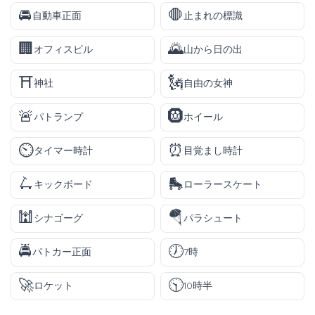
🚘
🛑
自動車正面
止まれの標識
🏢
🌄
オフィスビル
山から日の出
⛩️
🗽
神社
自由の女神
🚨
🛞
パトランプ
ホイール
⏲️
⏰
タイマー時計
目覚まし時計
🛴
🛼
キックボード
ローラースケート
🕍
🪂
シナゴーグ
パラシュート
🚔
🕖
パトカー正面
7時
🚀
🕥
ロケット
10時半