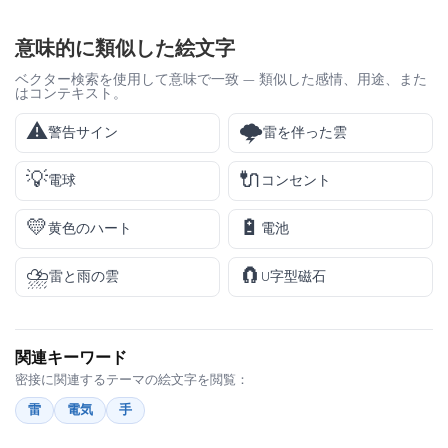
意味的に類似した絵文字
ベクター検索を使用して意味で一致 — 類似した感情、用途、また
はコンテキスト。
⚠️
🌩️
警告サイン
雷を伴った雲
💡
🔌
電球
コンセント
💛
🔋
黄色のハート
電池
⛈️
🧲
雷と雨の雲
U字型磁石
関連キーワード
密接に関連するテーマの絵文字を閲覧：
雷
電気
手