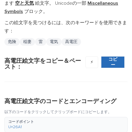
ます
空と天気
絵文字。 Unicodeの一部
Miscellaneous
Symbols
ブロック。
この絵文字を見つけるには、次のキーワードを使用できま
す：
危険
稲妻
雷
電気
高電圧
コピ
高電圧絵文字をコピー＆ペー
⚡
ー
スト：
高電圧絵文字のコードとエンコーディング
以下のコードをクリックしてクリップボードにコピーします。
コードポイント
U+26A1