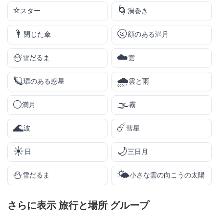
⭐
🌀
スター
渦巻き
🌂
🌝
閉じた傘
顔のある満月
☃️
☁️
雪だるま
雲
🪐
🌧️
環のある惑星
雲と雨
🌕
🌫️
満月
霧
🌊
☄️
波
彗星
☀️
🌙
日
三日月
⛄
🌤️
雪だるま
小さな雲の向こうの太陽
さらに表示
旅行と場所
グループ