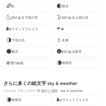
🌈
🌒
虹
初月
🌜
🌛
顔のある下弦の月
顔のある上弦の月
🌬️
☂️
ウインドフェイス
傘
🌗
💧
下弦の月
水滴
🌑
🌚
新月
顔のある新月
❄️
🌘
雪の結晶
有明月
さらに多くの絵文字
sky & weather
Unicode ブロックの一部
旅行と場所
›
sky & weather
🌘
🌬️
有明月
ウインドフェイス