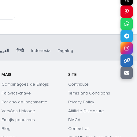
العربي
हिन्दी
Indonesia
Tagalog
MAIS
SITE
Combinações de Emojis
Contribute
Palavras-chave
Terms and Conditions
Por ano de lançamento
Privacy Policy
Versões Unicode
Affiliate Disclosure
Emojis populares
DMCA
Blog
Contact Us