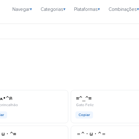
Navegar
Categorias
Plataformas
Combinações
▾
▾
▾
▾
ฅ^•ﻌ•^ฅ
=^_^=
kaomoji
kaomoji
brincalhão
Gato Feliz
iar
Copiar
・ω・^=
＝^・ω・^＝