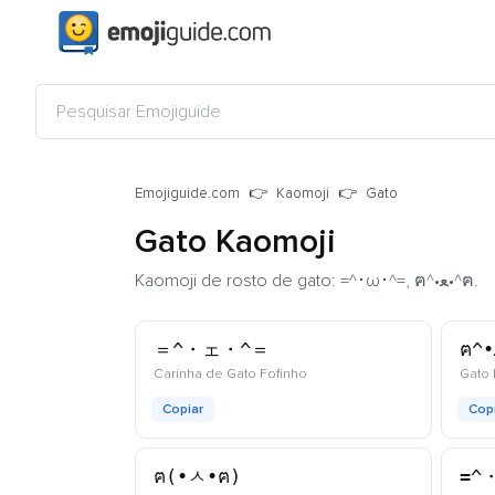
Emojiguide.com
Kaomoji
Gato
Gato Kaomoji
Kaomoji de rosto de gato: =^･ω･^=, ฅ^•ﻌ•^ฅ.
＝^・ェ・^＝
kaomoji
Carinha de Gato Fofinho
Gato 
Copiar
Cop
ฅ(•ㅅ•ฅ)
=^