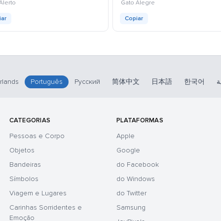
kaomoji
kaomoji
Alerto
Gato Alegre
iar
Copiar
rlands
Português
Русский
简体中文
日本語
한국어
ة
CATEGORIAS
PLATAFORMAS
Pessoas e Corpo
Apple
Objetos
Google
Bandeiras
do Facebook
Símbolos
do Windows
Viagem e Lugares
do Twitter
Carinhas Sorridentes e
Samsung
Emoção