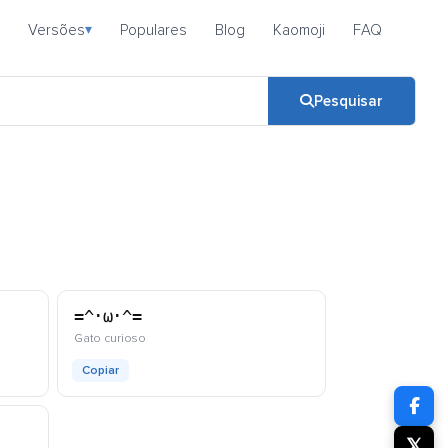
Versões
Populares
Blog
Kaomoji
FAQ
▾
Pesquisar
=^･ω･^=
kaomoji
Gato curioso
Copiar
𝕏