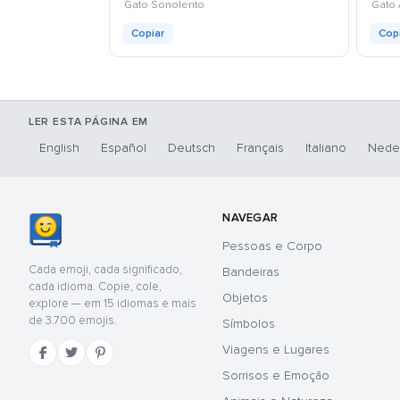
kaomoji
Gato Sonolento
Gato 
Copiar
Cop
LER ESTA PÁGINA EM
English
Español
Deutsch
Français
Italiano
Nede
NAVEGAR
Pessoas e Corpo
Cada emoji, cada significado,
Bandeiras
cada idioma. Copie, cole,
Objetos
explore — em 15 idiomas e mais
de 3.700 emojis.
Símbolos
Viagens e Lugares
Sorrisos e Emoção