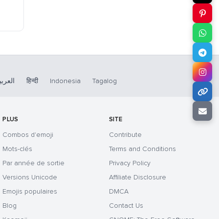
العربي
हिन्दी
Indonesia
Tagalog
PLUS
SITE
Combos d'emoji
Contribute
Mots-clés
Terms and Conditions
Par année de sortie
Privacy Policy
Versions Unicode
Affiliate Disclosure
Emojis populaires
DMCA
Blog
Contact Us