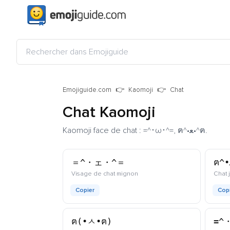
Emojiguide.com
Kaomoji
Chat
Chat Kaomoji
Kaomoji face de chat : =^･ω･^=, ฅ^•ﻌ•^ฅ.
＝^・ェ・^＝
kaomoji
Visage de chat mignon
Chat 
Copier
Cop
ฅ(•ㅅ•ฅ)
=^