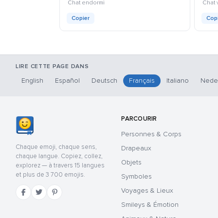
kaomoji
Chat endormi
Chat v
Copier
Cop
LIRE CETTE PAGE DANS
English
Español
Deutsch
Français
Italiano
Nede
PARCOURIR
Personnes & Corps
Chaque emoji, chaque sens,
Drapeaux
chaque langue. Copiez, collez,
Objets
explorez — à travers 15 langues
et plus de 3 700 emojis.
Symboles
Voyages & Lieux
Smileys & Émotion