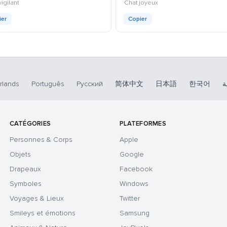
kaomoji
kaomoji
igilant
Chat joyeux
ier
Copier
rlands
Português
Русский
简体中文
日本語
한국어
ة
CATÉGORIES
PLATEFORMES
Personnes & Corps
Apple
Objets
Google
Drapeaux
Facebook
Symboles
Windows
Voyages & Lieux
Twitter
Smileys et émotions
Samsung