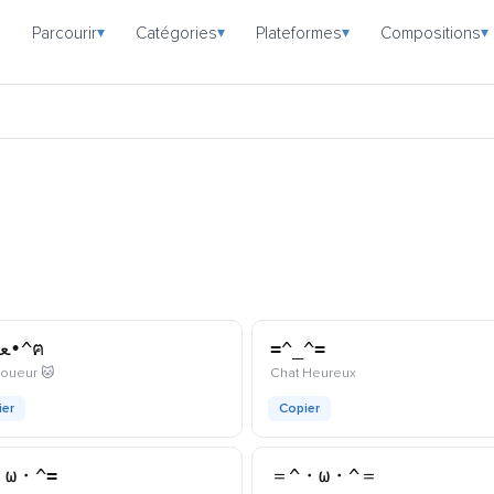
Parcourir
Catégories
Plateformes
Compositions
▾
▾
▾
▾
ฅ^•ﻌ•^ฅ
=^_^=
kaomoji
kaomoji
joueur 🐱
Chat Heureux
ier
Copier
・ω・^=
＝^・ω・^＝