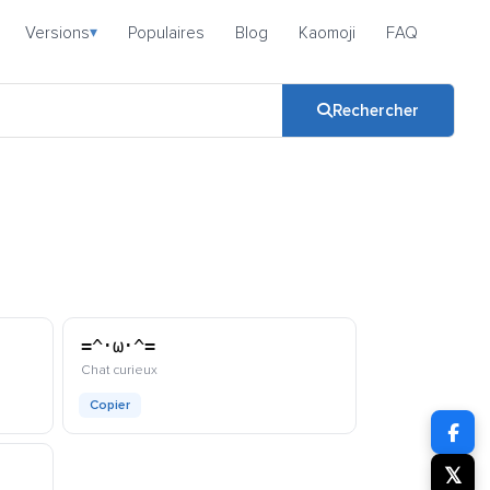
Versions
Populaires
Blog
Kaomoji
FAQ
▾
Rechercher
=^･ω･^=
kaomoji
Chat curieux
Copier
𝕏