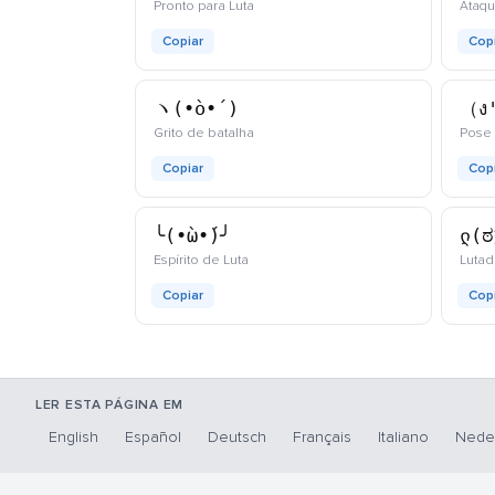
kaomoji
Pronto para Luta
Ataq
Copiar
Cop
ヽ(•̀o•́ )ゝ
（ง'
kaomoji
Grito de batalha
Pose 
Copiar
Cop
╰(•̀ω•́)╯
ლ(
kaomoji
Espírito de Luta
Lutad
Copiar
Cop
LER ESTA PÁGINA EM
English
Español
Deutsch
Français
Italiano
Nede