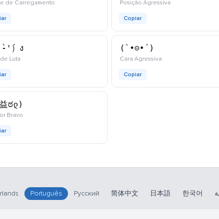
kaomoji
kaomoji
ue de Carregamento
Posição Agressiva
iar
Copiar
̀-'́）ง
(`•⊝•´)
kaomoji
kaomoji
de Luta
Cara Agressiva
iar
Copiar
ಠ益ಠლ)
kaomoji
or Bravo
iar
rlands
Português
Русский
简体中文
日本語
한국어
ة