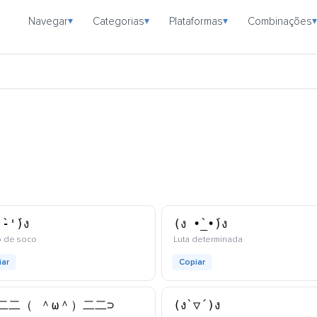
Navegar
Categorias
Plataformas
Combinações
▾
▾
▾
▾
̀-'́)ง
(ง •̀_•́)ง
kaomoji
kaomoji
o de soco
Luta determinada
iar
Copiar
二二（ ＾ω＾）二二⊃
(ง`▽´)ง