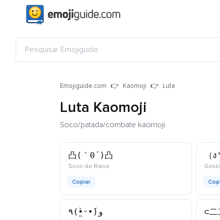
Emojiguide.com
Kaomoji
Luta
Luta Kaomoji
Soco/patada/combate kaomoji.
凸(｀0´)凸
（ง'
kaomoji
Soco de Raiva
Gest
Copiar
Cop
٩(•̤̀ᵕ•́)و
⊂二