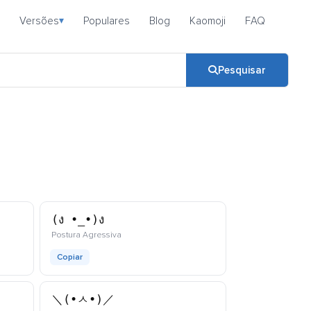
Versões
Populares
Blog
Kaomoji
FAQ
▾
Pesquisar
(ง •_•)ง
kaomoji
Postura Agressiva
Copiar
＼(•ㅅ•)／