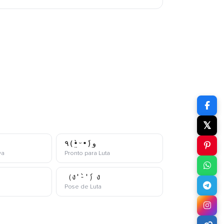
𝕏
٩(•̤̀ᵕ•́)و
kaomoji
kaomoji
va
Pronto para Luta
（ง'̀-'́）ง
kaomoji
kaomoji
Pose de Luta