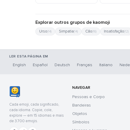
Explorar outros grupos de kaomoji
Urso
Simpatia
Cão
Insatisfação
(14)
(14)
(16)
(12)
LER ESTA PÁGINA EM
English
Español
Deutsch
Français
Italiano
Nede
NAVEGAR
Pessoas e Corpo
Cada emoji, cada significado,
Bandeiras
cada idioma. Copie, cole,
Objetos
explore — em 15 idiomas e mais
de 3.700 emojis.
Símbolos