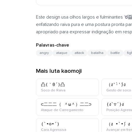
Este design usa olhos largos e fulminantes '
enfatizando raiva pura e uma postura pronta par
apropriado para expressar indignação em resp
Palavras-chave
angry
ataque
attack
batalha
battle
fig
Mais luta kaomoji
凸(｀0´)凸
（ง'̀-'́)ง
kaomoji
Soco de Raiva
Gesto de soco
⊂二二二（ ＾ω＾）二二⊃
(ง`▽´)ง
kaomoji
Ataque de Carregamento
Posição Agress
(`•⊝•´)
（ง •̀_•́）ง
kaomoji
Cara Agressiva
Avançar em fre