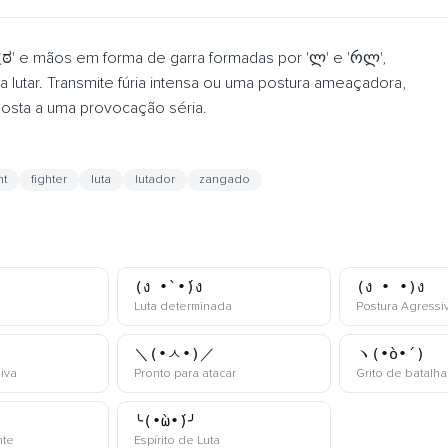
ಠ益ಠ' e mãos em forma de garra formadas por 'ლ' e 'რლ',
a lutar. Transmite fúria intensa ou uma postura ameaçadora,
osta a uma provocação séria.
ht
fighter
luta
lutador
zangado
(ง •̀_•́)ง
(ง •_•)ง
kaomoji
kaomoji
Luta determinada
Postura Agressi
＼(•ㅅ•)／
ヽ(•̀o•́ )ゝ
kaomoji
kaomoji
iva
Pronto para atacar
Grito de batalha
╰(•̀ω•́)╯
kaomoji
kaomoji
nte
Espírito de Luta