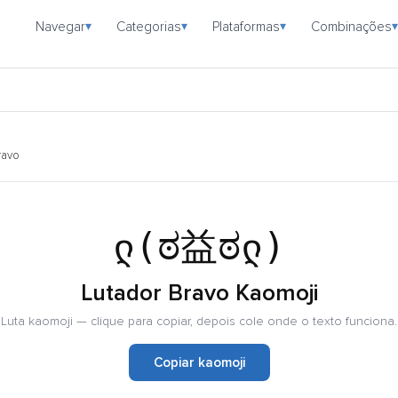
Navegar
Categorias
Plataformas
Combinações
▾
▾
▾
▾
ravo
ლ(ಠ益ಠლ)
Lutador Bravo Kaomoji
Luta kaomoji — clique para copiar, depois cole onde o texto funciona.
Copiar kaomoji