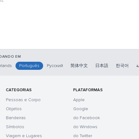
os:
ADANDO EM
rlands
Português
Русский
简体中文
日本語
한국어
ة
CATEGORIAS
PLATAFORMAS
Pessoas e Corpo
Apple
Objetos
Google
Bandeiras
do Facebook
Símbolos
do Windows
Viagem e Lugares
do Twitter