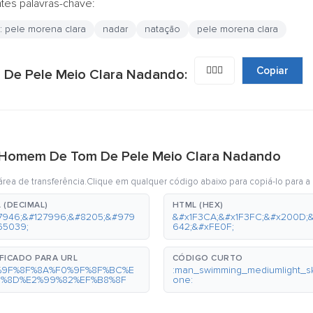
ntes palavras-chave:
pele morena clara
nadar
natação
pele morena clara
🏊🏼‍♂️
Copiar
 De Pele Meio Clara Nadando:
i Homem De Tom De Pele Meio Clara Nadando
rea de transferência.Clique em qualquer código abaixo para copiá-lo para a 
 (DECIMAL)
HTML (HEX)
7946;&#127996;&#8205;&#979
&#x1F3CA;&#x1F3FC;&#x200D;
65039;
642;&#xFE0F;
FICADO PARA URL
CÓDIGO CURTO
%9F%8F%8A%F0%9F%8F%BC%E
:man_swimming_mediumlight_sk
0%8D%E2%99%82%EF%B8%8F
one: