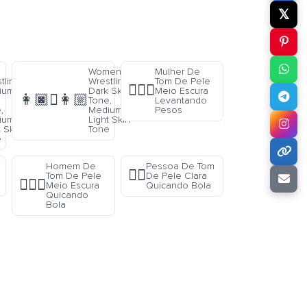
𝕏
Women
Mulher De
tling:
Wrestling:
Tom De Pele
🏋🏾‍♀️
ium
Dark Skin
Meio Escura
👩🏿‍🫯‍👩🏼
Tone,
Levantando
,
Medium-
Pesos
ium-
Light Skin
t Skin
Tone
e
Homem De
Pessoa De Tom
⛹🏻
Tom De Pele
De Pele Clara
⛹🏾‍♂️
Meio Escura
Quicando Bola
Quicando
Bola