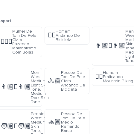
-sport
Mulher De
Homem
Men
🚴‍♂️
:
Tom De Pele
Andando De
Wres
Clara
Bicicleta
Med
🤹🏻‍♀️
Fazendo
Skin
👨🏽‍🫯‍👨🏼
Malabarismo
Tone
n
Com Bolas
Med
Ligh
Ton
Men
Pessoa De
Homem
🚵‍♂️
Wrestling:
Tom De Pele
Praticando
🚴🏻
Medium-
Clara
Mountain Biking
Light Skin
Andando De
👨🏼‍🫯‍👨🏾
Tone,
Bicicleta
Medium-
Dark Skin
Tone
People
Pessoa De
Wrestling:
Tom De Pele
🚣🏽
Medium
Médio
🧑🏽‍🫯‍🧑🏿
Skin
Remando
Tone,
Barco