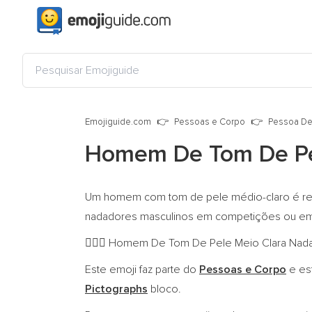
Emojiguide.com
Pessoas e Corpo
Pessoa De
Homem De Tom De Pe
Um homem com tom de pele médio-claro é repre
nadadores masculinos em competições ou em 
Homem De Tom De Pele Meio Clara Nadando
🏊🏼‍♂️
Este emoji faz parte do
Pessoas e Corpo
e es
Pictographs
bloco.