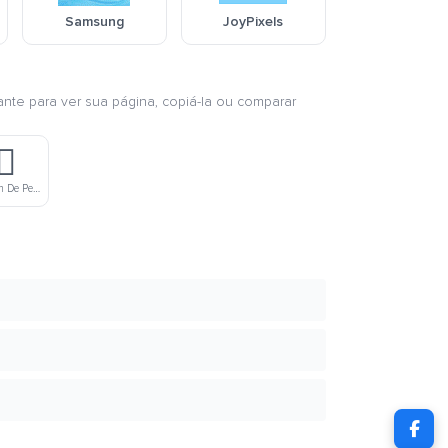
Samsung
JoyPixels
ante para ver sua página, copiá-la ou comparar
♂️
Homem De Tom De Pele Escura Nadando