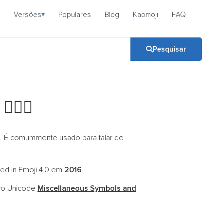
Versões
Populares
Blog
Kaomoji
FAQ
▾
Pesquisar
i
🏊🏼‍♂️
a. É comummente usado para falar de
ded in Emoji 4.0 em
2016
.
oco Unicode
Miscellaneous Symbols and