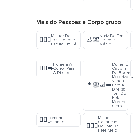
Mais do
Pessoas e Corpo
grupo
Mulher De
Nariz De Tom
🧍🏿‍♀️
👃🏽
Tom De Pele
De Pele
Escura Em Pé
Médio
Homem A
Mulher Em
🏃‍♂️‍➡️
Correr Para
Cadeira
A Direita
De Rodas
Motorizad
Virada
👩🏼‍🦼‍➡️
Para A
Direita:
Tom De
Pele
Moreno
Claro
Homem
Mulher
🚶‍♂️
Andando
Carrancuda
🙍🏾‍♀️
De Tom De
Pele Meio