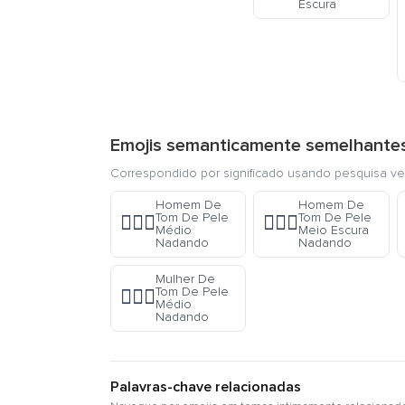
Escura
Emojis semanticamente semelhante
Correspondido por significado usando pesquisa ve
Homem De
Homem De
Tom De Pele
Tom De Pele
🏊🏽‍♂️
🏊🏾‍♂️
Médio
Meio Escura
Nadando
Nadando
Mulher De
Tom De Pele
🏊🏽‍♀️
Médio
Nadando
Palavras-chave relacionadas