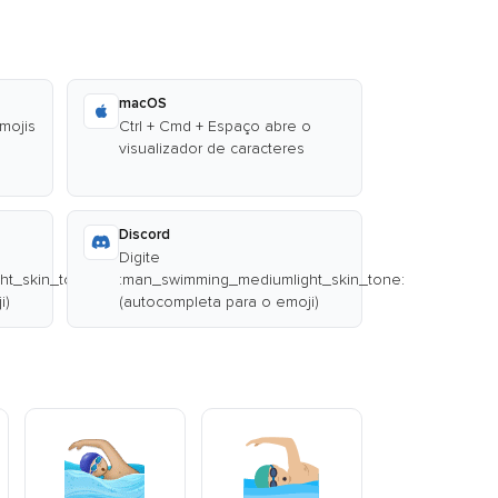
macOS
emojis
Ctrl + Cmd + Espaço abre o
visualizador de caracteres
Discord
Digite
ht_skin_tone:
:man_swimming_mediumlight_skin_tone:
i)
(autocompleta para o emoji)