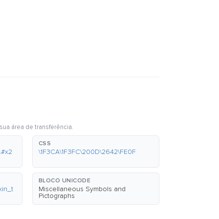
sua área de transferência.
CSS
&#x2
\1F3CA\1F3FC\200D\2642\FE0F
BLOCO UNICODE
in_t
Miscellaneous Symbols and
Pictographs