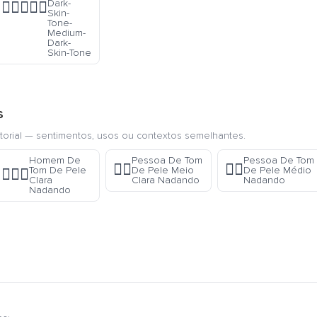
Dark-
👨🏿‍❤️‍👨🏾
Skin-
Tone-
Medium-
Dark-
Skin-Tone
s
torial — sentimentos, usos ou contextos semelhantes.
Homem De
Pessoa De Tom
Pessoa De Tom
🏊🏼
🏊🏽
Tom De Pele
De Pele Meio
De Pele Médio
🏊🏻‍♂️
Clara
Clara Nadando
Nadando
Nadando