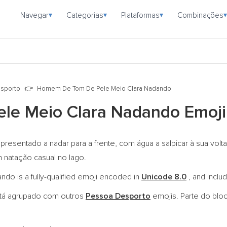
Navegar
Categorias
Plataformas
Combinações
▾
▾
▾
▾
sporto
Homem De Tom De Pele Meio Clara Nadando
le Meio Clara Nadando Emoj
sentado a nadar para a frente, com água a salpicar à sua volt
natação casual no lago.
 is a fully-qualified emoji encoded in
Unicode 8.0
, and inclu
tá agrupado com outros
Pessoa Desporto
emojis. Parte do bl