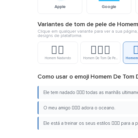
Apple
Google
Variantes de tom de pele de Home
Clique em qualquer variante para ver a sua página
designs de plataforma.
🏊‍♂️
🏊🏻‍♂️

Homem Nadando
Homem De Tom De Pele Clara Nadando
Como usar o emoji Homem De Tom D
Ele tem nadado 🏊🏼‍♂️ todas as manhãs ultimam
O meu amigo 🏊🏼‍♂️ adora o oceano.
Ele está a treinar os seus estilos 🏊🏼‍♂️ para a 