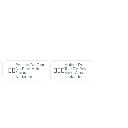
Pessoa De Tom
Mulher De
De Pele Meio
Tom De Pele
🏊🏾
🏊🏼‍♀️
Escura
Meio Clara
Nadando
Nadando