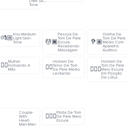
Dark Skin
Tone
Kiss-Medium-
Pessoa De
Orelha De
💏🏼
Light-Skin-
Tom De Pele
Tom De Pele
💆🏿
🦻🏽
Tone
Escura
Médio Com
Recebendo
Aparelho
Massagem
Auditivo
Mulher
Homem De
Homem De
💁‍♀️
Inclinando A
Terno De Tom
Tom De Pele
🕴🏽
🧘🏾‍♂️
Mão
De Pele Médio
Meio Escura
a
Levitando
Em Posição
De Lótus
Couple-
Pilota De Tom
👩🏾‍✈️
With-
De Pele Meio
Heart-
Escura
Man-Man-