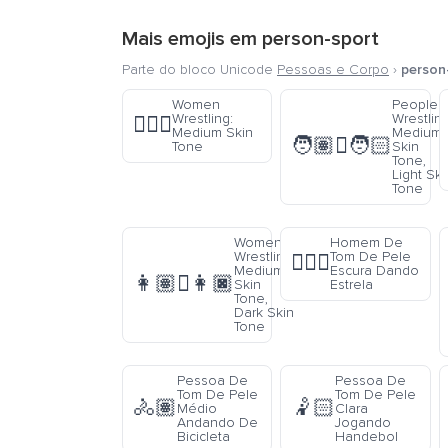
Mais emojis em
person-sport
Parte do bloco Unicode
Pessoas e Corpo
›
person
Women
People
Wrestling:
Wrestling
🤼🏽‍♀️
Medium Skin
Medium
🧑🏽‍🫯‍🧑🏻
Tone
Skin
Tone,
Light Ski
Tone
Women
Homem De
Wrestling:
Tom De Pele
🤸🏿‍♂️
Medium
Escura Dando
👩🏽‍🫯‍👩🏿
Skin
Estrela
Tone,
Dark Skin
Tone
Pessoa De
Pessoa De
Tom De Pele
Tom De Pele
🚴🏽
🤾🏻
Médio
Clara
Andando De
Jogando
Bicicleta
Handebol