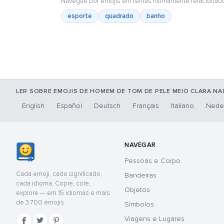
Navegue por emojis em temas intimamente relacionad
esporte
quadrado
banho
LER SOBRE EMOJIS DE HOMEM DE TOM DE PELE MEIO CLARA N
English
Español
Deutsch
Français
Italiano
Nede
NAVEGAR
Pessoas e Corpo
Cada emoji, cada significado,
Bandeiras
cada idioma. Copie, cole,
Objetos
explore — em 15 idiomas e mais
de 3.700 emojis.
Símbolos
Viagens e Lugares