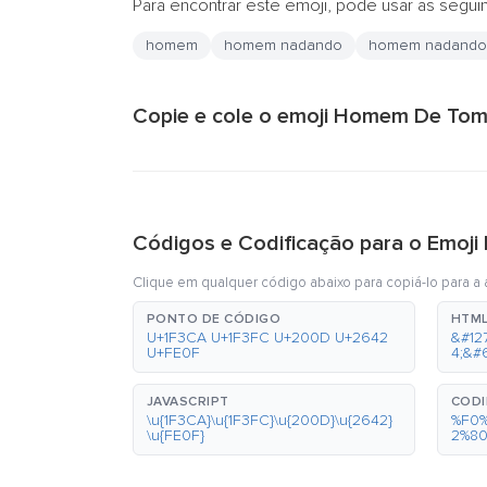
Para encontrar este emoji, pode usar as segui
homem
homem nadando
homem nadando: 
Copie e cole o emoji Homem De Tom
Códigos e Codificação para o Emoj
Clique em qualquer código abaixo para copiá-lo para a á
PONTO DE CÓDIGO
HTML
U+1F3CA U+1F3FC U+200D U+2642
&#12
U+FE0F
4;&#
JAVASCRIPT
CODI
\u{1F3CA}\u{1F3FC}\u{200D}\u{2642}
%F0
\u{FE0F}
2%8