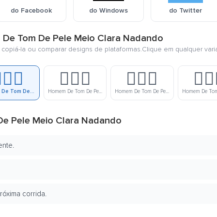
do Facebook
do Windows
do Twitter
m De Tom De Pele Meio Clara Nadando
, copiá-la ou comparar designs de plataformas.Clique em qualquer vari
🏼‍♂️
🏊🏽‍♂️
🏊🏾‍♂️
🏊🏿‍
Homem De Tom De Pele Meio Clara Nadando
Homem De Tom De Pele Médio Nadando
Homem De Tom De Pele Meio Escura Nadando
e Pele Meio Clara Nadando
ente.
próxima corrida.