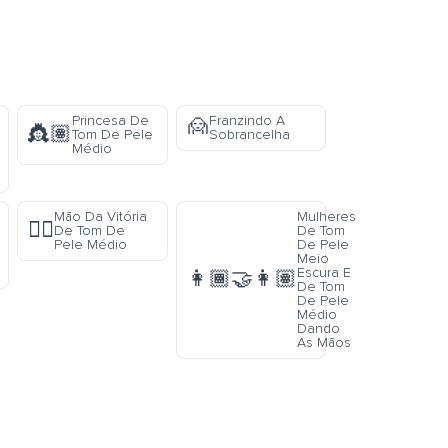
Princesa De
Franzindo A
🙍
👸🏽
Tom De Pele
Sobrancelha
Médio
Mão Da Vitória
Mulheres
✌🏽
De Tom De
De Tom
Pele Médio
De Pele
Meio
Escura E
👩🏾‍🤝‍👩🏽
De Tom
De Pele
Médio
Dando
As Mãos