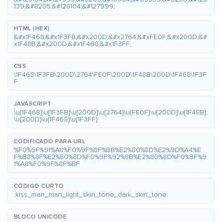
139;&#8205;&#128104;&#127999;
HTML (HEX)
&#x1F468;&#x1F3FB;&#x200D;&#x2764;&#xFE0F;&#x200D;&#
x1F48B;&#x200D;&#x1F468;&#x1F3FF;
CSS
\1F468\1F3FB\200D\2764\FE0F\200D\1F48B\200D\1F468\1F3F
F
JAVASCRIPT
\u{1F468}\u{1F3FB}\u{200D}\u{2764}\u{FE0F}\u{200D}\u{1F48B}
\u{200D}\u{1F468}\u{1F3FF}
CODIFICADO PARA URL
%F0%9F%91%A8%F0%9F%8F%BB%E2%80%8D%E2%9D%A4%E
F%B8%8F%E2%80%8D%F0%9F%92%8B%E2%80%8D%F0%9F%9
1%A8%F0%9F%8F%BF
CÓDIGO CURTO
:kiss_man_man_light_skin_tone_dark_skin_tone:
BLOCO UNICODE