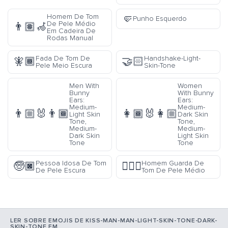
🤛
Homem De Tom
Punho Esquerdo
De Pele Médio
👨🏽‍🦽
Em Cadeira De
Rodas Manual
Fada De Tom De
Handshake-Light-
🧚🏾
🤝🏻
Pele Meio Escura
Skin-Tone
Men With
Women
Bunny
With Bunny
Ears:
Ears:
Medium-
Medium-
👨🏼‍🐰‍👨🏾
👩🏾‍🐰‍👩🏼
Light Skin
Dark Skin
Tone,
Tone,
Medium-
Medium-
Dark Skin
Light Skin
Tone
Tone
Pessoa Idosa De Tom
Homem Guarda De
🧓🏿
💂🏽‍♂️
De Pele Escura
Tom De Pele Médio
LER SOBRE EMOJIS DE KISS-MAN-MAN-LIGHT-SKIN-TONE-DARK-
SKIN-TONE EM