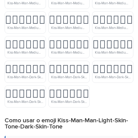
Kiss-Man-Man-Medium-Skin-Tone-Medium-Light-Skin-Tone
Kiss-Man-Man-Medium-Skin-Tone
Kiss-Man-Man-Medium-Skin-Tone-Medium-Dark-Skin-Tone
👨🏽‍❤️‍💋‍👨🏿
👨🏾‍❤️‍💋‍👨🏻
👨🏾‍❤️‍💋‍👨🏼
Kiss-Man-Man-Medium-Skin-Tone-Dark-Skin-Tone
Kiss-Man-Man-Medium-Dark-Skin-Tone-Light-Skin-Tone
Kiss-Man-Man-Medium-Dark-Skin-Tone-Medium-Light-Skin-Tone
👨🏾‍❤️‍💋‍👨🏽
👨🏾‍❤️‍💋‍👨🏾
👨🏾‍❤️‍💋‍👨🏿
Kiss-Man-Man-Medium-Dark-Skin-Tone-Medium-Skin-Tone
Kiss-Man-Man-Medium-Dark-Skin-Tone
Kiss-Man-Man-Medium-Dark-Skin-Tone-Dark-Skin-Tone
👨🏿‍❤️‍💋‍👨🏻
👨🏿‍❤️‍💋‍👨🏼
👨🏿‍❤️‍💋‍👨🏽
Kiss-Man-Man-Dark-Skin-Tone-Light-Skin-Tone
Kiss-Man-Man-Dark-Skin-Tone-Medium-Light-Skin-Tone
Kiss-Man-Man-Dark-Skin-Tone-Medium-Skin-Tone
👨🏿‍❤️‍💋‍👨🏾
👨🏿‍❤️‍💋‍👨🏿
Kiss-Man-Man-Dark-Skin-Tone-Medium-Dark-Skin-Tone
Kiss-Man-Man-Dark-Skin-Tone
Como usar o emoji Kiss-Man-Man-Light-Skin-
Tone-Dark-Skin-Tone