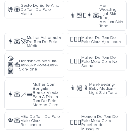
Gesto Do Eu Te Amo
Men
🤟🏽
De Tom De Pele
Wrestling:
Médio
Light Skin
👨🏻‍🫯‍👨🏽
Tone,
Medium Skin
Tone
Mulher Astronauta
Mulher De Tom De
🧎🏻‍♀️
👩🏽‍🚀
De Tom De Pele
Pele Clara Ajoelhada
Médio
🫱
Mulher De Tom De
🧖🏼‍♀️
Handshake-Medium-
Pele Meio Clara Na
🏾‍🫲
Dark-Skin-Tone-Dark-
Sauna
Skin-Tone
🏿
Mulher Com
Man-Feeding-
👨🏼‍🍼
Bengala
Baby-Medium-
Branca Virada
Light-Skin-Tone
👩🏼‍🦯‍➡️
Para A Direita:
Tom De Pele
Moreno Claro
Mão De Tom De Pele
Homem De Tom De
🤏🏼
Meio Clara
Pele Meio Clara
💆🏼‍♂️
Beliscando
Recebendo
Massagem