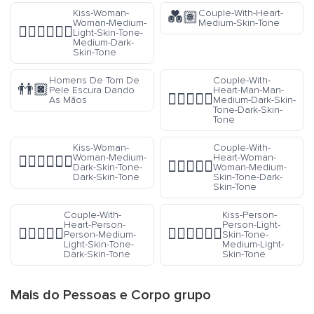
Kiss-Woman-
Couple-With-Heart-
💑🏽
Woman-Medium-
Medium-Skin-Tone
👩🏼‍❤️‍💋‍👩🏾
Light-Skin-Tone-
Medium-Dark-
Skin-Tone
Homens De Tom De
Couple-With-
👬🏿
Pele Escura Dando
Heart-Man-Man-
👨🏾‍❤️‍👨🏿
As Mãos
Medium-Dark-Skin-
Tone-Dark-Skin-
Tone
Kiss-Woman-
Couple-With-
Woman-Medium-
Heart-Woman-
👩🏾‍❤️‍💋‍👩🏿
👩🏽‍❤️‍👩🏿
Dark-Skin-Tone-
Woman-Medium-
Dark-Skin-Tone
Skin-Tone-Dark-
Skin-Tone
Couple-With-
Kiss-Person-
Heart-Person-
Person-Light-
🧑🏼‍❤️‍🧑🏿
🧑🏻‍❤️‍💋‍🧑🏼
Person-Medium-
Skin-Tone-
Light-Skin-Tone-
Medium-Light-
Dark-Skin-Tone
Skin-Tone
Mais do
Pessoas e Corpo
grupo