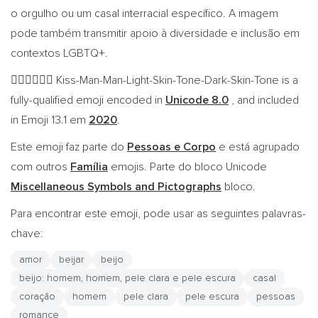
o orgulho ou um casal interracial específico. A imagem
pode também transmitir apoio à diversidade e inclusão em
contextos LGBTQ+.
Kiss-Man-Man-Light-Skin-Tone-Dark-Skin-Tone is a
👨🏻‍❤️‍💋‍👨🏿
fully-qualified emoji encoded in
Unicode 8.0
, and included
in Emoji 13.1 em
2020
.
Este emoji faz parte do
Pessoas e Corpo
e está agrupado
com outros
Família
emojis. Parte do bloco Unicode
Miscellaneous Symbols and Pictographs
bloco.
Para encontrar este emoji, pode usar as seguintes palavras-
chave:
amor
beijar
beijo
beijo: homem, homem, pele clara e pele escura
casal
coração
homem
pele clara
pele escura
pessoas
romance