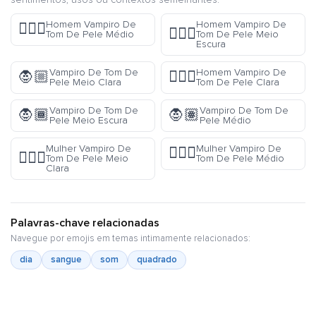
Homem Vampiro De
Homem Vampiro De
🧛🏽‍♂️
🧛🏾‍♂️
Tom De Pele Médio
Tom De Pele Meio
Escura
Vampiro De Tom De
Homem Vampiro De
🧛🏼
🧛🏻‍♂️
Pele Meio Clara
Tom De Pele Clara
Vampiro De Tom De
Vampiro De Tom De
🧛🏾
🧛🏽
Pele Meio Escura
Pele Médio
Mulher Vampiro De
Mulher Vampiro De
🧛🏽‍♀️
🧛🏼‍♀️
Tom De Pele Meio
Tom De Pele Médio
Clara
Palavras-chave relacionadas
Navegue por emojis em temas intimamente relacionados:
dia
sangue
som
quadrado