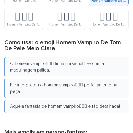
Homem Vampiro
Homem Vampiro De Tom De Pele Clara
Homem Vampiro De Tom De Pele Meio Clara
🧛🏽‍♂️
🧛🏾‍♂️
🧛🏿‍♂️
Homem Vampiro De Tom De Pele Médio
Homem Vampiro De Tom De Pele Meio Escura
Homem Vampiro De Tom De Pele Escura
Como usar o emoji Homem Vampiro De Tom
De Pele Meio Clara
O homem vampiro🧛🏼‍♂️ tinha um visual fixe com a
maquilhagem pálida.
Ele interpretou o homem vampiro🧛🏼‍♂️ perfeitamente na
peça.
Aquela fantasia de homem vampiro🧛🏼‍♂️ é tão detalhada!
Mais emojis em
person-fantasy