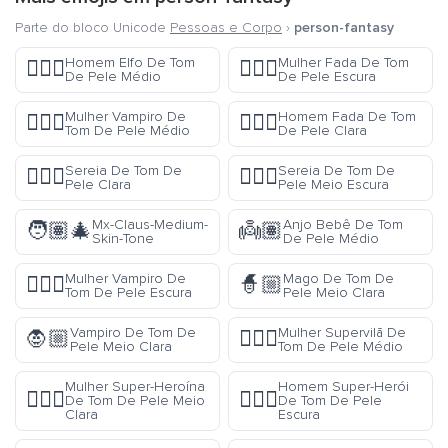
Parte do bloco Unicode
Pessoas e Corpo
›
person-fantasy
Homem Elfo De Tom
Mulher Fada De Tom
🧝🏽‍♂️
🧚🏿‍♀️
De Pele Médio
De Pele Escura
Mulher Vampiro De
Homem Fada De Tom
🧛🏽‍♀️
🧚🏻‍♂️
Tom De Pele Médio
De Pele Clara
Sereia De Tom De
Sereia De Tom De
🧜🏻‍♀️
🧜🏾‍♀️
Pele Clara
Pele Meio Escura
Mx-Claus-Medium-
Anjo Bebê De Tom
🧑🏽‍🎄
👼🏽
Skin-Tone
De Pele Médio
Mulher Vampiro De
Mago De Tom De
🧛🏿‍♀️
🧙🏼
Tom De Pele Escura
Pele Meio Clara
Vampiro De Tom De
Mulher Supervilã De
🧛🏼
🦹🏽‍♀️
Pele Meio Clara
Tom De Pele Médio
Mulher Super-Heroína
Homem Super-Herói
🦸🏼‍♀️
🦸🏿‍♂️
De Tom De Pele Meio
De Tom De Pele
Clara
Escura