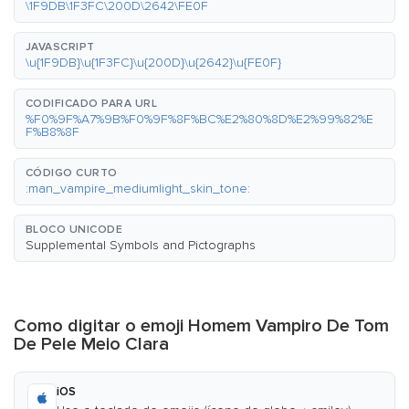
\1F9DB\1F3FC\200D\2642\FE0F
JAVASCRIPT
\u{1F9DB}\u{1F3FC}\u{200D}\u{2642}\u{FE0F}
CODIFICADO PARA URL
%F0%9F%A7%9B%F0%9F%8F%BC%E2%80%8D%E2%99%82%E
F%B8%8F
CÓDIGO CURTO
:man_vampire_mediumlight_skin_tone:
BLOCO UNICODE
Supplemental Symbols and Pictographs
Como digitar o emoji Homem Vampiro De Tom
De Pele Meio Clara
iOS