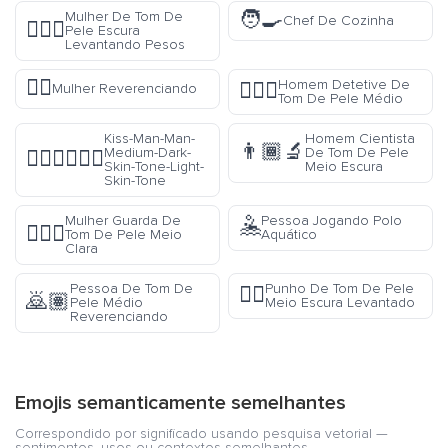
🧑‍🍳
Mulher De Tom De
Chef De Cozinha
🏋🏿‍♀️
Pele Escura
Levantando Pesos
🙇‍♀️
Homem Detetive De
🕵🏽‍♂️
Mulher Reverenciando
Tom De Pele Médio
Kiss-Man-Man-
Homem Cientista
👨🏾‍🔬
Medium-Dark-
De Tom De Pele
👨🏾‍❤️‍💋‍👨🏻
Skin-Tone-Light-
Meio Escura
Skin-Tone
Mulher Guarda De
Pessoa Jogando Polo
🤽
💂🏼‍♀️
Tom De Pele Meio
Aquático
Clara
Pessoa De Tom De
Punho De Tom De Pele
✊🏾
🙇🏽
Pele Médio
Meio Escura Levantado
Reverenciando
Emojis semanticamente semelhantes
Correspondido por significado usando pesquisa vetorial —
sentimentos, usos ou contextos semelhantes.