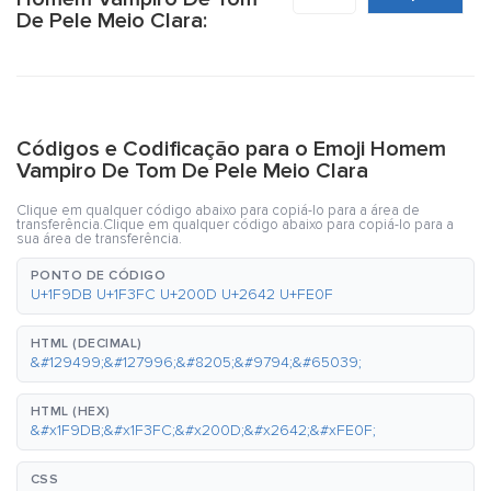
De Pele Meio Clara:
Códigos e Codificação para o Emoji Homem
Vampiro De Tom De Pele Meio Clara
Clique em qualquer código abaixo para copiá-lo para a área de
transferência.Clique em qualquer código abaixo para copiá-lo para a
sua área de transferência.
PONTO DE CÓDIGO
U+1F9DB U+1F3FC U+200D U+2642 U+FE0F
HTML (DECIMAL)
&#129499;&#127996;&#8205;&#9794;&#65039;
HTML (HEX)
&#x1F9DB;&#x1F3FC;&#x200D;&#x2642;&#xFE0F;
CSS