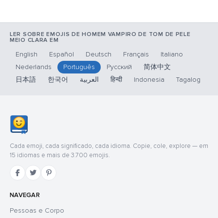
LER SOBRE EMOJIS DE HOMEM VAMPIRO DE TOM DE PELE
MEIO CLARA EM
English
Español
Deutsch
Français
Italiano
Nederlands
Português
Русский
简体中文
日本語
한국어
العربية
हिन्दी
Indonesia
Tagalog
Cada emoji, cada significado, cada idioma. Copie, cole, explore — em
15 idiomas e mais de 3.700 emojis.
NAVEGAR
Pessoas e Corpo