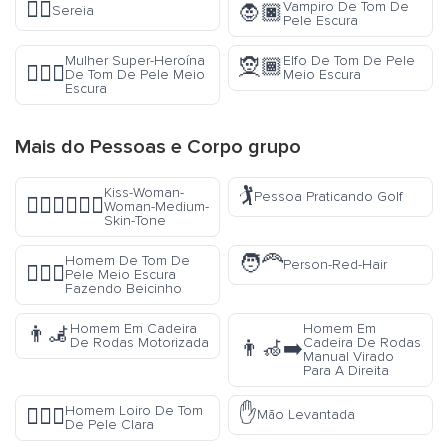
🧜‍♀️
Vampiro De Tom De
🧛🏿
Sereia
Pele Escura
Mulher Super-Heroína
Elfo De Tom De Pele
🧝🏾
🦸🏾‍♀️
De Tom De Pele Meio
Meio Escura
Escura
Mais do
Pessoas e Corpo
grupo
🏌️
Kiss-Woman-
Pessoa Praticando Golf
👩🏽‍❤️‍💋‍👩🏽
Woman-Medium-
Skin-Tone
🧑‍🦰
Homem De Tom De
Person-Red-Hair
🙎🏾‍♂️
Pele Meio Escura
Fazendo Beicinho
Homem Em Cadeira
Homem Em
👨‍🦼
De Rodas Motorizada
Cadeira De Rodas
👨‍🦽‍➡️
Manual Virado
Para A Direita
✋
Homem Loiro De Tom
👱🏻‍♂️
Mão Levantada
De Pele Clara