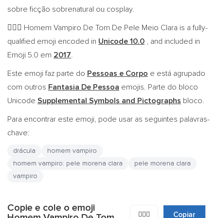
sobre ficção sobrenatural ou cosplay.
Homem Vampiro De Tom De Pele Meio Clara is a fully-
🧛🏼‍♂️
qualified emoji encoded in
Unicode 10.0
, and included in
Emoji 5.0 em
2017
.
Este emoji faz parte do
Pessoas e Corpo
e está agrupado
com outros
Fantasia De Pessoa
emojis. Parte do bloco
Unicode
Supplemental Symbols and Pictographs
bloco.
Para encontrar este emoji, pode usar as seguintes palavras-
chave:
drácula
homem vampiro
homem vampiro: pele morena clara
pele morena clara
vampiro
Copie e cole o emoji
🧛🏼‍♂️
Copiar
Homem Vampiro De Tom