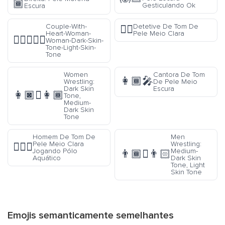
🏾
Gesticulando Ok
Escura
Couple-With-
Detetive De Tom De
🕵🏼
Heart-Woman-
Pele Meio Clara
👩🏿‍❤️‍👩🏻
Woman-Dark-Skin-
Tone-Light-Skin-
Tone
Women
Cantora De Tom
👩🏾‍🎤
Wrestling:
De Pele Meio
Dark Skin
Escura
👩🏿‍🫯‍👩🏾
Tone,
Medium-
Dark Skin
Tone
Homem De Tom De
Men
Pele Meio Clara
Wrestling:
🤽🏼‍♂️
Jogando Pólo
Medium-
👨🏾‍🫯‍👨🏻
Aquático
Dark Skin
Tone, Light
Skin Tone
Emojis semanticamente semelhantes