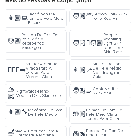
Mais do
Pessoas e Corpo
grupo
Tecnóloga De
Person-Dark-Skin-
🧑🏿‍🦰
👩🏾‍💻
Tom De Pele Meio
Tone-Red-Hair
Escura
Pessoa De Tom De
People
Pele Médio
Wrestling:
💆🏽
🧑🏻‍🫯‍🧑🏿
Recebendo
Light Skin
Massagem
Tone, Dark
Skin Tone
Mulher Ajoelhada
Mulher De Tom
Virada Para A
De Pele Médio
🧎🏼‍♀️‍➡️
👩🏽‍🦯
Direita: Pele
Com Bengala
Morena Clara
Guia
🫱
Cook-Medium-
🧑🏽‍🍳
Rightwards-Hand-
Skin-Tone
🏾
Medium-Dark-Skin-Tone
Mecânica De Tom
Palmas De Tom De
👩🏽‍🔧
🤲🏼
De Pele Médio
Pele Meio Clara
Juntas Para Cima
🫸
Pessoa De Tom De
Mão A Empurrar Para A
🙆🏿
Pele Escura
Direita: Pele Morena