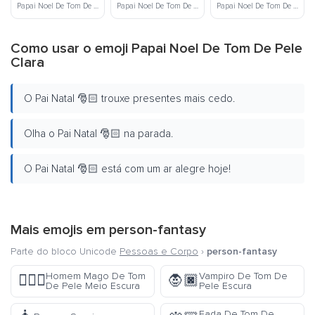
Papai Noel De Tom De Pele Médio
Papai Noel De Tom De Pele Meio Escura
Papai Noel De Tom De Pele Escura
Como usar o emoji Papai Noel De Tom De Pele
Clara
O Pai Natal 🎅🏻 trouxe presentes mais cedo.
Olha o Pai Natal 🎅🏻 na parada.
O Pai Natal 🎅🏻 está com um ar alegre hoje!
Mais emojis em
person-fantasy
Parte do bloco Unicode
Pessoas e Corpo
›
person-fantasy
Homem Mago De Tom
Vampiro De Tom De
🧙🏾‍♂️
🧛🏿
De Pele Meio Escura
Pele Escura
Fada De Tom De