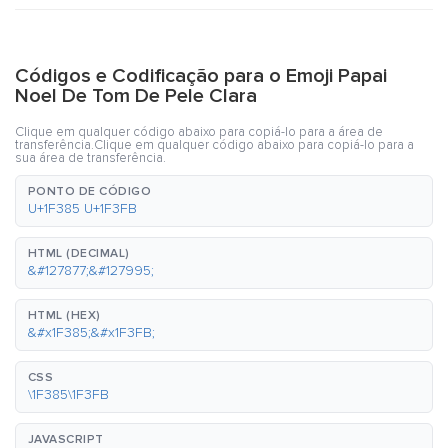
Códigos e Codificação para o Emoji Papai
Noel De Tom De Pele Clara
Clique em qualquer código abaixo para copiá-lo para a área de
transferência.Clique em qualquer código abaixo para copiá-lo para a
sua área de transferência.
PONTO DE CÓDIGO
U+1F385 U+1F3FB
HTML (DECIMAL)
&#127877;&#127995;
HTML (HEX)
&#x1F385;&#x1F3FB;
CSS
\1F385\1F3FB
JAVASCRIPT