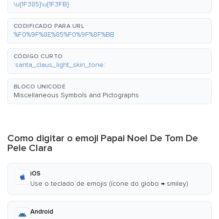
\u{1F385}\u{1F3FB}
CODIFICADO PARA URL
%F0%9F%8E%85%F0%9F%8F%BB
CÓDIGO CURTO
:santa_claus_light_skin_tone:
BLOCO UNICODE
Miscellaneous Symbols and Pictographs
Como digitar o emoji Papai Noel De Tom De
Pele Clara
iOS
Use o teclado de emojis (ícone do globo → smiley)
Android