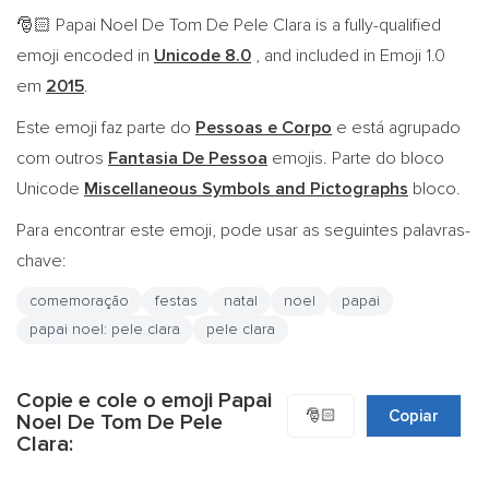
Papai Noel De Tom De Pele Clara is a fully-qualified
🎅🏻
emoji encoded in
Unicode 8.0
, and included in Emoji 1.0
em
2015
.
Este emoji faz parte do
Pessoas e Corpo
e está agrupado
com outros
Fantasia De Pessoa
emojis. Parte do bloco
Unicode
Miscellaneous Symbols and Pictographs
bloco.
Para encontrar este emoji, pode usar as seguintes palavras-
chave:
comemoração
festas
natal
noel
papai
papai noel: pele clara
pele clara
Copie e cole o emoji Papai
🎅🏻
Copiar
Noel De Tom De Pele
Clara: