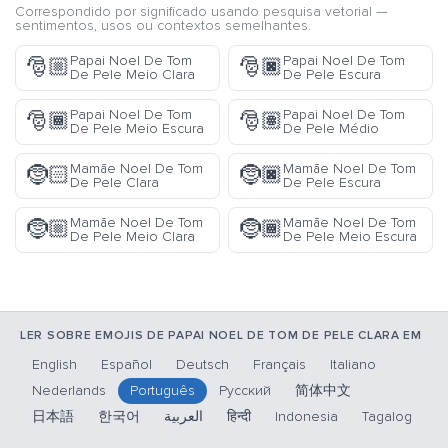
Correspondido por significado usando pesquisa vetorial —
sentimentos, usos ou contextos semelhantes.
Papai Noel De Tom
Papai Noel De Tom
🎅🏼
🎅🏿
De Pele Meio Clara
De Pele Escura
Papai Noel De Tom
Papai Noel De Tom
🎅🏾
🎅🏽
De Pele Meio Escura
De Pele Médio
Mamãe Noel De Tom
Mamãe Noel De Tom
🤶🏻
🤶🏿
De Pele Clara
De Pele Escura
Mamãe Noel De Tom
Mamãe Noel De Tom
🤶🏼
🤶🏾
De Pele Meio Clara
De Pele Meio Escura
LER SOBRE EMOJIS DE PAPAI NOEL DE TOM DE PELE CLARA EM
English
Español
Deutsch
Français
Italiano
Nederlands
Português
Русский
简体中文
日本語
한국어
العربية
हिन्दी
Indonesia
Tagalog