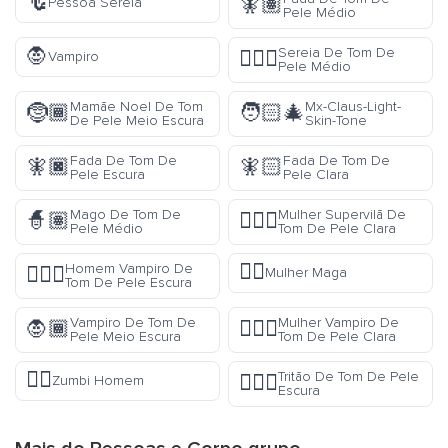
🧜
🧚🏽
Pessoa Sereia
Pele Médio
🧛
Sereia De Tom De
🧜🏽‍♀️
Vampiro
Pele Médio
Mamãe Noel De Tom
Mx-Claus-Light-
🤶🏾
🧑🏻‍🎄
De Pele Meio Escura
Skin-Tone
Fada De Tom De
Fada De Tom De
🧚🏿
🧚🏻
Pele Escura
Pele Clara
Mago De Tom De
Mulher Supervilã De
🧙🏽
🦹🏻‍♀️
Pele Médio
Tom De Pele Clara
🧙‍♀️
Homem Vampiro De
🧛🏿‍♂️
Mulher Maga
Tom De Pele Escura
Vampiro De Tom De
Mulher Vampiro De
🧛🏾
🧛🏻‍♀️
Pele Meio Escura
Tom De Pele Clara
🧟‍♂️
Tritão De Tom De Pele
🧜🏿‍♂️
Zumbi Homem
Escura