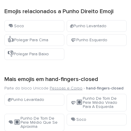
Emojis relacionados a Punho Direito Emoji
👊
✊
Soco
Punho Levantado
👍
🤛
Polegar Para Cima
Punho Esquerdo
👎
Polegar Para Baixo
Mais emojis em
hand-fingers-closed
Parte do bloco Unicode
Pessoas e Corpo
›
hand-fingers-closed
✊
Punho De Tom De
Punho Levantado
🤛🏽
Pele Médio Virado
Para A Esquerda
👊
Punho De Tom De
Soco
👊🏽
Pele Médio Que Se
Aproxima