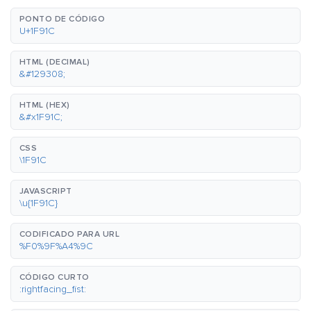
PONTO DE CÓDIGO
U+1F91C
HTML (DECIMAL)
&#129308;
HTML (HEX)
&#x1F91C;
CSS
\1F91C
JAVASCRIPT
\u{1F91C}
CODIFICADO PARA URL
%F0%9F%A4%9C
CÓDIGO CURTO
:rightfacing_fist: