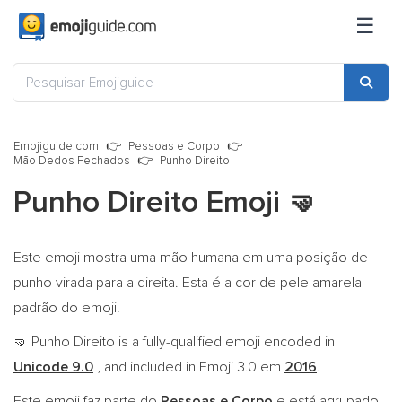
☰
Emojiguide.com
Pessoas e Corpo
Mão Dedos Fechados
Punho Direito
Punho Direito Emoji
🤜
Este emoji mostra uma mão humana em uma posição de
punho virada para a direita. Esta é a cor de pele amarela
padrão do emoji.
Punho Direito is a fully-qualified emoji encoded in
🤜
Unicode 9.0
, and included in Emoji 3.0 em
2016
.
Este emoji faz parte do
Pessoas e Corpo
e está agrupado