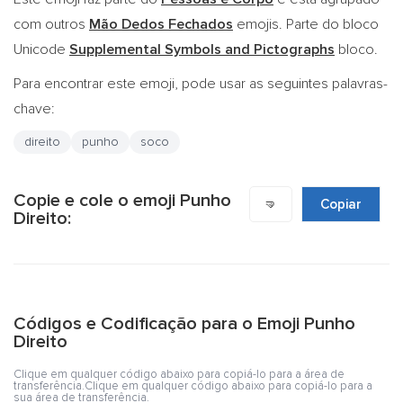
com outros
Mão Dedos Fechados
emojis. Parte do bloco
Unicode
Supplemental Symbols and Pictographs
bloco.
Para encontrar este emoji, pode usar as seguintes palavras-
chave:
direito
punho
soco
Copie e cole o emoji Punho
🤜
Copiar
Direito:
Códigos e Codificação para o Emoji Punho
Direito
Clique em qualquer código abaixo para copiá-lo para a área de
transferência.Clique em qualquer código abaixo para copiá-lo para a
sua área de transferência.