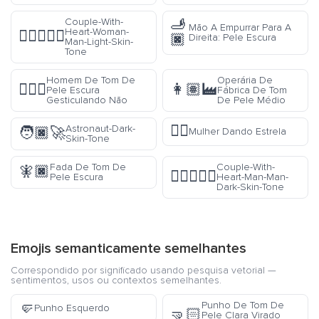
🫸
Couple-With-
Mão A Empurrar Para A
Heart-Woman-
👩🏻‍❤️‍👨🏻
🏿
Direita: Pele Escura
Man-Light-Skin-
Tone
Homem De Tom De
Operária De
🙅🏿‍♂️
👩🏽‍🏭
Pele Escura
Fábrica De Tom
Gesticulando Não
De Pele Médio
🤸‍♀️
Astronaut-Dark-
🧑🏿‍🚀
Mulher Dando Estrela
Skin-Tone
Fada De Tom De
Couple-With-
🧚🏿
👨🏿‍❤️‍👨🏿
Pele Escura
Heart-Man-Man-
Dark-Skin-Tone
Emojis semanticamente semelhantes
Correspondido por significado usando pesquisa vetorial —
sentimentos, usos ou contextos semelhantes.
🤛
Punho De Tom De
Punho Esquerdo
🤜🏻
Pele Clara Virado