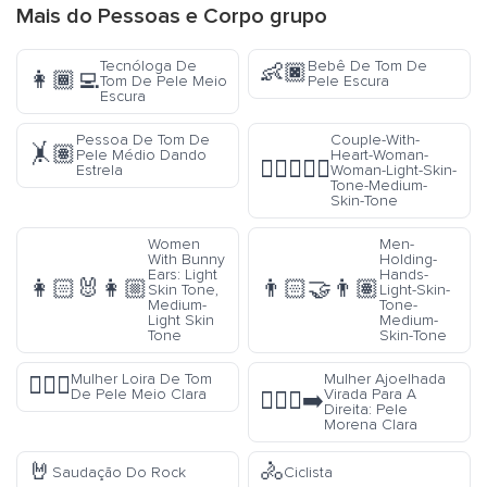
Mais do
Pessoas e Corpo
grupo
Tecnóloga De
Bebê De Tom De
👶🏿
👩🏾‍💻
Tom De Pele Meio
Pele Escura
Escura
Pessoa De Tom De
Couple-With-
🤸🏽
Pele Médio Dando
Heart-Woman-
👩🏻‍❤️‍👩🏽
Estrela
Woman-Light-Skin-
Tone-Medium-
Skin-Tone
Women
Men-
With Bunny
Holding-
Ears: Light
Hands-
👩🏻‍🐰‍👩🏼
👨🏻‍🤝‍👨🏽
Skin Tone,
Light-Skin-
Medium-
Tone-
Light Skin
Medium-
Tone
Skin-Tone
Mulher Loira De Tom
Mulher Ajoelhada
👱🏼‍♀️
De Pele Meio Clara
Virada Para A
🧎🏼‍♀️‍➡️
Direita: Pele
Morena Clara
🤘
🚴
Saudação Do Rock
Ciclista