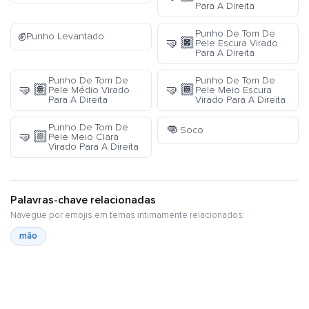
Para A Direita
✊
Punho De Tom De
Punho Levantado
🤜🏿
Pele Escura Virado
Para A Direita
Punho De Tom De
Punho De Tom De
🤜🏽
🤜🏾
Pele Médio Virado
Pele Meio Escura
Para A Direita
Virado Para A Direita
👊
Punho De Tom De
Soco
🤜🏼
Pele Meio Clara
Virado Para A Direita
Palavras-chave relacionadas
Navegue por emojis em temas intimamente relacionados:
mão