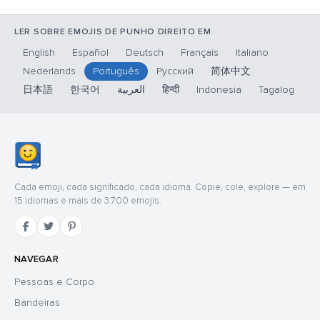
LER SOBRE EMOJIS DE PUNHO DIREITO EM
English
Español
Deutsch
Français
Italiano
Nederlands
Português
Русский
简体中文
日本語
한국어
العربية
हिन्दी
Indonesia
Tagalog
Cada emoji, cada significado, cada idioma. Copie, cole, explore — em
15 idiomas e mais de 3.700 emojis.
NAVEGAR
Pessoas e Corpo
Bandeiras