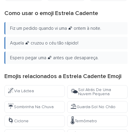
Como usar o emoji Estrela Cadente
Fiz um pedido quando vi uma 🌠 ontem à noite.
Aquela 🌠 cruzou o céu tão rápido!
Espero pegar uma 🌠 antes que desapareça.
Emojis relacionados a Estrela Cadente Emoji
🌌
Sol Atrás De Uma
🌤️
Via Láctea
Nuvem Pequena
☔
⛱️
Sombrinha Na Chuva
Guarda-Sol No Chão
🌀
🌡️
Ciclone
Termômetro