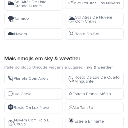
⛅
Sol Atrás De Uma
🌥️
Sol Por Trás Das Nuvens
Grande Nuvem
🌪️
Sol Atrás De Nuvem
🌦️
Tornado
Com Chuva
☁️
🌞
Nuvem
Rosto Do Sol
Mais emojis em
sky & weather
Parte do bloco Unicode
Viagens e Lugares
›
sky & weather
🪐
Rosto Da Lua De Quarto
🌜
Planeta Com Anéis
Minguante
🌕
⭐
Lua Cheia
Estrela Branca Média
🌚
⚡
Rosto Da Lua Nova
Alta Tensão
🌟
Nuvem Com Raio E
⛈️
Estrela Brilhante
Chuva