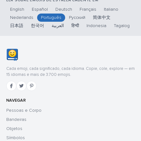
LER SOBRE EMOJIS DE ESTRELA CADENTE EM
English
Español
Deutsch
Français
Italiano
Nederlands
Português
Русский
简体中文
日本語
한국어
العربية
हिन्दी
Indonesia
Tagalog
Cada emoji, cada significado, cada idioma. Copie, cole, explore — em
15 idiomas e mais de 3.700 emojis.
NAVEGAR
Pessoas e Corpo
Bandeiras
Objetos
Símbolos