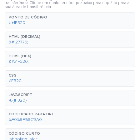
transferência.Clique em qualquer código abaixo para copiá-lo para a
sua área de transferência.
PONTO DE CÓDIGO
U+1F320
HTML (DECIMAL)
&#127776;
HTML (HEX)
&#x1F320;
CSS
\1F320
JAVASCRIPT
\u{1F320}
CODIFICADO PARA URL
%F0%9F%8C%A0
CÓDIGO CURTO
:shooting_star: