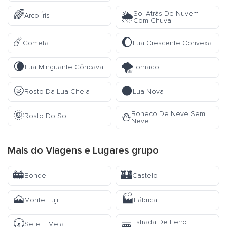
🌈
Sol Atrás De Nuvem
🌦️
Arco-Íris
Com Chuva
☄️
🌔
Cometa
Lua Crescente Convexa
🌘
🌪️
Lua Minguante Côncava
Tornado
🌝
🌑
Rosto Da Lua Cheia
Lua Nova
🌞
Boneco De Neve Sem
⛄
Rosto Do Sol
Neve
Mais do
Viagens e Lugares
grupo
🚋
🏰
Bonde
Castelo
🗻
🏭
Monte Fuji
Fábrica
🕢
Estrada De Ferro
🚟
Sete E Meia