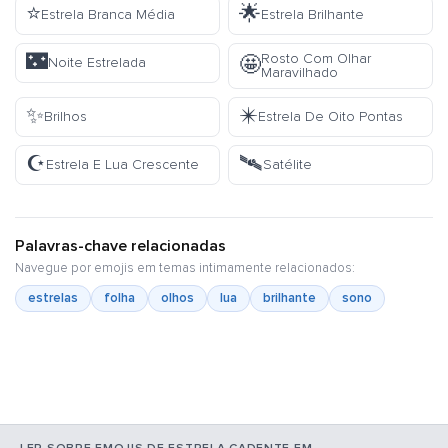
⭐
🌟
Estrela Branca Média
Estrela Brilhante
🌃
Rosto Com Olhar
🤩
Noite Estrelada
Maravilhado
✨
✴️
Brilhos
Estrela De Oito Pontas
☪️
🛰️
Estrela E Lua Crescente
Satélite
Palavras-chave relacionadas
Navegue por emojis em temas intimamente relacionados:
estrelas
folha
olhos
lua
brilhante
sono