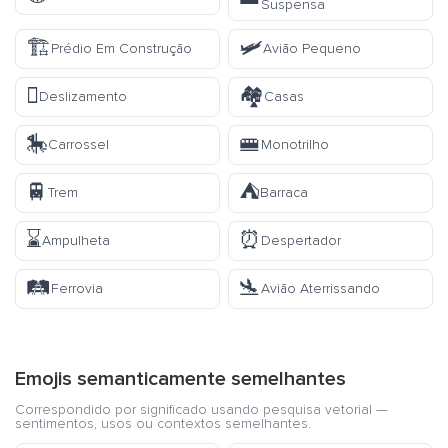
Suspensa
🏗️
🛩️
Prédio Em Construção
Avião Pequeno
🛘
🏘️
Deslizamento
Casas
🎠
🚝
Carrossel
Monotrilho
🚆
⛺
Trem
Barraca
⌛
⏰
Ampulheta
Despertador
🛤️
🛬
Ferrovia
Avião Aterrissando
Emojis semanticamente semelhantes
Correspondido por significado usando pesquisa vetorial —
sentimentos, usos ou contextos semelhantes.