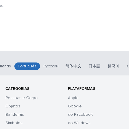
os:
rlands
Português
Русский
简体中文
日本語
한국어
ة
CATEGORIAS
PLATAFORMAS
Pessoas e Corpo
Apple
Objetos
Google
Bandeiras
do Facebook
Símbolos
do Windows