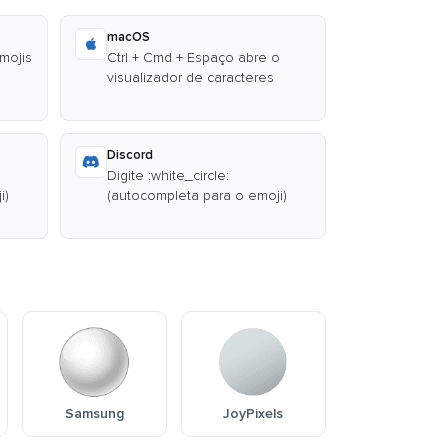
macOS
emojis
Ctrl + Cmd + Espaço abre o
visualizador de caracteres
Discord
Digite :white_circle:
i)
(autocompleta para o emoji)
Samsung
JoyPixels