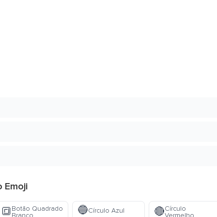
o Emoji
🔵
Botão Quadrado
Círculo
🔳
🔴
Círculo Azul
Branco
Vermelho