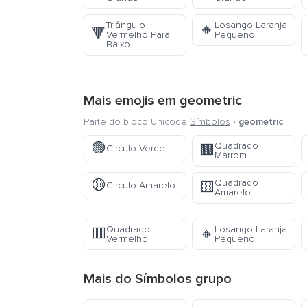
Triângulo
Losango Laranja
🔸
🔻
Vermelho Para
Pequeno
Baixo
Mais emojis em
geometric
Parte do bloco Unicode
Símbolos
›
geometric
🟢
Quadrado
🟫
Círculo Verde
Marrom
🟡
Quadrado
🟨
Círculo Amarelo
Amarelo
Quadrado
Losango Laranja
🟥
🔸
Vermelho
Pequeno
Mais do
Símbolos
grupo