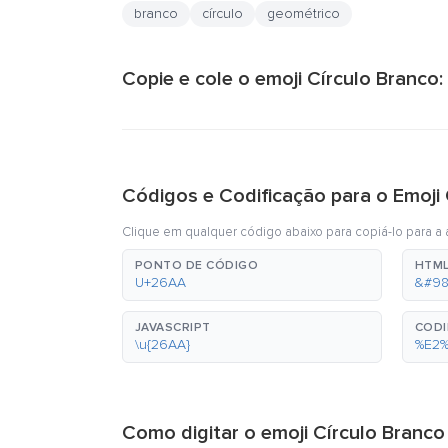
branco
círculo
geométrico
Copie e cole o emoji Círculo Branco:
Códigos e Codificação para o Emoji 
Clique em qualquer código abaixo para copiá-lo para a á
PONTO DE CÓDIGO
HTML
U+26AA
&#98
JAVASCRIPT
CODI
\u{26AA}
%E2
Como digitar o emoji Círculo Branco