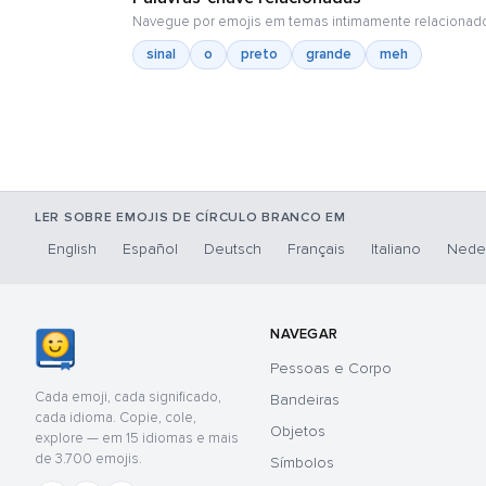
Navegue por emojis em temas intimamente relacionad
sinal
o
preto
grande
meh
LER SOBRE EMOJIS DE CÍRCULO BRANCO EM
English
Español
Deutsch
Français
Italiano
Nede
NAVEGAR
Pessoas e Corpo
Cada emoji, cada significado,
Bandeiras
cada idioma. Copie, cole,
Objetos
explore — em 15 idiomas e mais
de 3.700 emojis.
Símbolos