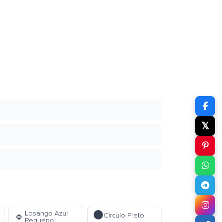
𝕏
⚫
Losango Azul
🔹
Círculo Preto
Pequeno