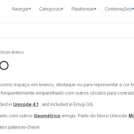
Navegar
Categorias
Plataformas
Combinações
▾
▾
▾
▾
Círculo Branco
⚪
como espaço em branco, destaque ou para representar a cor br
o frequentemente emparelhado com outros círculos para contrast
oded in
Unicode 4.1
, and included in Emoji 0.6.
pado com outros
Geométrico
emojis. Parte do bloco Unicode
Mi
ntes palavras-chave: