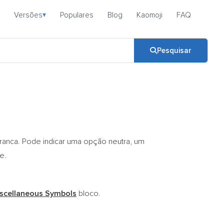
Versões
Populares
Blog
Kaomoji
FAQ
▾
Pesquisar
anca. Pode indicar uma opção neutra, um
e.
scellaneous Symbols
bloco.