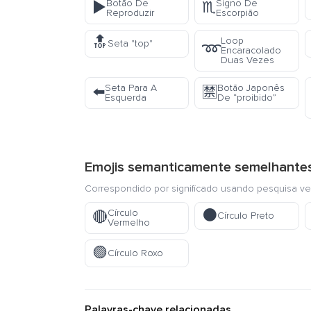
Botão De
Signo De
▶️
♏
Reproduzir
Escorpião
🔝
Loop
Seta "top"
➿
Encaracolado
Duas Vezes
Seta Para A
Botão Japonês
⬅️
🈲
Esquerda
De “proibido”
Emojis semanticamente semelhante
Correspondido por significado usando pesquisa ve
⚫
Círculo
🔴
Círculo Preto
Vermelho
🟣
Círculo Roxo
Palavras-chave relacionadas