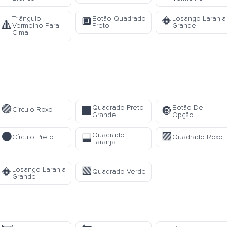
Triângulo
Botão Quadrado
Losango Laranja
🔲
🔶
🔺
Vermelho Para
Preto
Grande
Cima
🟣
Quadrado Preto
Botão De
⬛
🔘
Círculo Roxo
Grande
Opção
⚫
🟪
Quadrado
🟧
Círculo Preto
Quadrado Roxo
Laranja
🟩
Losango Laranja
🔶
Quadrado Verde
Grande