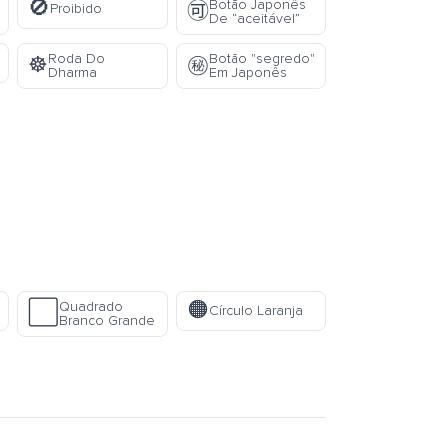
🚫
Botão Japonês
🉑
Proibido
De “aceitável”
Roda Do
Botão "segredo"
☸️
㊙️
Dharma
Em Japonês
🟠
Quadrado
⬜
Círculo Laranja
Branco Grande