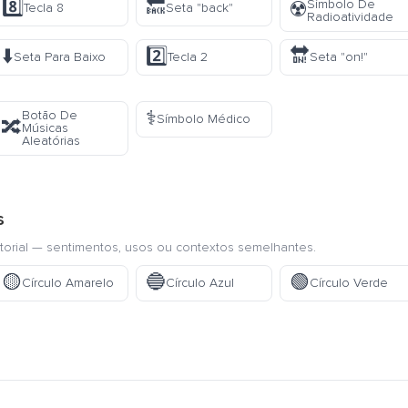
8️⃣
🔙
Símbolo De
☢️
Tecla 8
Seta "back"
Radioatividade
⬇️
2️⃣
🔛
Seta Para Baixo
Tecla 2
Seta "on!"
⚕️
Botão De
Símbolo Médico
🔀
Músicas
Aleatórias
s
torial — sentimentos, usos ou contextos semelhantes.
🟡
🔵
🟢
Círculo Amarelo
Círculo Azul
Círculo Verde