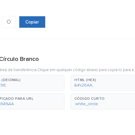
⚪
Copiar
Círculo Branco
rea de transferência.Clique em qualquer código abaixo para copiá-lo para a 
 (DECIMAL)
HTML (HEX)
98;
&#x26AA;
FICADO PARA URL
CÓDIGO CURTO
%9A%AA
:white_circle: