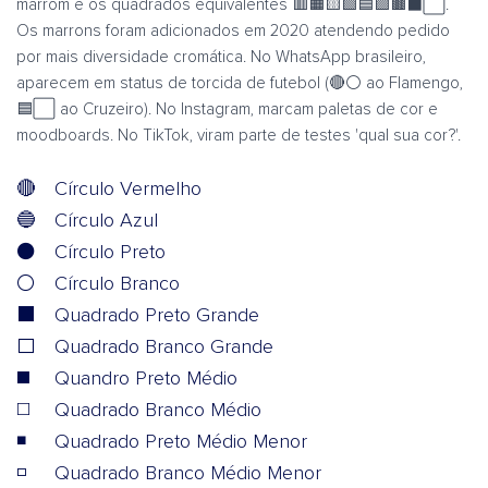
marrom e os quadrados equivalentes 🟥🟧🟨🟩🟦🟪🟫⬛⬜.
Os marrons foram adicionados em 2020 atendendo pedido
por mais diversidade cromática. No WhatsApp brasileiro,
aparecem em status de torcida de futebol (🔴⚪ ao Flamengo,
🟦⬜ ao Cruzeiro). No Instagram, marcam paletas de cor e
moodboards. No TikTok, viram parte de testes 'qual sua cor?'.
🔴
Círculo Vermelho
🔵
Círculo Azul
⚫
Círculo Preto
⚪
Círculo Branco
⬛
Quadrado Preto Grande
⬜
Quadrado Branco Grande
◼️
Quandro Preto Médio
◻️
Quadrado Branco Médio
◾
Quadrado Preto Médio Menor
◽
Quadrado Branco Médio Menor