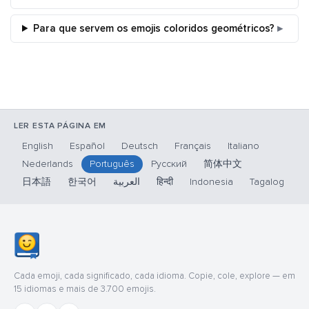
Para que servem os emojis coloridos geométricos?
LER ESTA PÁGINA EM
English
Español
Deutsch
Français
Italiano
Nederlands
Português
Русский
简体中文
日本語
한국어
العربية
हिन्दी
Indonesia
Tagalog
Cada emoji, cada significado, cada idioma. Copie, cole, explore — em
15 idiomas e mais de 3.700 emojis.