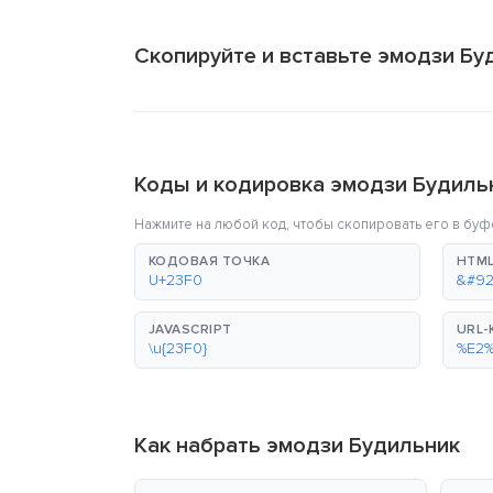
Скопируйте и вставьте эмодзи Бу
Коды и кодировка эмодзи Будиль
Нажмите на любой код, чтобы скопировать его в буф
КОДОВАЯ ТОЧКА
HTML
U+23F0
&#92
JAVASCRIPT
URL
\u{23F0}
%E2
Как набрать эмодзи Будильник