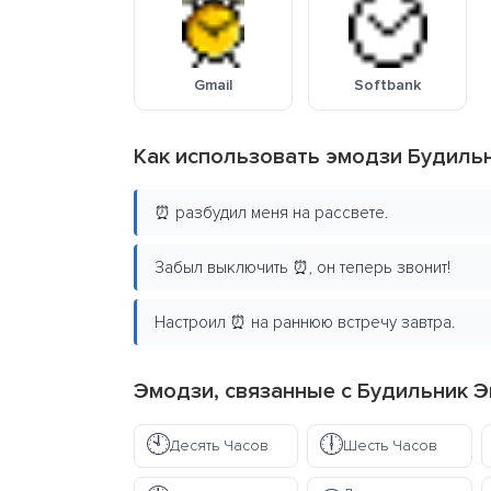
Gmail
Softbank
Как использовать эмодзи Будиль
⏰ разбудил меня на рассвете.
Забыл выключить ⏰, он теперь звонит!
Настроил ⏰ на раннюю встречу завтра.
Эмодзи, связанные с Будильник 
🕙
🕕
Десять Часов
Шесть Часов