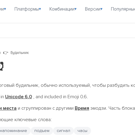
ии
Платформы
Комбинации
Версии
Популярны
▾
▾
▾
▾
я
Будильник
⏰
оговый будильник, обычно используемый, чтобы разбудить ко
 in
Unicode 6.0
, and included in Emoji 0.6.
и места
и сгруппирован с другими
Время
эмодзи. Часть блок
дующие ключевые слова:
напоминание
подъем
сигнал
часы