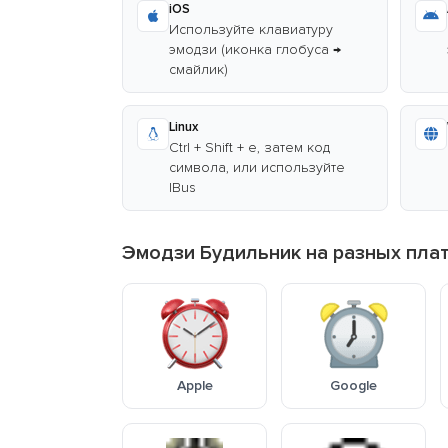
iOS
Используйте клавиатуру
эмодзи (иконка глобуса →
смайлик)
Linux
Ctrl + Shift + e, затем код
символа, или используйте
IBus
Эмодзи Будильник на разных пла
Apple
Google