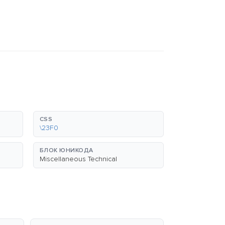
CSS
\23F0
БЛОК ЮНИКОДА
Miscellaneous Technical