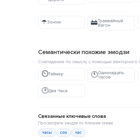
☂️
Трамвайный
🚋
Зонтик
Вагон
Семантически похожие эмодзи
Совпадение по смыслу с помощью векторного п
⏲️
Одиннадцать
🕚
Таймер
Часов
🕑
Два Часа
Связанные ключевые слова
Просмотрите эмодзи по близким темам:
часы
сон
час