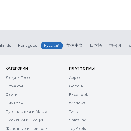
rlands
Português
Русский
简体中文
日本語
한국어
ة
КАТЕГОРИИ
ПЛАТФОРМЫ
Люди и Тело
Apple
Объекты
Google
Флаги
Facebook
Символы
Windows
Путешествия и Места
Twitter
Смайлики и Эмоции
Samsung
Животные и Природа
JoyPixels