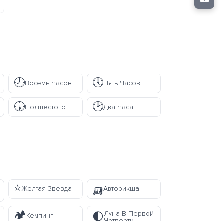
🕗
🕔
Восемь Часов
Пять Часов
🕠
🕑
Полшестого
Два Часа
⭐
🛺
Желтая Звезда
Авторикша
🏕️
Луна В Первой
🌓
Кемпинг
Четверти