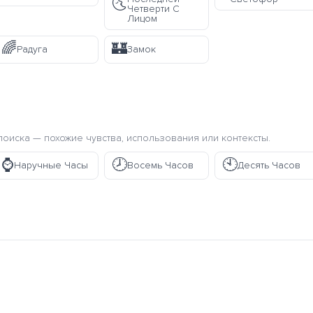
🌜
Четверти С
Лицом
🌈
🏰
Радуга
Замок
оиска — похожие чувства, использования или контексты.
⌚
🕗
🕙
Наручные Часы
Восемь Часов
Десять Часов