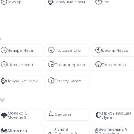
⏲️
⌚
🕐
Таймер
Наручные Часы
Час
e
🕓
🕣
🕙
Четыре Часа
Полдевятого
Десять Часов
🕕
🕞
🕜
Шесть Часов
Полчетвертого
Полвторого
⌚
🕡
Наручные Часы
Полседьмого
пы
🛴
Облако С
Прибывающая
🌩️
🌔
Самокат
Молнией
Луна
🏍️
Луна В
Вертикальный
🚦
Мотоцикл
Последней
Светофор