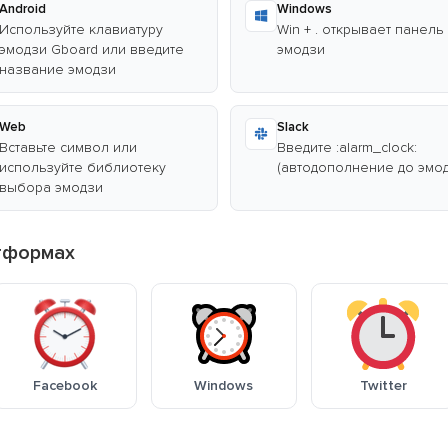
Android
Windows
Используйте клавиатуру
Win + . открывает панель
эмодзи Gboard или введите
эмодзи
название эмодзи
Web
Slack
Вставьте символ или
Введите :alarm_clock:
используйте библиотеку
(автодополнение до эмод
выбора эмодзи
тформах
Facebook
Windows
Twitter