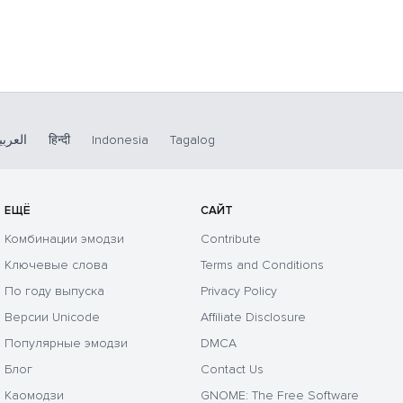
العربي
हिन्दी
Indonesia
Tagalog
ЕЩЁ
САЙТ
Комбинации эмодзи
Contribute
Ключевые слова
Terms and Conditions
По году выпуска
Privacy Policy
Версии Unicode
Affiliate Disclosure
Популярные эмодзи
DMCA
Блог
Contact Us
Каомодзи
GNOME: The Free Software