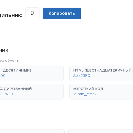
⏰
Копировать
дильник:
ник
ер обмена.
 (ДЕСЯТИЧНЫЙ)
HTML (ШЕСТНАДЦАТЕРИЧНЫЙ)
00;
&#x23F0;
-КОДИРОВАННЫЙ
КОРОТКИЙ КОД
%8F%B0
:alarm_clock: