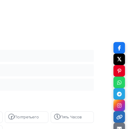
𝕏
🕝
🕔
Полтретьего
Пять Часов