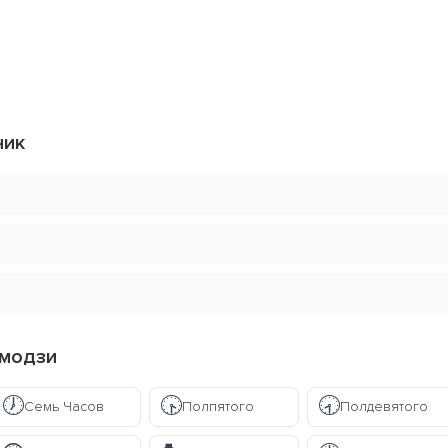
ник
Эмодзи
🕖
🕟
🕣
Семь Часов
Полпятого
Полдевятого