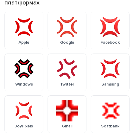
платформах
Apple
Google
Facebook
Windows
Twitter
Samsung
JoyPixels
Gmail
Softbank