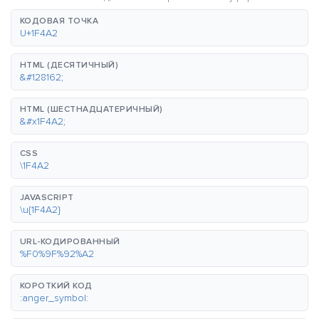
КОДОВАЯ ТОЧКА
U+1F4A2
HTML (ДЕСЯТИЧНЫЙ)
&#128162;
HTML (ШЕСТНАДЦАТЕРИЧНЫЙ)
&#x1F4A2;
CSS
\1F4A2
JAVASCRIPT
\u{1F4A2}
URL-КОДИРОВАННЫЙ
%F0%9F%92%A2
КОРОТКИЙ КОД
:anger_symbol: