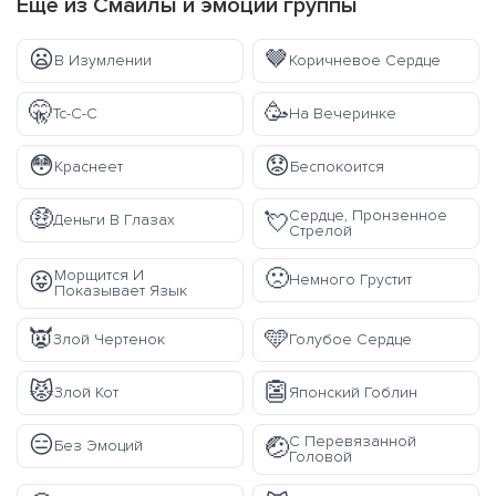
Ещё из
Смайлы и эмоции
группы
😦
🤎
В Изумлении
Коричневое Сердце
🤫
🥳
Тс-С-С
На Вечеринке
😳
😟
Краснеет
Беспокоится
🤑
Сердце, Пронзенное
💘
Деньги В Глазах
Стрелой
🙁
Морщится И
😝
Немного Грустит
Показывает Язык
👿
🩵
Злой Чертенок
Голубое Сердце
😾
👺
Злой Кот
Японский Гоблин
😑
С Перевязанной
🤕
Без Эмоций
Головой