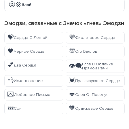
🤬💢
Злой
Эмодзи, связанные с Значок «гнев» Эмодзи
💝
💜
Сердце С Лентой
Фиолетовое Сердце
🖤
💯
Черное Сердце
Сто Баллов
💕
Глаз В Облачке
👁️‍🗨️
Два Сердца
Прямой Речи
💨
💓
Исчезновение
Пульсирующее Сердце
💌
💋
Любовное Письмо
След От Поцелуя
💤
🧡
Сон
Оранжевое Сердце