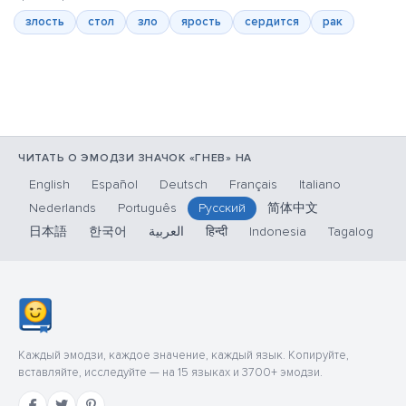
злость
стол
зло
ярость
сердится
рак
ЧИТАТЬ О ЭМОДЗИ ЗНАЧОК «ГНЕВ» НА
English
Español
Deutsch
Français
Italiano
Nederlands
Português
Русский
简体中文
日本語
한국어
العربية
हिन्दी
Indonesia
Tagalog
Каждый эмодзи, каждое значение, каждый язык. Копируйте,
вставляйте, исследуйте — на 15 языках и 3700+ эмодзи.