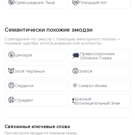
🤪
😿
Сумасшедшее Лицо
Плачущий Кот
Семантически похожие эмодзи
Совпадение по смыслу с помощью векторного поиска —
похожие чувства, использования или контексты.
🤬
Правостороннее
🗯️
Цензура
Облачко Гнева
👿
😡
Злой Чертенок
Злится
😠
⚛️
Сердится
Символ Атома
😧
Красный
❗
Страдает
Восклицательный Знак
Связанные ключевые слова
Просмотрите эмодзи по близким темам: