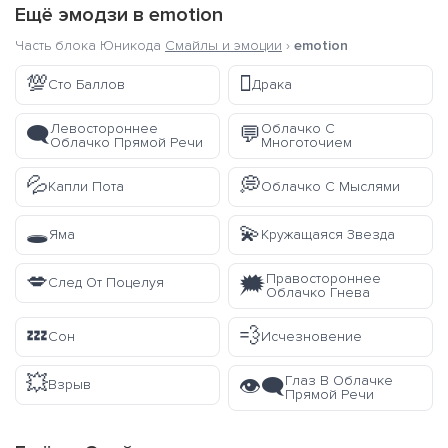
Ещё эмодзи в
emotion
Часть блока Юникода
Смайлы и эмоции
›
emotion
💯
🫯
Сто Баллов
Драка
Левостороннее
Облачко С
🗨️
💬
Облачко Прямой Речи
Многоточием
💦
💭
Капли Пота
Облачко С Мыслями
🕳️
💫
Яма
Кружащаяся Звезда
💋
Правостороннее
🗯️
След От Поцелуя
Облачко Гнева
💤
💨
Сон
Исчезновение
💥
Глаз В Облачке
👁️‍🗨️
Взрыв
Прямой Речи