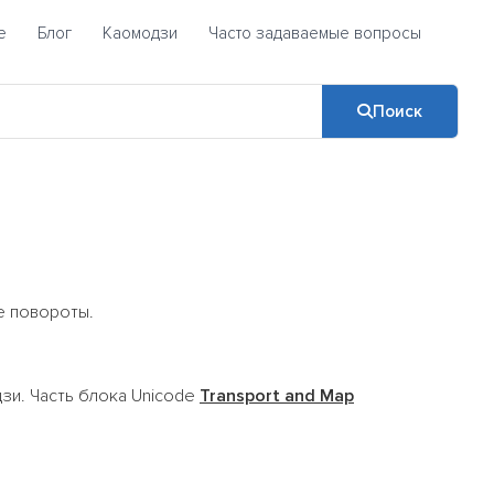
е
Блог
Каомодзи
Часто задаваемые вопросы
Поиск
е повороты.
зи. Часть блока Unicode
Transport and Map