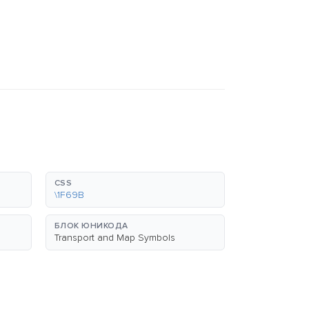
CSS
\1F69B
БЛОК ЮНИКОДА
Transport and Map Symbols