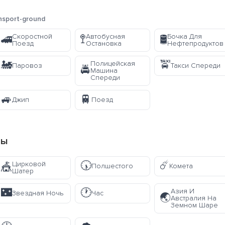
nsport-ground
Скоростной
Автобусная
Бочка Для
🚄
🚏
🛢️
Поезд
Остановка
Нефтепродуктов
🚂
🚖
Полицейская
Паровоз
Такси Спереди
🚔
Машина
Спереди
🚙
🚆
Джип
Поезд
пы
🕠
☄️
Цирковой
🎪
Полшестого
Комета
Шатер
🌃
🕐
Азия И
Звездная Ночь
Час
🌏
Австралия На
Земном Шаре