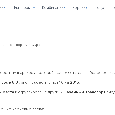
ии
Платформы
Комбинации
Версии
Популярны
▾
▾
▾
▾
ный Транспорт
Фура
воротным шарниром, который позволяет делать более резки
icode 6.0
, and included in Emoji 1.0 на
2015
.
и места
и сгруппирован с другими
Наземный Транспорт
эмод
дующие ключевые слова: