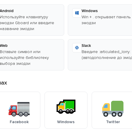
Android
Windows
Используйте клавиатуру
Win + . открывает панель
эмодзи Gboard или введите
эмодзи
название эмодзи
Web
Slack
Вставьте символ или
Введите :articulated_lorry:
используйте библиотеку
(автодополнение до эмод
выбора эмодзи
мах
Facebook
Windows
Twitter