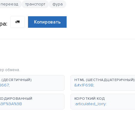
переезд
транспорт
фура
🚛
Копировать
ра:
ер обмена.
 (ДЕСЯТИЧНЫЙ)
HTML (ШЕСТНАДЦАТЕРИЧНЫЙ)
8667;
&#x1F69B;
-КОДИРОВАННЫЙ
КОРОТКИЙ КОД
%9F%9A%9B
:articulated_lorry: