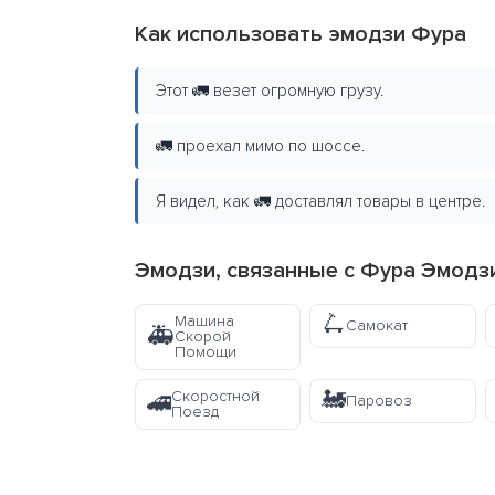
Как использовать эмодзи Фура
Этот 🚛 везет огромную грузу.
🚛 проехал мимо по шоссе.
Я видел, как 🚛 доставлял товары в центре.
Эмодзи, связанные с Фура Эмодз
🛴
Машина
Самокат
🚑
Скорой
Помощи
🚂
Скоростной
🚄
Паровоз
Поезд