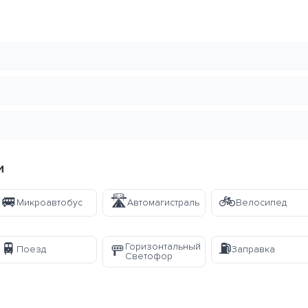
и
🚐
🛣️
🚲
Микроавтобус
Автомагистраль
Велосипед
🚆
⛽
Горизонтальный
🚥
Поезд
Заправка
Светофор