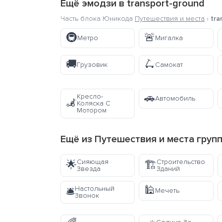
Ещё эмодзи в
transport-ground
Часть блока Юникода
Путешествия и места
›
tra
🚇
🚨
Метро
Мигалка
🚚
🛴
Грузовик
Самокат
🚗
Кресло-
Автомобиль
🦼
Коляска С
Мотором
Ещё из
Путешествия и места
груп
Сияющая
Строительство
🌟
🏗️
Звезда
Зданий
🕌
Настольный
🛎️
Мечеть
Звонок