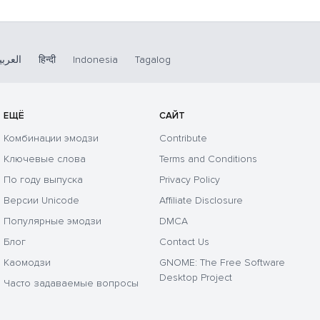
العربي
हिन्दी
Indonesia
Tagalog
ЕЩЁ
САЙТ
Комбинации эмодзи
Contribute
Ключевые слова
Terms and Conditions
По году выпуска
Privacy Policy
Версии Unicode
Affiliate Disclosure
Популярные эмодзи
DMCA
Блог
Contact Us
Каомодзи
GNOME: The Free Software
Desktop Project
Часто задаваемые вопросы