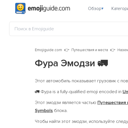
Обзор
Категор
▾
Emojiguide.com
Путешествия и места
Назем
Фура Эмодзи
🚛
Этот автомобиль показывает грузовик с по
Фура is a fully-qualified emoji encoded in
Un
🚛
Этот эмодзи является частью
Путешествия 
Symbols
блока.
Чтобы найти этот эмодзи, используйте сле