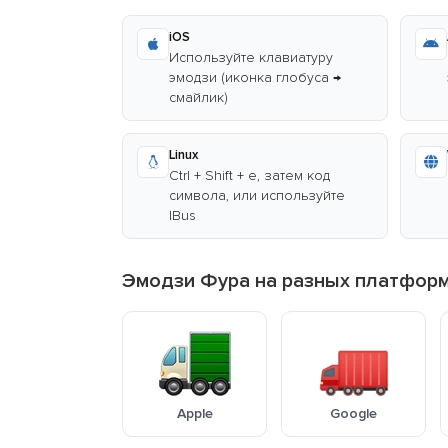
iOS
Используйте клавиатуру
эмодзи (иконка глобуса →
смайлик)
Linux
Ctrl + Shift + e, затем код
символа, или используйте
IBus
Эмодзи Фура на разных платфор
Apple
Google