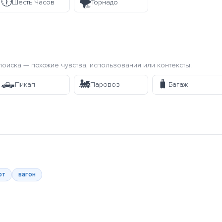
🕕
🌪️
Шесть Часов
Торнадо
оиска — похожие чувства, использования или контексты.
🛻
🚂
🧳
Пикап
Паровоз
Багаж
рт
вагон