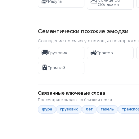
🌈
Солнце За
⛅
Радуга
Облаками
Семантически похожие эмодзи
Совпадение по смыслу с помощью векторного п
🚚
🚜
Грузовик
Трактор
🚊
Трамвай
Связанные ключевые слова
Просмотрите эмодзи по близким темам:
фура
грузовик
бег
газель
транспо