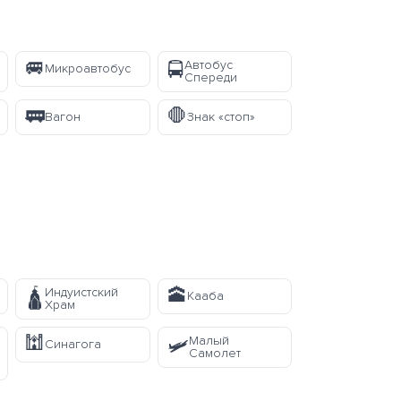
🚐
Автобус
🚍
Микроавтобус
Спереди
🚃
🛑
Вагон
Знак «стоп»
🕋
Индуистский
🛕
Кааба
Храм
🕍
Малый
🛩️
Синагога
Самолет