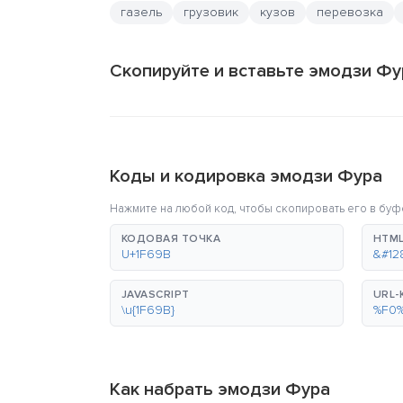
газель
грузовик
кузов
перевозка
Скопируйте и вставьте эмодзи Фу
Коды и кодировка эмодзи Фура
Нажмите на любой код, чтобы скопировать его в буф
КОДОВАЯ ТОЧКА
HTML
U+1F69B
&#12
JAVASCRIPT
URL
\u{1F69B}
%F0
Как набрать эмодзи Фура