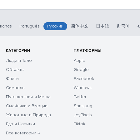
rlands
Português
Русский
简体中文
日本語
한국어
ة
КАТЕГОРИИ
ПЛАТФОРМЫ
Люди и Тело
Apple
Объекты
Google
Флаги
Facebook
Символы
Windows
Путешествия и Места
Twitter
Смайлики и Эмоции
Samsung
Животные и Природа
JoyPixels
Еда и Напитки
Tiktok
Все категории →