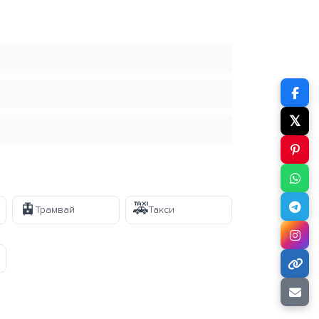
𝕏
🚊
🚕
Трамвай
Такси