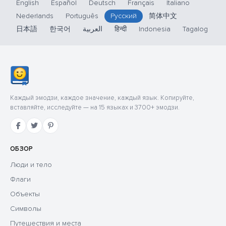
English
Español
Deutsch
Français
Italiano
Nederlands
Português
Русский
简体中文
日本語
한국어
العربية
हिन्दी
Indonesia
Tagalog
Каждый эмодзи, каждое значение, каждый язык. Копируйте,
вставляйте, исследуйте — на 15 языках и 3700+ эмодзи.
ОБЗОР
Люди и тело
Флаги
Объекты
Символы
Путешествия и места