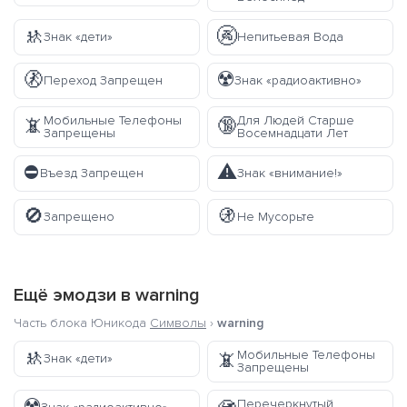
🚸
🚱
Знак «дети»
Непитьевая Вода
🚷
☢️
Переход Запрещен
Знак «радиоактивно»
Мобильные Телефоны
Для Людей Старше
📵
🔞
Запрещены
Восемнадцати Лет
⛔
⚠️
Въезд Запрещен
Знак «внимание!»
🚫
🚯
Запрещено
Не Мусорьте
Ещё эмодзи в
warning
Часть блока Юникода
Символы
›
warning
🚸
Мобильные Телефоны
📵
Знак «дети»
Запрещены
Перечеркнутый