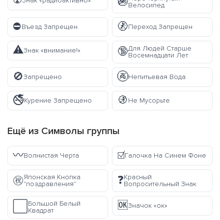
☢️
🚳
Знак «радиоактивно»
Велосипед
⛔
🚷
Въезд Запрещен
Переход Запрещен
⚠️
Для Людей Старше
🔞
Знак «внимание!»
Восемнадцати Лет
🚫
🚱
Запрещено
Непитьевая Вода
🚭
🚯
Курение Запрещено
Не Мусорьте
Ещё из
Символы
группы
〰️
☑️
Волнистая Черта
Галочка На Синем Фоне
Японская Кнопка
Красный
㊗️
❓
"поздравления"
Вопросительный Знак
🆗
Большой Белый
⬜
Значок «ок»
Квадрат