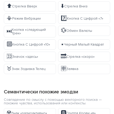
⬆️
⬇️
Стрелка Вверх
Стрелка Вниз
📳
7️⃣
Режим Вибрации
Кнопка С Цифрой «7»
💱
Кнопка «следующий
⏭️
Обмен Валюты
Трек»
🔟
▪️
Кнопка С Цифрой «10»
Черный Малый Квадрат
🈁
🔜
Значок «здесь»
Стрелка «скоро»
♉
🈸
Знак Зодиака Телец
Заявка
Семантически похожие эмодзи
Совпадение по смыслу с помощью векторного поиска —
похожие чувства, использования или контексты.
☢️
🅱️
Знак «радиоактивно»
Группа Крови «в»