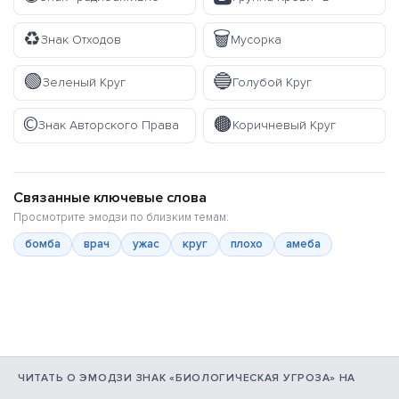
♻️
🗑️
Знак Отходов
Мусорка
🟢
🔵
Зеленый Круг
Голубой Круг
©️
🟤
Знак Авторского Права
Коричневый Круг
Связанные ключевые слова
Просмотрите эмодзи по близким темам:
бомба
врач
ужас
круг
плохо
амеба
ЧИТАТЬ О ЭМОДЗИ ЗНАК «БИОЛОГИЧЕСКАЯ УГРОЗА» НА