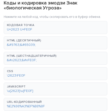
Коды и кодировка эмодзи Знак
«биологическая Угроза»
Нажмите на любой код, чтобы скопировать его в буфер обмена.
КОДОВАЯ ТОЧКА
U+2623 U+FE0F
HTML (ДЕСЯТИЧНЫЙ)
&#9763;&#65039;
HTML (ШЕСТНАДЦАТЕРИЧНЫЙ)
&#x2623;&#xFE0F;
CSS
\2623\FE0F
JAVASCRIPT
\u{2623}\u{FE0F}
URL-КОДИРОВАННЫЙ
%E2%98%A3%EF%B8%8F