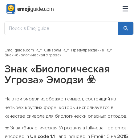
☰
Emojiguide.com
Символы
Предупреждение
Знак «биологическая Угроза»
Знак «биологическая
Угроза» Эмодзи
☣️
На этом эмодзи изображен символ, состоящий из
четырех круглых форм, который используется в
качестве символа для биологически опасных отходов.
Знак «биологическая Угроза» is a fully-qualified emoji
☣️
encoded in
Unicode 1.1
, and included in Emoji 1.0 на
2015
.