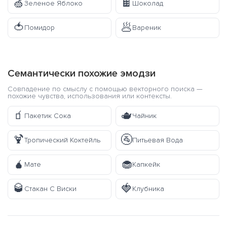
🍏
🍫
Зеленое Яблоко
Шоколад
🍅
🥟
Помидор
Вареник
Семантически похожие эмодзи
Совпадение по смыслу с помощью векторного поиска —
похожие чувства, использования или контексты.
🧃
🫖
Пакетик Сока
Чайник
🍹
🚰
Тропический Коктейль
Питьевая Вода
🧉
🧁
Мате
Капкейк
🥃
🍓
Стакан С Виски
Клубника