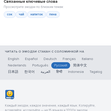
Связанные ключевые слова
Просмотрите эмодзи по близким темам:
сок
чай
напиток
пена
ЧИТАТЬ О ЭМОДЗИ СТАКАН С СОЛОМИНКОЙ НА
English
Español
Deutsch
Français
Italiano
Nederlands
Português
Русский
简体中文
日本語
한국어
العربية
हिन्दी
Indonesia
Tagalog
Каждый эмодзи, каждое значение, каждый язык. Копируйте,
вставляйте, исследуйте — на 15 языках и 3700+ эмодзи.