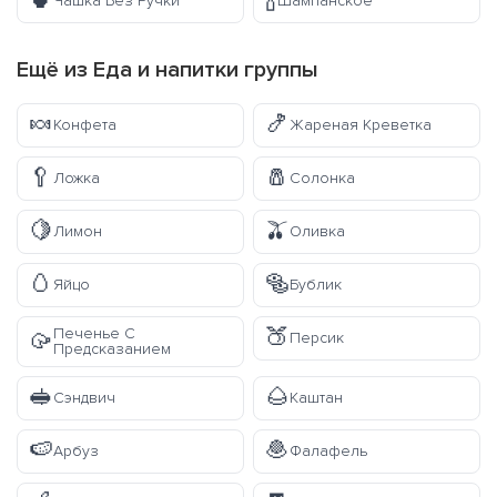
🍵
🍾
Чашка Без Ручки
Шампанское
Ещё из
Еда и напитки
группы
🍬
🍤
Конфета
Жареная Креветка
🥄
🧂
Ложка
Солонка
🍋
🫒
Лимон
Оливка
🥚
🥯
Яйцо
Бублик
🍑
Печенье С
🥠
Персик
Предсказанием
🥪
🌰
Сэндвич
Каштан
🍉
🧆
Арбуз
Фалафель