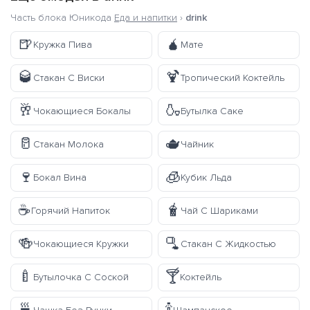
Часть блока Юникода
Еда и напитки
›
drink
🍺
🧉
Кружка Пива
Мате
🥃
🍹
Стакан С Виски
Тропический Коктейль
🥂
🍶
Чокающиеся Бокалы
Бутылка Саке
🥛
🫖
Стакан Молока
Чайник
🍷
🧊
Бокал Вина
Кубик Льда
☕
🧋
Горячий Напиток
Чай С Шариками
🍻
🫗
Чокающиеся Кружки
Стакан С Жидкостью
🍼
🍸
Бутылочка С Соской
Коктейль