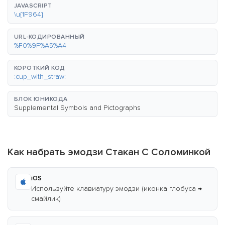
JAVASCRIPT
\u{1F964}
URL-КОДИРОВАННЫЙ
%F0%9F%A5%A4
КОРОТКИЙ КОД
:cup_with_straw:
БЛОК ЮНИКОДА
Supplemental Symbols and Pictographs
Как набрать эмодзи Стакан С Соломинкой
iOS
Используйте клавиатуру эмодзи (иконка глобуса →
смайлик)