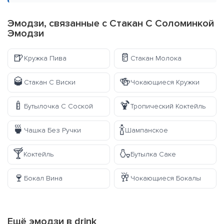
Эмодзи, связанные с Стакан С Соломинкой
Эмодзи
🍺
🥛
Кружка Пива
Стакан Молока
🥃
🍻
Стакан С Виски
Чокающиеся Кружки
🍼
🍹
Бутылочка С Соской
Тропический Коктейль
🍵
🍾
Чашка Без Ручки
Шампанское
🍸
🍶
Коктейль
Бутылка Саке
🍷
🥂
Бокал Вина
Чокающиеся Бокалы
Ещё эмодзи в
drink