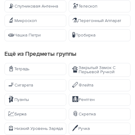
📡
🔭
Спутниковая Антенна
Телескоп
🔬
⚗️
Микроскоп
Перегонный Аппарат
🧫
🧪
Чашка Петри
Пробирка
Ещё из
Предметы
группы
📓
Закрытый Замок С
🔏
Тетрадь
Перьевой Ручкой
🚬
🪈
Сигарета
Флейта
🩰
🩻
Пуанты
Рентген
💹
📎
Биржа
Скрепка
🪫
🖊️
Низкий Уровень Заряда
Ручка