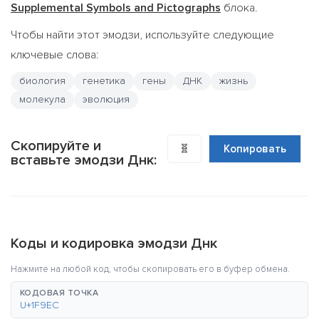
Supplemental Symbols and Pictographs
блока.
Чтобы найти этот эмодзи, используйте следующие
ключевые слова:
биология
генетика
гены
ДНК
жизнь
молекула
эволюция
Скопируйте и
🧬
Копировать
вставьте эмодзи Днк:
Коды и кодировка эмодзи Днк
Нажмите на любой код, чтобы скопировать его в буфер обмена.
КОДОВАЯ ТОЧКА
U+1F9EC