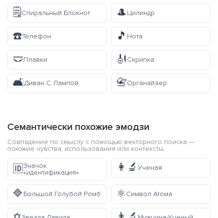
🗒️
🎩
Спиральный Блокнот
Цилиндр
☎️
🎵
Телефон
Нота
🩲
🎻
Плавки
Скрипка
🛋️
📇
Диван С Лампой
Органайзер
Семантически похожие эмодзи
Совпадение по смыслу с помощью векторного поиска —
похожие чувства, использования или контексты.
👩‍🔬
Значок
🆔
Ученая
«идентификация»
🔷
⚛️
Большой Голубой Ромб
Символ Атома
✡️
👨‍🔬
Звезда Давида
Мужчина-Ученый