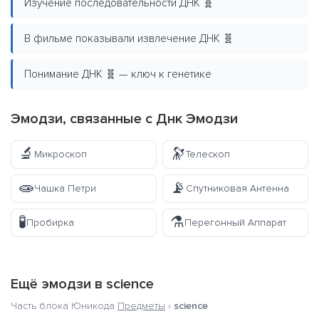
Изучение последовательности ДНК 🧬
В фильме показывали извлечение ДНК 🧬
Понимание ДНК 🧬 — ключ к генетике
Эмодзи, связанные с Днк Эмодзи
🔬
🔭
Микроскоп
Телескоп
🧫
📡
Чашка Петри
Спутниковая Антенна
🧪
⚗️
Пробирка
Перегонный Аппарат
Ещё эмодзи в
science
Часть блока Юникода
Предметы
›
science