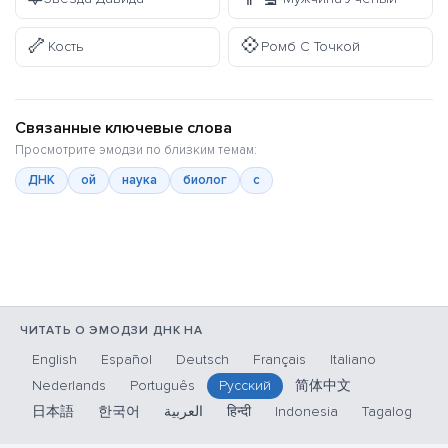
🦴
💠
Кость
Ромб С Точкой
Связанные ключевые слова
Просмотрите эмодзи по близким темам:
ДНК
ой
наука
биолог
с
ЧИТАТЬ О ЭМОДЗИ ДНК НА
English
Español
Deutsch
Français
Italiano
Nederlands
Português
Русский
简体中文
日本語
한국어
العربية
हिन्दी
Indonesia
Tagalog