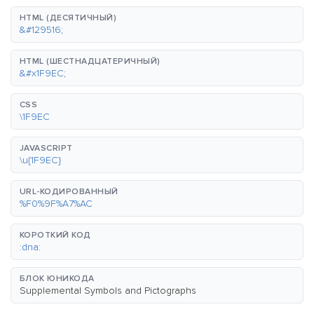
HTML (ДЕСЯТИЧНЫЙ)
&#129516;
HTML (ШЕСТНАДЦАТЕРИЧНЫЙ)
&#x1F9EC;
CSS
\1F9EC
JAVASCRIPT
\u{1F9EC}
URL-КОДИРОВАННЫЙ
%F0%9F%A7%AC
КОРОТКИЙ КОД
:dna:
БЛОК ЮНИКОДА
Supplemental Symbols and Pictographs