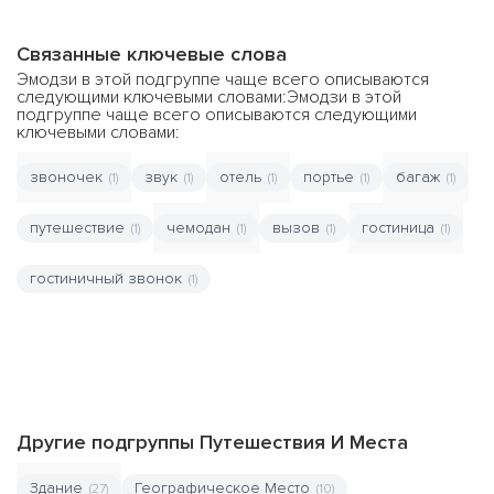
Связанные ключевые слова
Эмодзи в этой подгруппе чаще всего описываются
следующими ключевыми словами:Эмодзи в этой
подгруппе чаще всего описываются следующими
ключевыми словами:
звоночек
звук
отель
портье
багаж
(1)
(1)
(1)
(1)
(1)
путешествие
чемодан
вызов
гостиница
(1)
(1)
(1)
(1)
гостиничный звонок
(1)
Другие подгруппы Путешествия И Места
Здание
Географическое Место
(27)
(10)