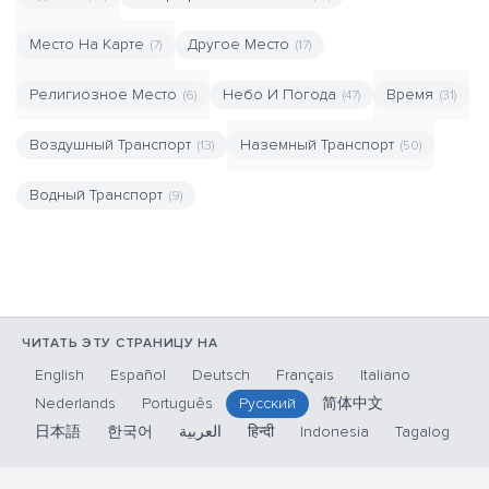
Место На Карте
Другое Место
(7)
(17)
Религиозное Место
Небо И Погода
Время
(6)
(47)
(31)
Воздушный Транспорт
Наземный Транспорт
(13)
(50)
Водный Транспорт
(9)
ЧИТАТЬ ЭТУ СТРАНИЦУ НА
English
Español
Deutsch
Français
Italiano
Nederlands
Português
Русский
简体中文
日本語
한국어
العربية
हिन्दी
Indonesia
Tagalog