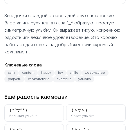
Звездочки с каждой стороны действуют как тонкие
блестки или румянец, а глаза ^_^ образуют простую
симметричную улыбку. Он выражает тихую, искреннюю
радость или вежливое удовлетворение. Это хорошо
работает для ответа на добрый жест или скромный
комплимент.
Ключевые слова
calm
content
happy
joy
smile
довольство
радость
спокойствие
счастлив
улыбка
Ещё радость каомодзи
(*^▽^*)
(＾▽＾)
каомодзи
каомодзи
Большая улыбка
Яркая улыбка
(≧◡≦)
(＾ｖ＾)