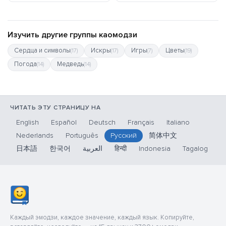
Изучить другие группы каомодзи
Сердца и символы
Искры
Игры
Цветы
(17)
(17)
(7)
(19)
Погода
Медведь
(14)
(14)
ЧИТАТЬ ЭТУ СТРАНИЦУ НА
English
Español
Deutsch
Français
Italiano
Nederlands
Português
Русский
简体中文
日本語
한국어
العربية
हिन्दी
Indonesia
Tagalog
Каждый эмодзи, каждое значение, каждый язык. Копируйте,