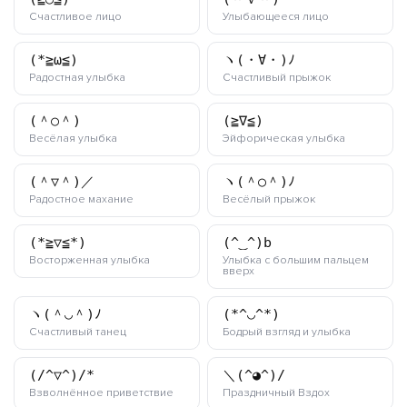
каомодзи
каомодзи
Счастливое лицо
Улыбающееся лицо
(*≧ω≦)
ヽ(・∀・)ﾉ
каомодзи
каомодзи
Радостная улыбка
Счастливый прыжок
(＾○＾)
(≧∇≦)
каомодзи
каомодзи
Весёлая улыбка
Эйфорическая улыбка
(＾▽＾)／
ヽ(＾○＾)ﾉ
каомодзи
каомодзи
Радостное махание
Весёлый прыжок
(*≧▽≦*)
(^‿^)b
каомодзи
Восторженная улыбка
Улыбка с большим пальцем
каомодзи
вверх
ヽ(＾◡＾)ﾉ
(*^◡^*)
каомодзи
каомодзи
Счастливый танец
Бодрый взгляд и улыбка
(/^▽^)/*
＼(^◕^)/
каомодзи
каомодзи
Взволнённое приветствие
Праздничный Вздох