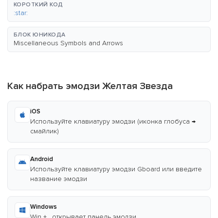
КОРОТКИЙ КОД
:star:
БЛОК ЮНИКОДА
Miscellaneous Symbols and Arrows
Как набрать эмодзи Желтая Звезда
iOS
Используйте клавиатуру эмодзи (иконка глобуса →
смайлик)
Android
Используйте клавиатуру эмодзи Gboard или введите
название эмодзи
Windows
Win + . открывает панель эмодзи