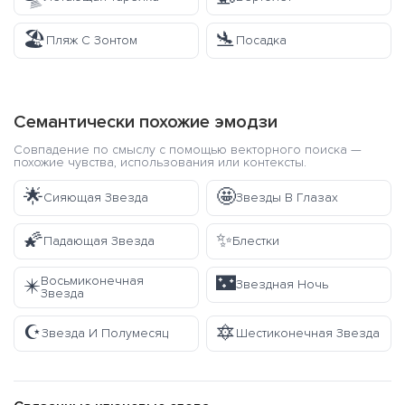
🏖️
🛬
Пляж С Зонтом
Посадка
Семантически похожие эмодзи
Совпадение по смыслу с помощью векторного поиска —
похожие чувства, использования или контексты.
🌟
🤩
Сияющая Звезда
Звезды В Глазах
🌠
✨
Падающая Звезда
Блестки
🌃
Восьмиконечная
✴️
Звездная Ночь
Звезда
☪️
🔯
Звезда И Полумесяц
Шестиконечная Звезда