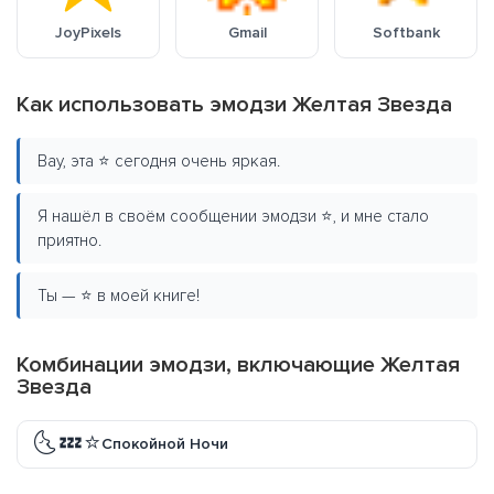
JoyPixels
Gmail
Softbank
Как использовать эмодзи Желтая Звезда
Вау, эта ⭐ сегодня очень яркая.
Я нашёл в своём сообщении эмодзи ⭐, и мне стало
приятно.
Ты — ⭐ в моей книге!
Комбинации эмодзи, включающие Желтая
Звезда
🌜💤⭐
Спокойной Ночи