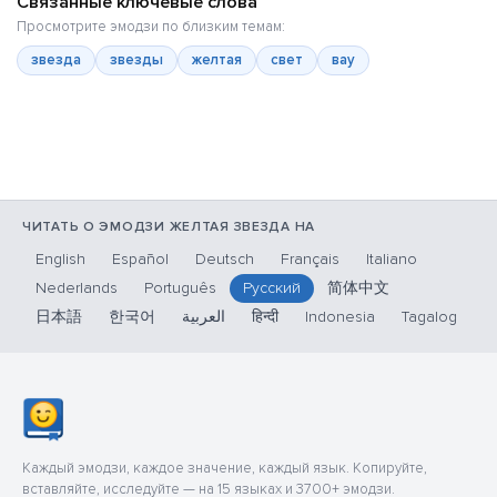
Связанные ключевые слова
Просмотрите эмодзи по близким темам:
звезда
звезды
желтая
свет
вау
ЧИТАТЬ О ЭМОДЗИ ЖЕЛТАЯ ЗВЕЗДА НА
English
Español
Deutsch
Français
Italiano
Nederlands
Português
Русский
简体中文
日本語
한국어
العربية
हिन्दी
Indonesia
Tagalog
Каждый эмодзи, каждое значение, каждый язык. Копируйте,
вставляйте, исследуйте — на 15 языках и 3700+ эмодзи.