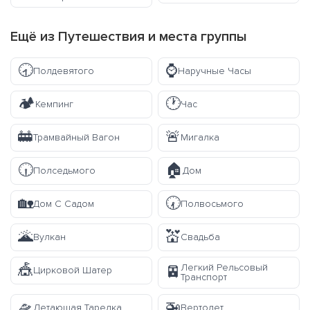
Ещё из
Путешествия и места
группы
🕣
⌚
Полдевятого
Наручные Часы
🏕️
🕐
Кемпинг
Час
🚋
🚨
Трамвайный Вагон
Мигалка
🕡
🏠
Полседьмого
Дом
🏡
🕢
Дом С Садом
Полвосьмого
🌋
💒
Вулкан
Свадьба
🎪
Легкий Рельсовый
🚈
Цирковой Шатер
Транспорт
🛸
🚁
Летающая Тарелка
Вертолет