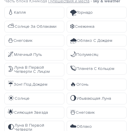
Часть блока Юникода
Путешествия и места
›
sky & weather
💧
🌪️
Капля
Торнадо
⛅
❄️
Солнце За Облаками
Снежинка
⛄
🌧️
Снеговик
Облако С Дождем
🌌
🌙
Млечный Путь
Полумесяц
🪐
Луна В Первой
🌛
Планета С Кольцом
Четверти С Лицом
☔
🔥
Зонт Под Дождем
Огонь
☀️
🌖
Солнце
Убывающая Луна
🌟
☃️
Сияющая Звезда
Снеговик
☁️
Луна В Первой
🌓
Облако
Четверти