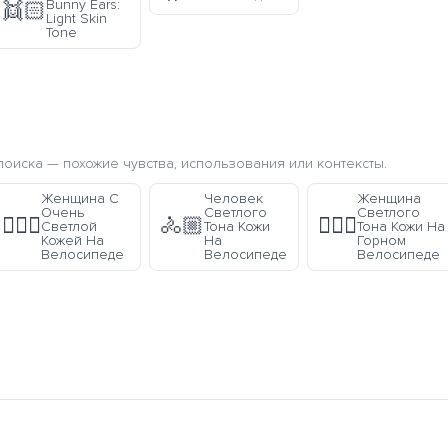
Bunny Ears:
👯🏻
Light Skin
Tone
оиска — похожие чувства, использования или контексты.
Женщина С
Человек
Женщина
Очень
Светлого
Светлого
🚴🏻‍♀️
🚴🏼
🚵🏼‍♀️
Светлой
Тона Кожи
Тона Кожи На
Кожей На
На
Горном
Велосипеде
Велосипеде
Велосипеде