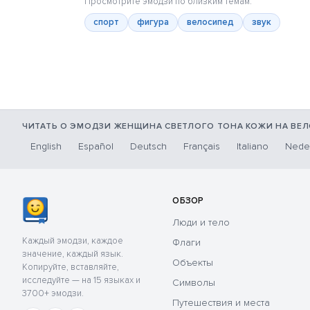
Просмотрите эмодзи по близким темам:
спорт
фигура
велосипед
звук
ЧИТАТЬ О ЭМОДЗИ ЖЕНЩИНА СВЕТЛОГО ТОНА КОЖИ НА ВЕ
English
Español
Deutsch
Français
Italiano
Nede
ОБЗОР
Люди и тело
Каждый эмодзи, каждое
Флаги
значение, каждый язык.
Объекты
Копируйте, вставляйте,
исследуйте — на 15 языках и
Символы
3700+ эмодзи.
Путешествия и места