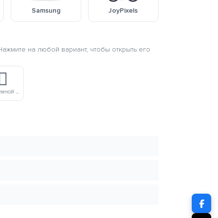
Samsung
JoyPixels
Нажмите на любой вариант, чтобы открыть его
♀️
Женщина С Темной Кожей На Велосипеде