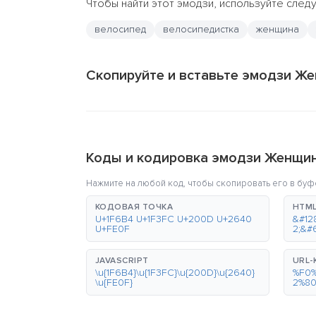
Чтобы найти этот эмодзи, используйте сле
велосипед
велосипедистка
женщина
Скопируйте и вставьте эмодзи Же
Коды и кодировка эмодзи Женщин
Нажмите на любой код, чтобы скопировать его в буф
КОДОВАЯ ТОЧКА
HTML
U+1F6B4 U+1F3FC U+200D U+2640
&#12
U+FE0F
2;&#
JAVASCRIPT
URL
\u{1F6B4}\u{1F3FC}\u{200D}\u{2640}
%F0
\u{FE0F}
2%8