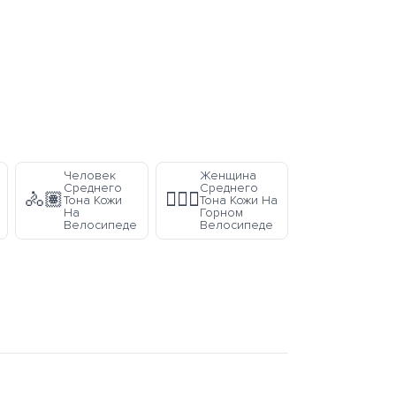
Человек
Женщина
Среднего
Среднего
🚴🏽
🚵🏽‍♀️
Тона Кожи
Тона Кожи На
На
Горном
Велосипеде
Велосипеде