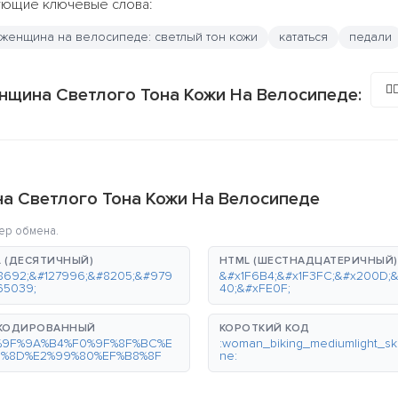
дующие ключевые слова:
женщина на велосипеде: светлый тон кожи
кататься
педали
🚴🏼
нщина Светлого Тона Кожи На Велосипеде:
а Светлого Тона Кожи На Велосипеде
ер обмена.
 (ДЕСЯТИЧНЫЙ)
HTML (ШЕСТНАДЦАТЕРИЧНЫЙ)
8692;&#127996;&#8205;&#979
&#x1F6B4;&#x1F3FC;&#x200D;
65039;
40;&#xFE0F;
-КОДИРОВАННЫЙ
КОРОТКИЙ КОД
%9F%9A%B4%F0%9F%8F%BC%E
:woman_biking_mediumlight_sk
0%8D%E2%99%80%EF%B8%8F
ne: