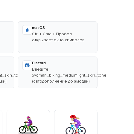
macOS
Ctrl + Cmd + Пробел
открывает окно символов
Discord
Введите
t_skin_tone:
:woman_biking_mediumlight_skin_tone:
зи)
(автодополнение до эмодзи)