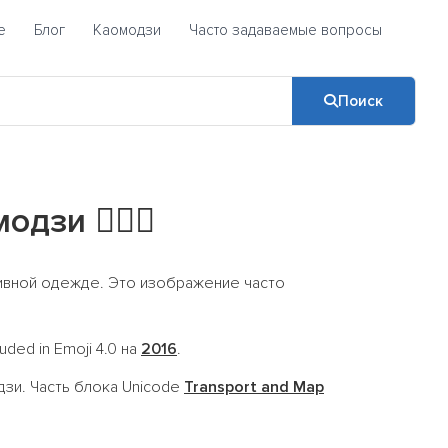
е
Блог
Каомодзи
Часто задаваемые вопросы
Поиск
Эмодзи
🚴🏼‍♀️
ивной одежде. Это изображение часто
luded in Emoji 4.0 на
2016
.
зи. Часть блока Unicode
Transport and Map