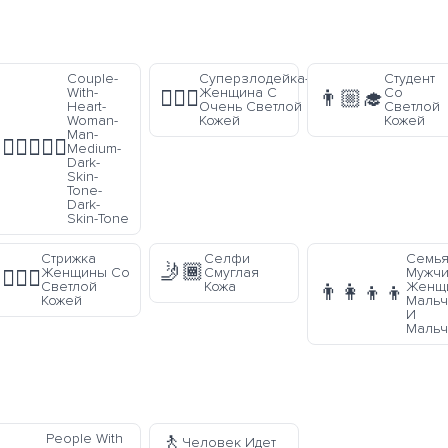
Couple-
Суперзлодейка-
Студент
With-
Женщина С
Со
🦹🏻‍♀️
👨🏼‍🎓
Heart-
Очень Светлой
Светлой
Woman-
Кожей
Кожей
Man-
👩🏾‍❤️‍👨🏿
Medium-
Dark-
Skin-
Tone-
Dark-
Skin-Tone
Стрижка
Селфи
Семья
🤳🏾
Женщины Со
Смуглая
Мужчи
💇🏼‍♀️
Светлой
Кожа
Женщ
👨‍👩‍👦‍👦
Кожей
Мальч
И
Мальч
🚶
People With
Человек Идет