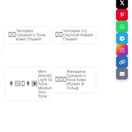
𝕏
Человек
Человек Со
🏊🏽
🏊🏾
Среднего Тона
Смуглой Кожей
Кожи Плывёт
Плывёт
Men
Женщина
Wrestling:
Среднего
🏌🏽‍♀️
Light Skin
Тона Кожи
👨🏻‍🫯‍👨🏽
Tone,
Играет В
Medium
Гольф
Skin
Tone