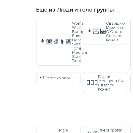
Ещё из
Люди и тело
группы
Women
Сварщик-
With
Мужчина
👨🏻‍🏭
Bunny
С Очень
Ears:
Светлой
Dark
Кожей
👩🏿‍🐰‍👩🏽
Skin
Tone,
Medium
Skin
Tone
🤏
Глухая
Жест «мало»
Женщина Со
🧏🏼‍♀️
Светлой
Кожей
Man-
Жест "рога"