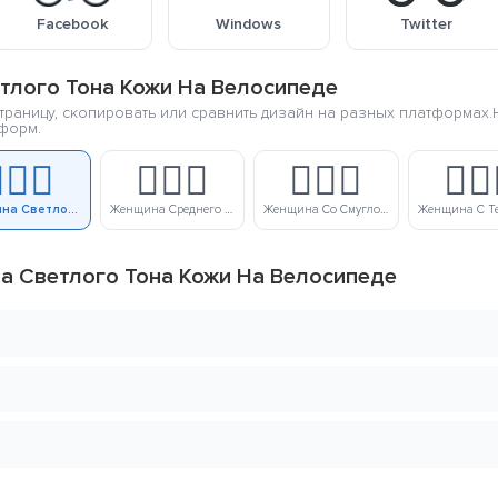
Facebook
Windows
Twitter
тлого Тона Кожи На Велосипеде
траницу, скопировать или сравнить дизайн на разных платформах.
тформ.
🏼‍♀️
🚴🏽‍♀️
🚴🏾‍♀️
🚴🏿‍
Женщина Светлого Тона Кожи На Велосипеде
Женщина Среднего Тона Кожи На Велосипеде
Женщина Со Смуглой Кожей На Велосипеде
а Светлого Тона Кожи На Велосипеде