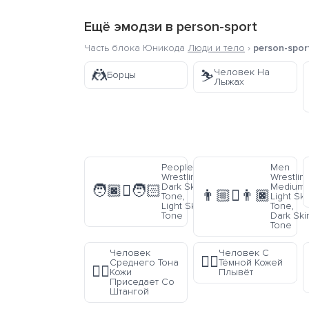
Ещё эмодзи в
person-sport
Часть блока Юникода
Люди и тело
›
person-spor
🤼
Человек На
⛷️
Борцы
Лыжах
People
Men
Wrestling:
Wrestling
Dark Skin
Medium-
🧑🏿‍🫯‍🧑🏻
👨🏼‍🫯‍👨🏿
Tone,
Light Ski
Light Skin
Tone,
Tone
Dark Ski
Tone
Человек
Человек С
🏊🏿
Среднего Тона
Тёмной Кожей
🏋🏽
Кожи
Плывёт
Приседает Со
Штангой