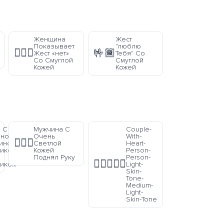
Женщина
Жест
Показывает
"люблю
🙅🏾‍♀️
🤟🏾
Жест «нет»
Тебя" Со
Со Смуглой
Смуглой
Кожей
Кожей
 С
Мужчина С
Couple-
ной,
Очень
With-
🙋🏻‍♂️
иной,
Светлой
Heart-
иком
Кожей
Person-
Поднял Руку
Person-
🧑🏻‍❤️‍🧑🏼
иком
Light-
Skin-
Tone-
Medium-
Light-
Skin-Tone