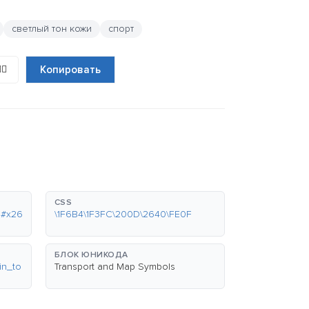
светлый тон кожи
спорт
‍♀️
Копировать
CSS
&#x26
\1F6B4\1F3FC\200D\2640\FE0F
БЛОК ЮНИКОДА
in_to
Transport and Map Symbols