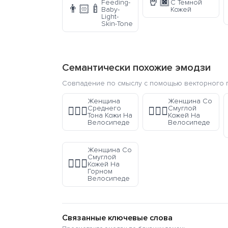
🤘🏿
Feeding-
С Темной
👨🏻‍🍼
Baby-
Кожей
Light-
Skin-Tone
Семантически похожие эмодзи
Совпадение по смыслу с помощью векторного п
Женщина
Женщина Со
Среднего
Смуглой
🚴🏽‍♀️
🚴🏾‍♀️
Тона Кожи На
Кожей На
Велосипеде
Велосипеде
Женщина Со
Смуглой
🚵🏾‍♀️
Кожей На
Горном
Велосипеде
Связанные ключевые слова