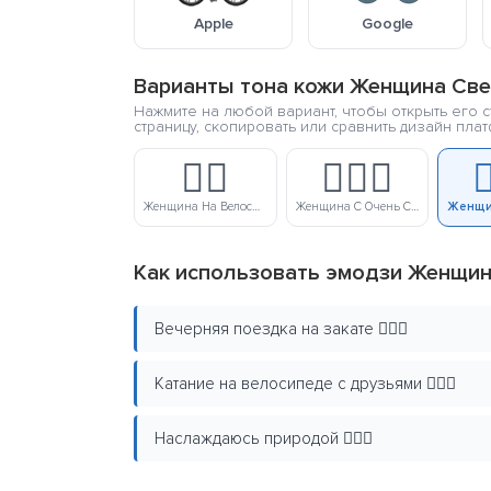
Apple
Google
Варианты тона кожи Женщина Све
Нажмите на любой вариант, чтобы открыть его с
страницу, скопировать или сравнить дизайн пла
🚴‍♀️
🚴🏻‍♀️

Женщина На Велосипеде
Женщина С Очень Светлой Кожей На Велосипеде
Как использовать эмодзи Женщин
Вечерняя поездка на закате 🚴🏼‍♀️
Катание на велосипеде с друзьями 🚴🏼‍♀️
Наслаждаюсь природой 🚴🏼‍♀️