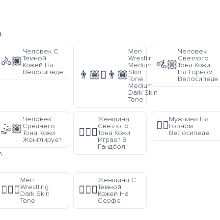
t
Человек С
Men
Человек
Темной
Wrestling:
Светлого
🚴🏿
🚵🏼
Кожей На
Medium
Тона Кожи
Велосипеде
Skin
На Горном
👨🏽‍🫯‍👨🏾
Tone,
Велосипеде
Medium-
Dark Skin
Tone
Человек
Женщина
Мужчина На
🚵‍♂️
:
Среднего
Светлого
Горном
🤹🏽
🤾🏼‍♀️
Тона Кожи
Тона Кожи
Велосипеде
n
Жонглирует
Играет В
Гандбол
n
Men
Женщина С
Wrestling:
Тёмной
🤼🏿‍♂️
🏄🏿‍♀️
Dark Skin
Кожей На
Tone
Серфе