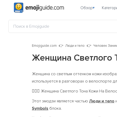
Обзор
Категор
▾
Emojiguide.com
Люди и тело
Человек Зани
Женщина Светлого 
Женщина со светлым оттенком кожи изобра
используется в разговорах о велоспорте дл
Женщина Светлого Тона Кожи На Велосипед
🚴🏼‍♀️
Этот эмодзи является частью
Люди и тело
и
Symbols
блока.