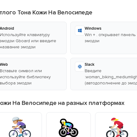
тлого Тона Кожи На Велосипеде
Android
Windows
Используйте клавиатуру
Win + . открывает панель
эмодзи Gboard или введите
эмодзи
название эмодзи
Web
Slack
Вставьте символ или
Введите
используйте библиотеку
:woman_biking_mediumligh
выбора эмодзи
(автодополнение до эмод
ожи На Велосипеде на разных платформах