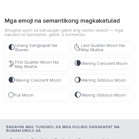
Mga emoji na semantikong magkakatulad
Itinugma ayon sa kahulugan gamit ang vector search — mga
katulad na damdamin, gamit, o konteksto.
Unang Sangkapat Na
Last Quarter Moon Na
🌓
🌜
Buwan
May Mukha
🌘
First Quarter Moon Na
🌛
Waning Crescent Moon
May Mukha
🌒
🌖
Waxing Crescent Moon
Waning Gibbous Moon
🌕
🌔
Full Moon
Waxing Gibbous Moon
BASAHIN ANG TUNGKOL SA MGA HULING SANGKAPAT NA
BUWAN EMOJI SA