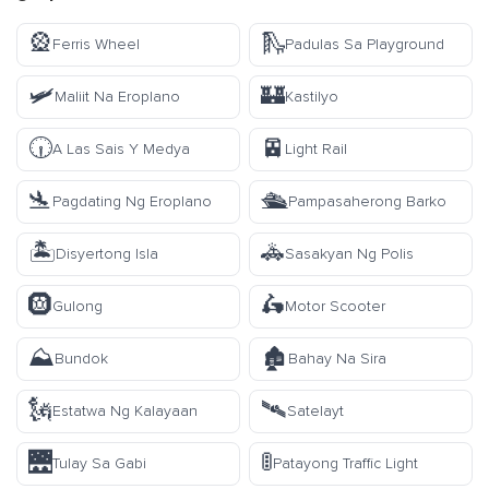
🎡
🛝
Ferris Wheel
Padulas Sa Playground
🛩️
🏰
Maliit Na Eroplano
Kastilyo
🕡
🚈
A Las Sais Y Medya
Light Rail
🛬
🛳️
Pagdating Ng Eroplano
Pampasaherong Barko
🏝️
🚓
Disyertong Isla
Sasakyan Ng Polis
🛞
🛵
Gulong
Motor Scooter
⛰️
🏚️
Bundok
Bahay Na Sira
🗽
🛰️
Estatwa Ng Kalayaan
Satelayt
🌉
🚦
Tulay Sa Gabi
Patayong Traffic Light