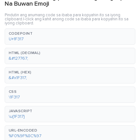
Na Buwan Emoji
Pindutin ang anumang code sa ibaba para kopyahin ito sa iyong
clipboard.I-click ang kahit anong code sa ibaba para kopyahin ito sa
iyong clipboard.
CODEPOINT
U+1F317
HTML (DECIMAL)
&#127767;
HTML (HEX)
&#x1F317;
CSS
\1F317
JAVASCRIPT
\u{1F317}
URL-ENCODED
%F0%9F%8C%97