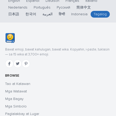
English
Español
Deutsch
Français
Italiano
Nederlands
Português
Русский
简体中文
日本語
한국어
العربية
हिन्दी
Indonesia
Tagalog
Bawat emoji, bawat kahulugan, bawat wika. Kopyahin, i-paste, tuklasin
— sa 15 wika at 3,700+ emoji.
BROWSE
Tao at Katawan
Mga Watawat
Mga Bagay
Mga Simbolo
Paglalakbay at Lugar