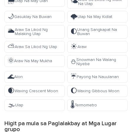
🌧️
🌤️
Ulap Na May Ulan
Na Ulap
🌙
🌩️
Gasuklay Na Buwan
Ulap Na May Kidlat
Araw Sa Likod Ng
Unang Sangkapat Na
🌥️
🌓
Malaking Ulap
Buwan
⛅
☀️
Araw Sa Likod Ng Ulap
Araw
🌞
Snowman Na Walang
⛄
Araw Na May Mukha
Niyebe
🌊
☔
Alon
Payong Na Nauulanan
🌒
🌔
Waxing Crescent Moon
Waxing Gibbous Moon
🌫️
🌡️
Ulap
Termometro
Higit pa mula sa
Paglalakbay at Mga Lugar
grupo