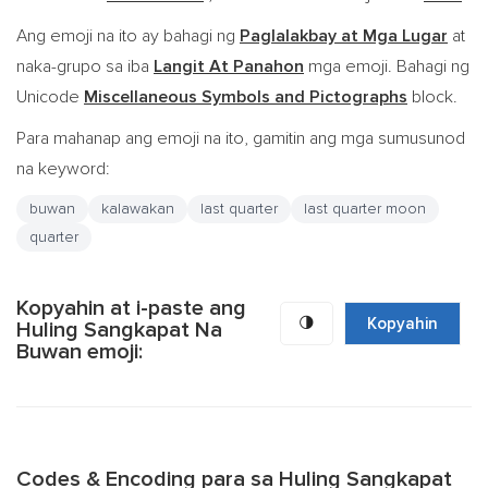
Ang emoji na ito ay bahagi ng
Paglalakbay at Mga Lugar
at
naka-grupo sa iba
Langit At Panahon
mga emoji. Bahagi ng
Unicode
Miscellaneous Symbols and Pictographs
block.
Para mahanap ang emoji na ito, gamitin ang mga sumusunod
na keyword:
buwan
kalawakan
last quarter
last quarter moon
quarter
Kopyahin at i-paste ang
🌗
Kopyahin
Huling Sangkapat Na
Buwan emoji:
Codes & Encoding para sa Huling Sangkapat