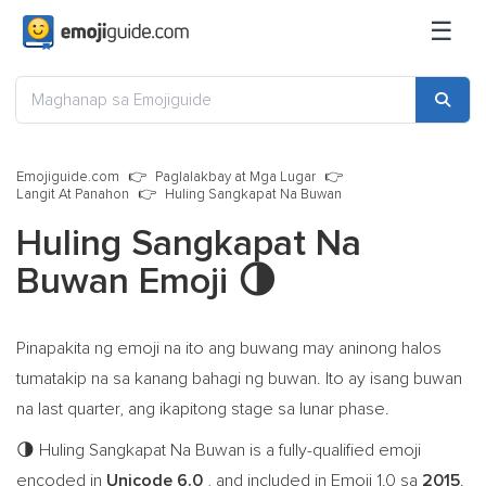
☰
Emojiguide.com
Paglalakbay at Mga Lugar
Langit At Panahon
Huling Sangkapat Na Buwan
Huling Sangkapat Na
Buwan Emoji
🌗
Pinapakita ng emoji na ito ang buwang may aninong halos
tumatakip na sa kanang bahagi ng buwan. Ito ay isang buwan
na last quarter, ang ikapitong stage sa lunar phase.
Huling Sangkapat Na Buwan is a fully-qualified emoji
🌗
encoded in
Unicode 6.0
, and included in Emoji 1.0 sa
2015
.