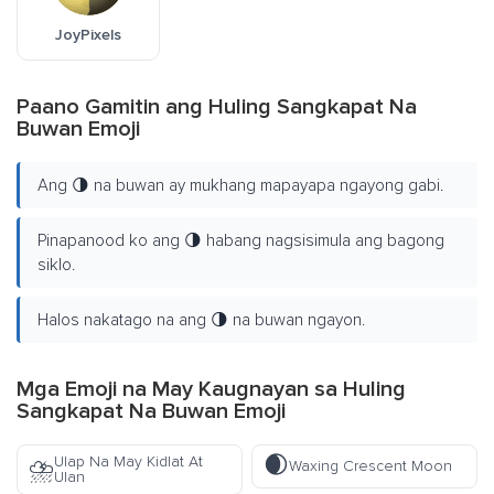
JoyPixels
Paano Gamitin ang Huling Sangkapat Na
Buwan Emoji
Ang 🌗 na buwan ay mukhang mapayapa ngayong gabi.
Pinapanood ko ang 🌗 habang nagsisimula ang bagong
siklo.
Halos nakatago na ang 🌗 na buwan ngayon.
Mga Emoji na May Kaugnayan sa Huling
Sangkapat Na Buwan Emoji
🌒
Ulap Na May Kidlat At
⛈️
Waxing Crescent Moon
Ulan