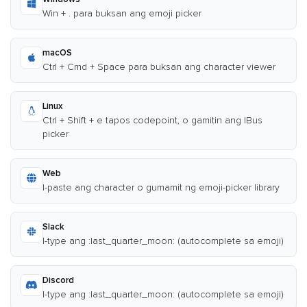
Win + . para buksan ang emoji picker
macOS
Ctrl + Cmd + Space para buksan ang character viewer
Linux
Ctrl + Shift + e tapos codepoint, o gamitin ang IBus
picker
Web
I-paste ang character o gumamit ng emoji-picker library
Slack
I-type ang :last_quarter_moon: (autocomplete sa emoji)
Discord
I-type ang :last_quarter_moon: (autocomplete sa emoji)