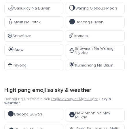
🌙
🌖
Gasuklay Na Buwan
Waning Gibbous Moon
💧
🌑
Maliit Na Patak
Bagong Buwan
❄️
☄️
Snowflake
Kometa
☀️
Snowman Na Walang
⛄
Araw
Niyebe
☂️
🌟
Payong
Kumikinang Na Bituin
Higit pang emoji sa
sky & weather
Bahagi ng Unicode block
Paglalakbay at Mga Lugar
›
sky &
weather
🌑
New Moon Na May
🌚
Bagong Buwan
Mukha
Araw Sa Likod Ng Maliit