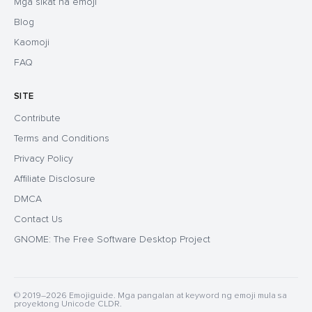
Mga sikat na emoji
Blog
Kaomoji
FAQ
SITE
Contribute
Terms and Conditions
Privacy Policy
Affiliate Disclosure
DMCA
Contact Us
GNOME: The Free Software Desktop Project
© 2019–2026 Emojiguide. Mga pangalan at keyword ng emoji mula sa
proyektong Unicode CLDR.