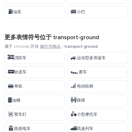
⛽
🚐
油泵
小巴
更多表情符号位于
transport-ground
属于 Unicode 区块
旅行与地点
›
transport-ground
🚒
🚙
消防车
运动型多用途车
🚃
🏎️
轨道车
赛车
🚝
🦼
单轨
电动轮椅
🛢️
🚧
油桶
路障
🚨
🛵
警车灯
小型摩托车
🚊
🚄
路面电车
高速列车