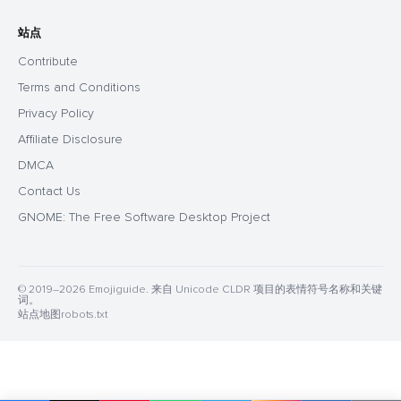
站点
Contribute
Terms and Conditions
Privacy Policy
Affiliate Disclosure
DMCA
Contact Us
GNOME: The Free Software Desktop Project
© 2019–2026 Emojiguide. 来自 Unicode CLDR 项目的表情符号名称和关键
词。
站点地图
robots.txt