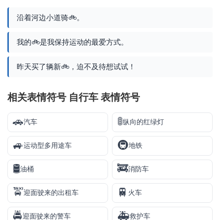
沿着河边小道骑🚲。
我的🚲是我保持运动的最爱方式。
昨天买了辆新🚲，迫不及待想试试！
相关表情符号 自行车 表情符号
🚗
🚦
汽车
纵向的红绿灯
🚙
🚇
运动型多用途车
地铁
🛢️
🚒
油桶
消防车
🚖
🚆
迎面驶来的出租车
火车
🚔
🚑
迎面驶来的警车
救护车