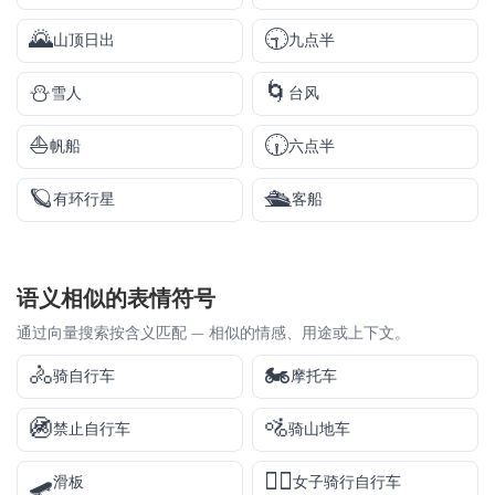
🌄
🕤
山顶日出
九点半
⛄
🌀
雪人
台风
⛵
🕡
帆船
六点半
🪐
🛳️
有环行星
客船
语义相似的表情符号
通过向量搜索按含义匹配 — 相似的情感、用途或上下文。
🚴
🏍️
骑自行车
摩托车
🚳
🚵
禁止自行车
骑山地车
🛹
🚴‍♀️
滑板
女子骑行自行车