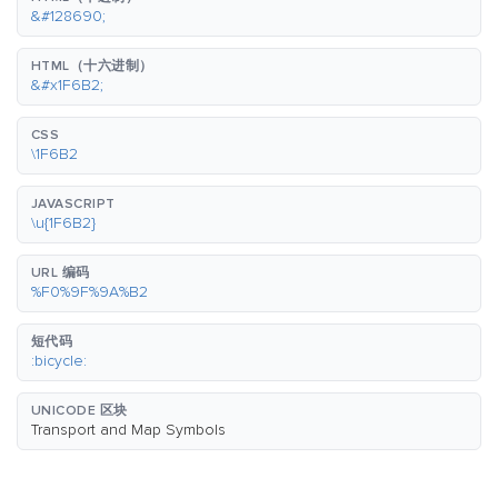
&#128690;
HTML（十六进制）
&#x1F6B2;
CSS
\1F6B2
JAVASCRIPT
\u{1F6B2}
URL 编码
%F0%9F%9A%B2
短代码
:bicycle:
UNICODE 区块
Transport and Map Symbols