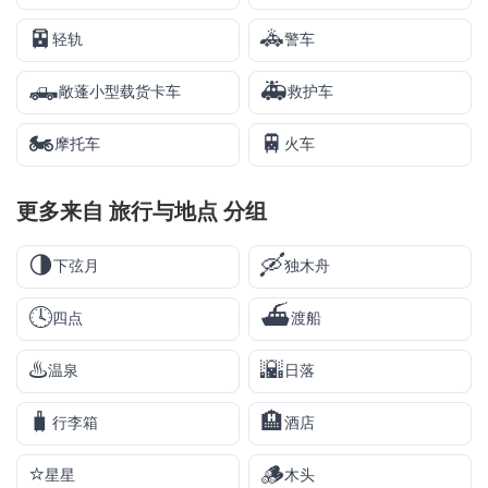
🚈
🚓
轻轨
警车
🛻
🚑
敞蓬小型载货卡车
救护车
🏍️
🚆
摩托车
火车
更多来自
旅行与地点
分组
🌗
🛶
下弦月
独木舟
🕓
⛴️
四点
渡船
♨️
🌇
温泉
日落
🧳
🏨
行李箱
酒店
⭐
🪵
星星
木头