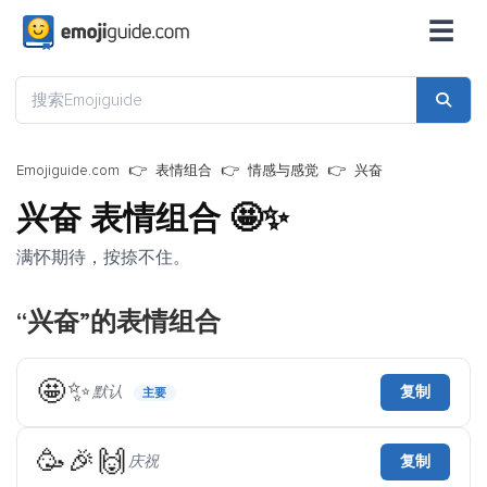
☰
Emojiguide.com
表情组合
情感与感觉
兴奋
兴奋 表情组合
🤩✨
满怀期待，按捺不住。
“兴奋”的表情组合
🤩✨
默认
复制
主要
🥳🎉🙌
庆祝
复制