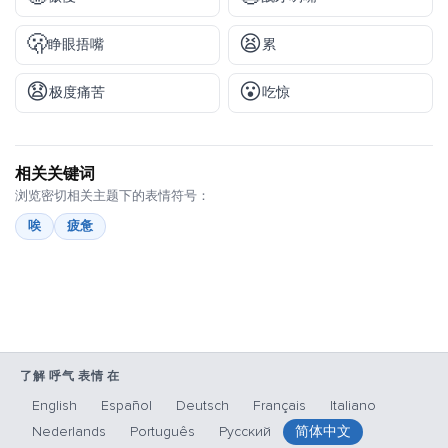
🫢
😫
睁眼捂嘴
累
😧
😮
极度痛苦
吃惊
相关关键词
浏览密切相关主题下的表情符号：
唉
疲惫
了解 呼气 表情 在
English
Español
Deutsch
Français
Italiano
Nederlands
Português
Русский
简体中文