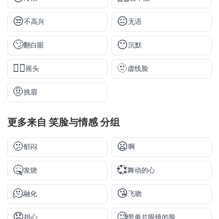
😒
😑
不高兴
无语
🙄
😶
翻白眼
沉默
🙂‍↔️
🫥
摇头
虚线脸
🤨
挑眉
更多来自
笑脸与情感
分组
🫤
😦
郁闷
啊
🤒
💞
发烧
舞动的心
🫠
😘
融化
飞吻
😟
🧐
担心
带单片眼镜的脸