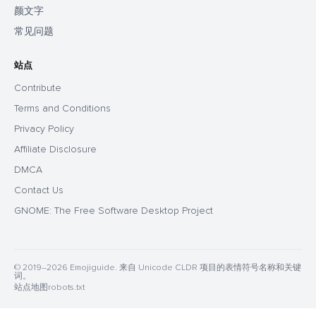
颜文字
常见问题
站点
Contribute
Terms and Conditions
Privacy Policy
Affiliate Disclosure
DMCA
Contact Us
GNOME: The Free Software Desktop Project
© 2019–2026 Emojiguide. 来自 Unicode CLDR 项目的表情符号名称和关键
词。
站点地图
robots.txt