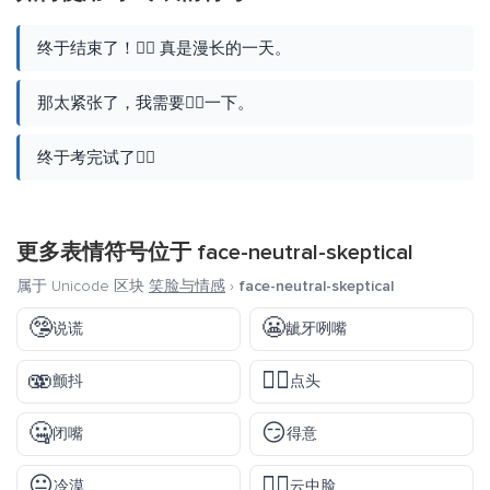
终于结束了！😮‍💨 真是漫长的一天。
那太紧张了，我需要😮‍💨一下。
终于考完试了😮‍💨
更多表情符号位于
face-neutral-skeptical
属于 Unicode 区块
笑脸与情感
›
face-neutral-skeptical
🤥
😬
说谎
龇牙咧嘴
🫨
🙂‍↕️
颤抖
点头
🤐
😏
闭嘴
得意
😐
😶‍🌫️
冷漠
云中脸