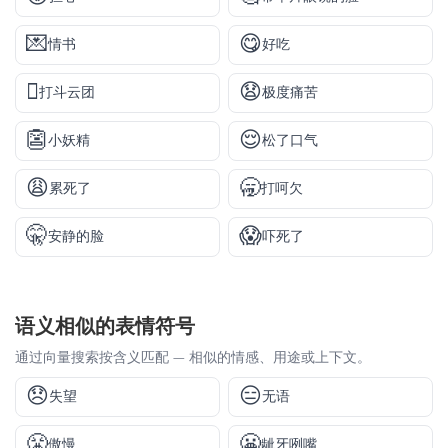
💌
😋
情书
好吃
🫯
😧
打斗云团
极度痛苦
👺
😌
小妖精
松了口气
😩
🥱
累死了
打呵欠
🤫
😱
安静的脸
吓死了
语义相似的表情符号
通过向量搜索按含义匹配 — 相似的情感、用途或上下文。
😞
😑
失望
无语
😤
😬
傲慢
龇牙咧嘴