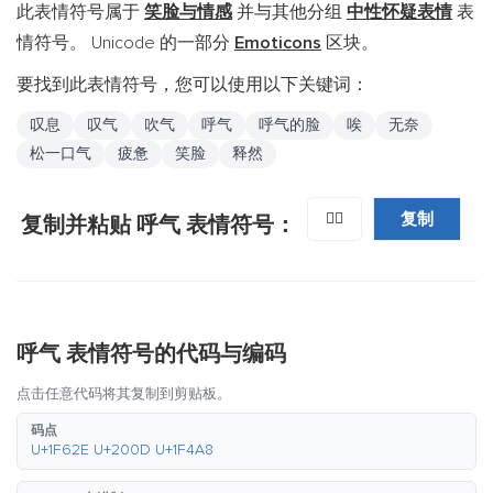
此表情符号属于
笑脸与情感
并与其他分组
中性怀疑表情
表
情符号。 Unicode 的一部分
Emoticons
区块。
要找到此表情符号，您可以使用以下关键词：
叹息
叹气
吹气
呼气
呼气的脸
唉
无奈
松一口气
疲惫
笑脸
释然
复制
😮‍💨
复制并粘贴 呼气 表情符号：
呼气 表情符号的代码与编码
点击任意代码将其复制到剪贴板。
码点
U+1F62E U+200D U+1F4A8