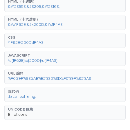
HTML（十进制）
&#128558;&#8205;&#128168;
HTML（十六进制）
&#x1F62E;&#x200D;&#x1F4A8;
CSS
\1F62E\200D\1F4A8
JAVASCRIPT
\u{1F62E}\u{200D}\u{1F4A8}
URL 编码
%F0%9F%98%AE%E2%80%8D%F0%9F%92%A8
短代码
:face_exhaling:
UNICODE 区块
Emoticons