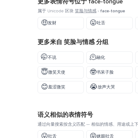
更多表情符号位于
face-tongue
属于 Unicode 区块
笑脸与情感
›
face-tongue
🤑
😛
发财
吐舌
更多来自
笑脸与情感
分组
🤭
🫠
不说
融化
😇
🤓
微笑天使
书呆子脸
😊
😭
羞涩微笑
放声大哭
语义相似的表情符号
通过向量搜索按含义匹配 — 相似的情感、用途或上
😛
😝
吐舌
眯眼吐舌