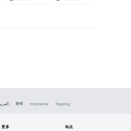
العربي
हिन्दी
Indonesia
Tagalog
更多
站点