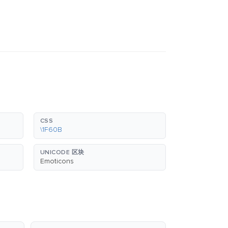
CSS
\1F60B
UNICODE 区块
Emoticons