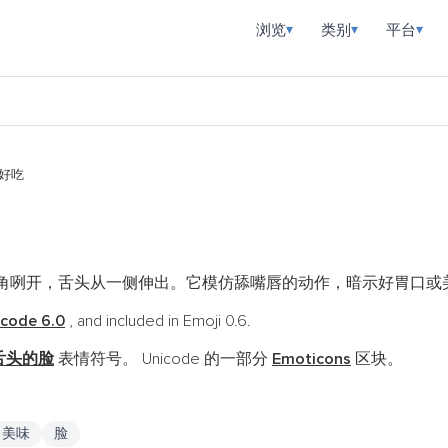
浏览
类别
平台
▾
▾
▾
好吃
角咧开，舌头从一侧伸出。它模仿舔嘴唇的动作，暗示好胃口或
icode 6.0
, and included in Emoji 0.6.
舌头的脸
表情符号。 Unicode 的一部分
Emoticons
区块。
美味
脸