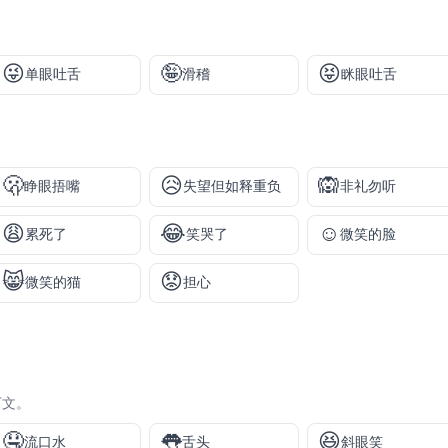
😜
🤪
😝
单眼吐舌
滑稽
眯眼吐舌
🫢
😥
🙉
睁眼捂嘴
失望但如释重负
非礼勿听
😩
😂
☺️
累死了
笑哭了
微笑的脸
😸
😟
微笑的猫
担心
下文。
🤤
👅
😆
流口水
舌头
斜眼笑