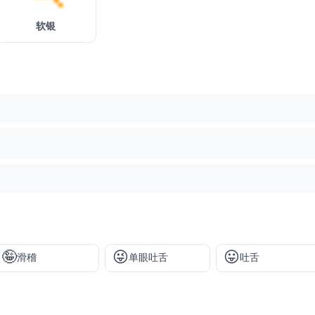
软银
🤪
😜
😛
滑稽
单眼吐舌
吐舌