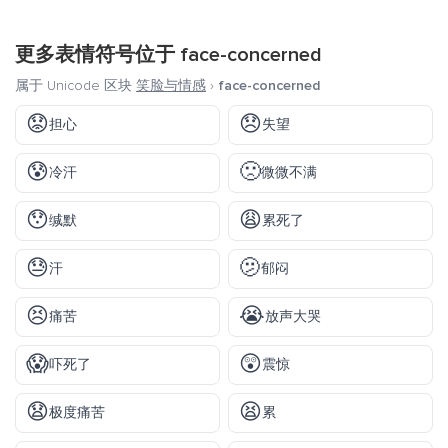
更多表情符号位于
face-concerned
属于 Unicode 区块
笑脸与情感
›
face-concerned
😟
😞
担心
失望
😰
🙁
冷汗
微微不满
😯
😩
缄默
累死了
😓
🫤
汗
郁闷
😣
😭
痛苦
放声大哭
😱
😲
吓死了
震惊
😧
😫
极度痛苦
累