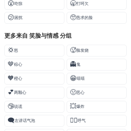
😮
🥱
吃惊
打呵欠
😕
🥺
困扰
恳求的脸
更多来自
笑脸与情感
分组
💢
🥵
怒
脸发烧
🤎
👻
棕心
鬼
🧡
😁
橙心
嘻嘻
💕
🤢
两颗心
恶心
🤥
💥
说谎
爆炸
🗨️
😮‍💨
左讲话气泡
呼气