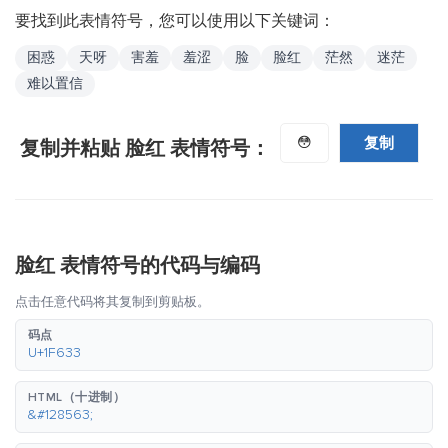
要找到此表情符号，您可以使用以下关键词：
困惑
天呀
害羞
羞涩
脸
脸红
茫然
迷茫
难以置信
复制
😳
复制并粘贴 脸红 表情符号：
脸红 表情符号的代码与编码
点击任意代码将其复制到剪贴板。
码点
U+1F633
HTML（十进制）
&#128563;