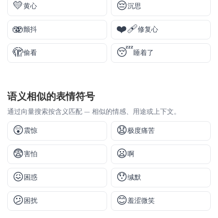
💛
😔
黄心
沉思
🫨
❤️‍🩹
颤抖
修复心
🫣
😴
偷看
睡着了
语义相似的表情符号
通过向量搜索按含义匹配 — 相似的情感、用途或上下文。
😲
😧
震惊
极度痛苦
😨
😦
害怕
啊
😖
😯
困惑
缄默
😕
😊
困扰
羞涩微笑