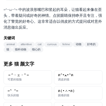
=^･ω･^= 中的波浪形嘴巴和竖起的耳朵，让猫看起来像在歪
头，带着疑问或好奇的神情。点状眼睛保持睁开且专注，强
化了警觉的好奇心。这非常适合以俏皮的方式提问或对意外
消息做出反应。
关键词
animal
attentive
cat
curious
feline
动物
好奇的
猫
猫科动物
细心的
更多 猫 颜文字
＝^・ェ・^＝
ฅ^•ﻌ•^ฅ
颜文字
颜文字
可爱的猫脸
调皮的猫
=^_^=
ฅ(•ㅅ•ฅ)
颜文字
颜文字
快乐的猫
困倦的猫