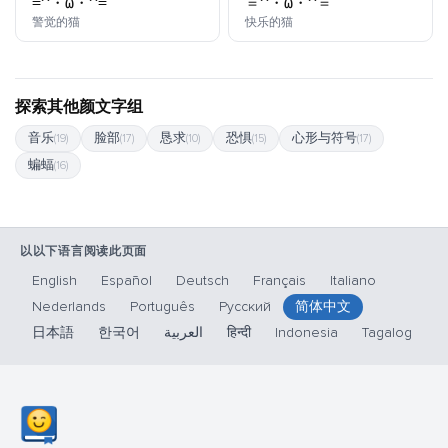
=^・ω・^=
＝^・ω・^＝
颜文字
颜文字
警觉的猫
快乐的猫
探索其他颜文字组
音乐
脸部
恳求
恐惧
心形与符号
(19)
(17)
(10)
(15)
(17)
蝙蝠
(16)
以以下语言阅读此页面
English
Español
Deutsch
Français
Italiano
Nederlands
Português
Русский
简体中文
日本語
한국어
العربية
हिन्दी
Indonesia
Tagalog