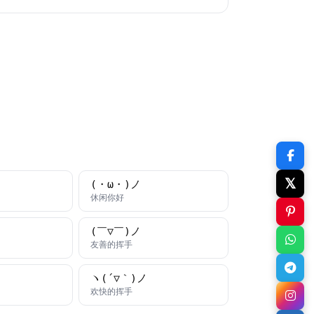
𝕏
(・ω・)ノ
字
颜文字
休闲你好
(￣▽￣)ノ
字
颜文字
友善的挥手
ヽ(´▽｀)ノ
字
颜文字
欢快的挥手