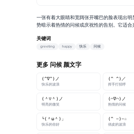
一张有着大眼睛和宽阔张开嘴巴的脸表现出明
势暗示着热情的问候或庆祝性的告别。它适合
关键词
greeting
happy
快乐
问候
更多 问候 颜文字
(^∇^)ノ
(^_^)／
颜文字
颜文
快乐的波浪
挥手打招呼
(＾▽＾)ノ
(⌒∇⌒)ノ
颜文字
颜文
明亮的微笑
热情的问候
└(＾ω＾)」
(^_−)−☆
颜文字
颜文
快乐的你好
俏皮的波浪