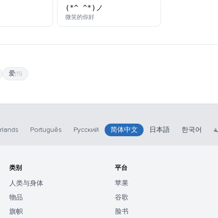
(*^_^*)ノ
字
颜文字
微笑的你好
爱
(15)
rlands
Português
Русский
简体中文
日本語
한국어
ة
类别
平台
人类与身体
苹果
物品
谷歌
旗帜
脸书