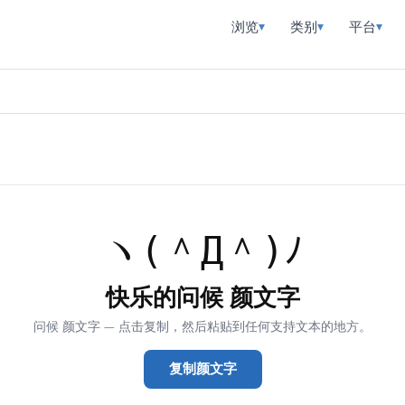
浏览
类别
平台
▾
▾
▾
ヽ(＾Д＾)ﾉ
快乐的问候 颜文字
问候 颜文字 — 点击复制，然后粘贴到任何支持文本的地方。
复制颜文字