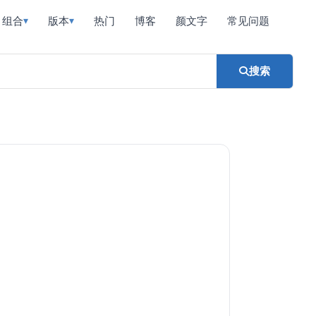
组合
版本
热门
博客
颜文字
常见问题
▾
▾
搜索