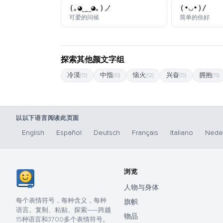
(｡◕‿‿◕｡)ノ
(•◡•)/
颜文字
颜文
可爱的问候
简单的你好
探索其他颜文字组
冷漠
中指
恼火
兴奋
拥抱
(13)
(10)
(12)
(13)
(15)
以以下语言阅读此页面
English
Español
Deutsch
Français
Italiano
Nede
浏览
人物与身体
每个表情符号，每种含义，每种
旗帜
语言。复制、粘贴、探索——跨越
物品
15种语言和3700多个表情符号。