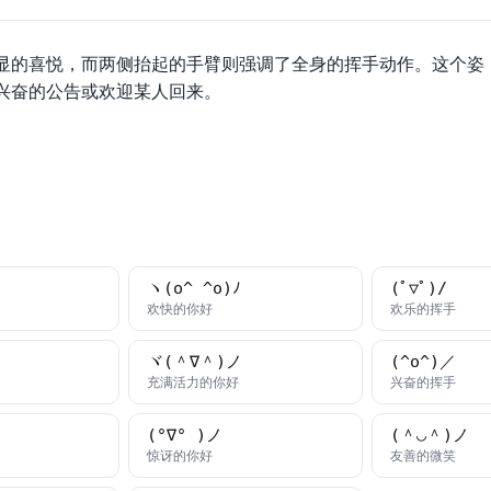
显的喜悦，而两侧抬起的手臂则强调了全身的挥手动作。这个姿
兴奋的公告或欢迎某人回来。
ヽ(o^ ^o)ﾉ
(ﾟ▽ﾟ)/
字
颜文字
颜文
欢快的你好
欢乐的挥手
ヾ(＾∇＾)ノ
(^o^)／
字
颜文字
颜文
充满活力的你好
兴奋的挥手
(°∇° )ノ
(＾◡＾)ノ
字
颜文字
颜文
惊讶的你好
友善的微笑