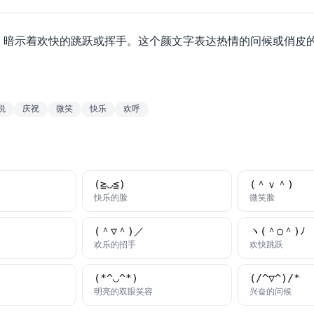
臂，暗示着欢快的跳跃或挥手。这个颜文字表达热情的问候或俏皮
悦
庆祝
微笑
快乐
欢呼
(≧◡≦)
(＾ｖ＾)
字
颜文字
颜文字
快乐的脸
微笑脸
(＾▽＾)／
ヽ(＾○＾)ﾉ
字
颜文字
颜文字
欢乐的招手
欢快跳跃
(*^◡^*)
(/^▽^)/*
字
颜文字
颜文
明亮的双眼笑容
兴奋的问候