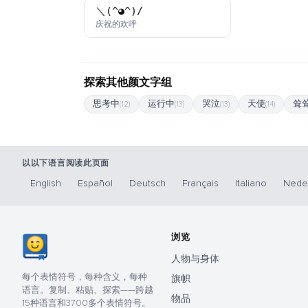
＼(^◕^)/
颜文字
庆祝的欢呼
探索其他颜文字组
思考中
运行中
哭泣
天使
耸
(12)
(13)
(13)
(14)
以以下语言阅读此页面
English
Español
Deutsch
Français
Italiano
Nede
浏览
人物与身体
每个表情符号，每种含义，每种
旗帜
语言。复制、粘贴、探索——跨越
物品
15种语言和3700多个表情符号。