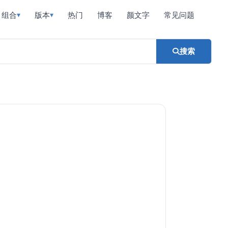
组合
版本
热门
博客
颜文字
常见问题
▾
▾
搜索