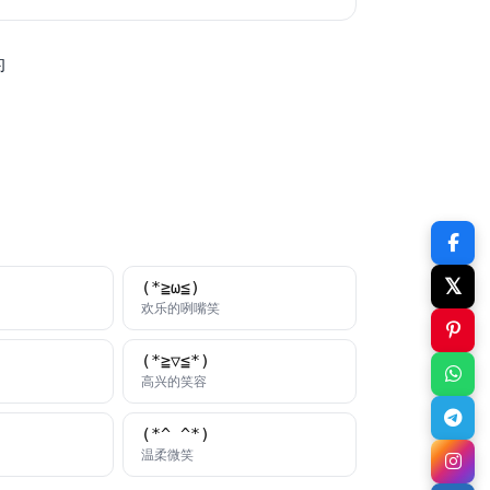
的
𝕏
(*≧ω≦)
颜文字
欢乐的咧嘴笑
(*≧▽≦*)
颜文字
高兴的笑容
(*^_^*)
字
颜文字
温柔微笑