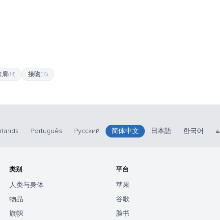
耸肩
接吻
(14)
(16)
rlands
Português
Русский
简体中文
日本語
한국어
ة
类别
平台
人类与身体
苹果
物品
谷歌
旗帜
脸书