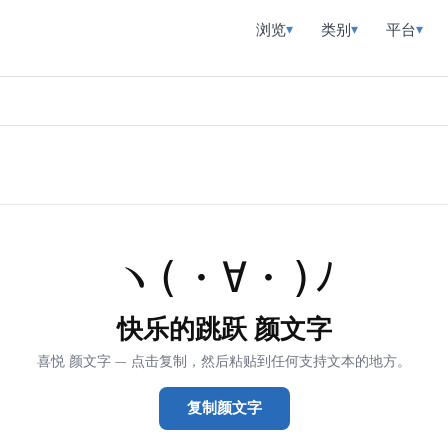
浏览
类别
平台
▾
▾
▾
ヽ(・∀・)ﾉ
快乐的跳跃 颜文字
喜悦 颜文字 — 点击复制，然后粘贴到任何支持文本的地方。
复制颜文字