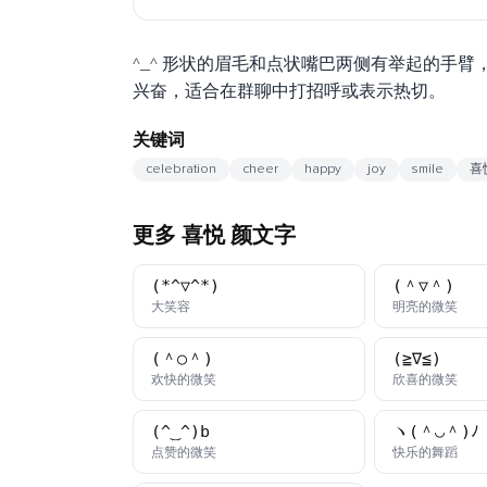
^_^ 形状的眉毛和点状嘴巴两侧有举起的手
兴奋，适合在群聊中打招呼或表示热切。
关键词
celebration
cheer
happy
joy
smile
喜
更多 喜悦 颜文字
(*^▽^*)
(＾▽＾)
颜文字
颜文
大笑容
明亮的微笑
(＾○＾)
(≧∇≦)
颜文字
颜文
欢快的微笑
欣喜的微笑
(^‿^)b
ヽ(＾◡＾)ﾉ
颜文字
颜文
点赞的微笑
快乐的舞蹈