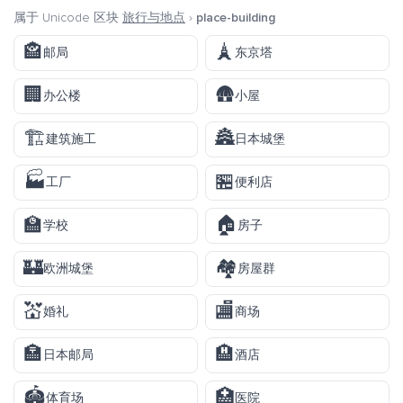
属于 Unicode 区块
旅行与地点
›
place-building
🏤
🗼
邮局
东京塔
🏢
🛖
办公楼
小屋
🏗️
🏯
建筑施工
日本城堡
🏭
🏪
工厂
便利店
🏫
🏠
学校
房子
🏰
🏘️
欧洲城堡
房屋群
💒
🏬
婚礼
商场
🏣
🏨
日本邮局
酒店
🏟️
🏥
体育场
医院