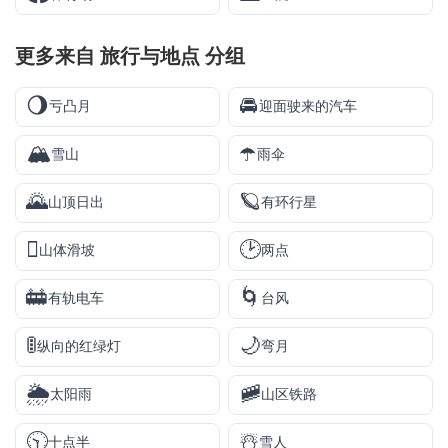
更多来自
旅行与地点
分组
🌖
🚘
亏凸月
迎面驶来的汽车
🏔️
☂️
雪山
雨伞
🌄
🪐
山顶日出
有环行星
🛘
🕑
山体滑坡
两点
🚋
🌀
有轨电车
台风
🚦
🌙
纵向的红绿灯
弯月
🌦️
🚞
太阳雨
山区铁路
🕥
☃️
十点半
雪人