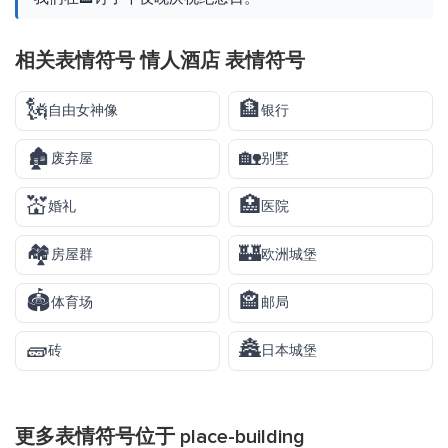
相关表情符号 情人酒店 表情符号
🗽
🏦
自由女神像
银行
🏚️
🏡
废弃屋
别墅
💒
🏥
婚礼
医院
🏘️
🏰
房屋群
欧洲城堡
🏟️
🏤
体育场
邮局
🧱
🏯
砖
日本城堡
更多表情符号位于
place-building