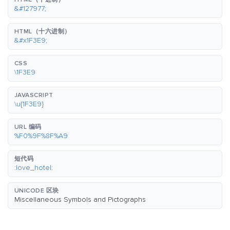
&#127977;
HTML（十六进制）
&#x1F3E9;
CSS
\1F3E9
JAVASCRIPT
\u{1F3E9}
URL 编码
%F0%9F%8F%A9
短代码
:love_hotel:
UNICODE 区块
Miscellaneous Symbols and Pictographs