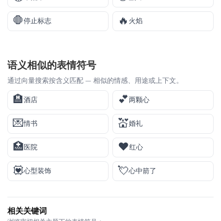
🛑
🔥
停止标志
火焰
语义相似的表情符号
通过向量搜索按含义匹配 — 相似的情感、用途或上下文。
🏨
💕
酒店
两颗心
💌
💒
情书
婚礼
🏥
❤️
医院
红心
💟
💘
心型装饰
心中箭了
相关关键词