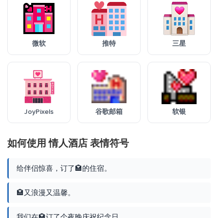
微软
推特
三星
JoyPixels
谷歌邮箱
软银
如何使用 情人酒店 表情符号
给伴侣惊喜，订了🏩的住宿。
🏩又浪漫又温馨。
我们在🏩订了个夜晚庆祝纪念日。