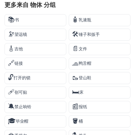
更多来自
物体
分组
📚
🧴
书
乳液瓶
🔭
🛠️
望远镜
锤子和扳手
🎸
📄
吉他
文件
🔗
🧢
链接
鸭舌帽
🔓
🥾
打开的锁
登山鞋
🩹
🛏️
创可贴
床
🔕
📰
禁止响铃
报纸
🎓
🪣
毕业帽
桶