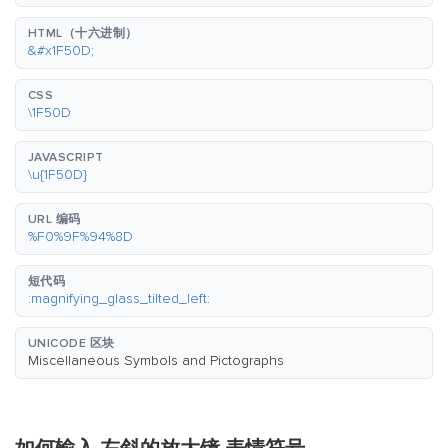
HTML（十六进制）
&#x1F50D;
CSS
\1F50D
JAVASCRIPT
\u{1F50D}
URL 编码
%F0%9F%94%8D
短代码
:magnifying_glass_tilted_left:
UNICODE 区块
Miscellaneous Symbols and Pictographs