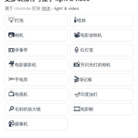
属于 Unicode 区块
物体
›
light & video
💡
🕯️
灯泡
蜡烛
📷
📽️
相机
电影放映机
📼
🏮
录像带
红灯笼
🎥
📸
电影摄影机
开闪光灯的相机
🔦
🎬
手电筒
场记板
📺
🪔
电视机
印度油灯
🔎
🎞️
右斜的放大镜
电影帧
📹
摄像机