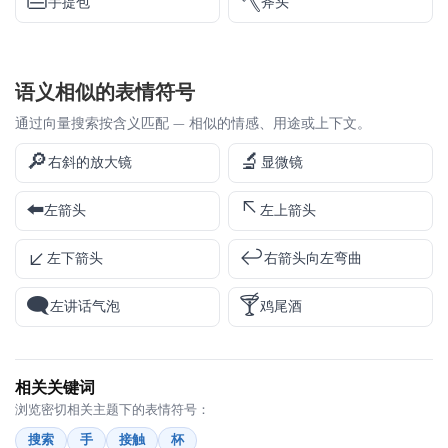
👜
🪓
手提包
斧头
语义相似的表情符号
通过向量搜索按含义匹配 — 相似的情感、用途或上下文。
🔎
🔬
右斜的放大镜
显微镜
⬅️
↖️
左箭头
左上箭头
↙️
↩️
左下箭头
右箭头向左弯曲
🗨️
🍸
左讲话气泡
鸡尾酒
相关关键词
浏览密切相关主题下的表情符号：
搜索
手
接触
杯