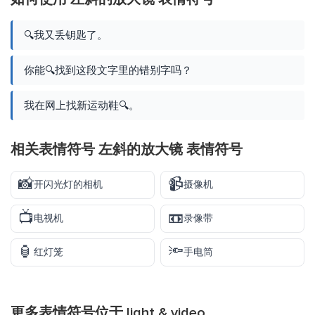
🔍我又丢钥匙了。
你能🔍找到这段文字里的错别字吗？
我在网上找新运动鞋🔍。
相关表情符号 左斜的放大镜 表情符号
📸
📹
开闪光灯的相机
摄像机
📺
📼
电视机
录像带
🏮
🔦
红灯笼
手电筒
更多表情符号位于
light & video