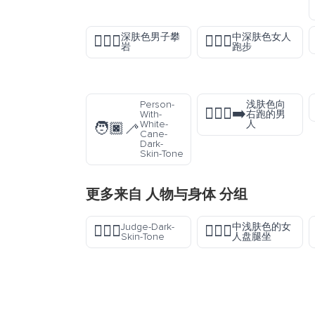
深肤色男子攀
中深肤色女人
🧗🏿‍♂️
🏃🏾‍♀️
岩
跑步
Person-
浅肤色向
🏃🏻‍♂️‍➡️
With-
右跑的男
White-
人
🧑🏿‍🦯
Cane-
Dark-
Skin-Tone
更多来自
人物与身体
分组
Judge-Dark-
中浅肤色的女
🧑🏿‍⚖️
🧘🏼‍♀️
Skin-Tone
人盘腿坐