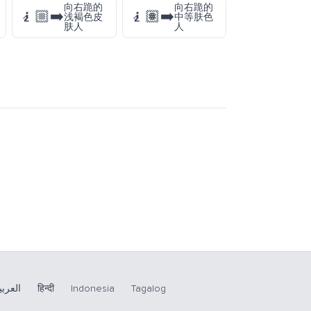
向右跪的
向右跪的
🧎🏼‍➡️
🧎🏽‍➡️
浅褐色皮
中等肤色
肤人
人
العربي
हिन्दी
Indonesia
Tagalog