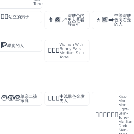
Tone
🧍‍♂️
深肤色的
中等深肤
站立的男子
👨🏿‍🦯
🚶🏾‍➡️
男人拿着
色向右走
导盲杆
的人
🧗
Women With
攀爬的人
Bunny Ears:
👯🏽‍♀️
Medium Skin
Tone
单亲二孩
中浅肤色金发
Kiss-
🧑‍🧒‍🧒
👱🏼‍♂️
家庭
男人
Man-
Man-
Light-
Skin-
👨🏻‍❤️‍💋‍👨🏾
Tone-
Medium
Dark-
Skin-