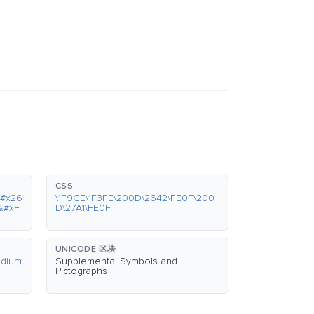
CSS
&#x26
\1F9CE\1F3FE\200D\2642\FE0F\200
&#xF
D\27A1\FE0F
UNICODE 区块
edium
Supplemental Symbols and
Pictographs