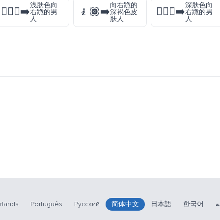
浅肤色向
向右跪的
深肤色向
🧎🏻‍♂️‍➡️
🧎🏾‍➡️
🧎🏿‍♂️‍➡️
右跪的男
深褐色皮
右跪的男
人
肤人
人
rlands
Português
Русский
简体中文
日本語
한국어
ة