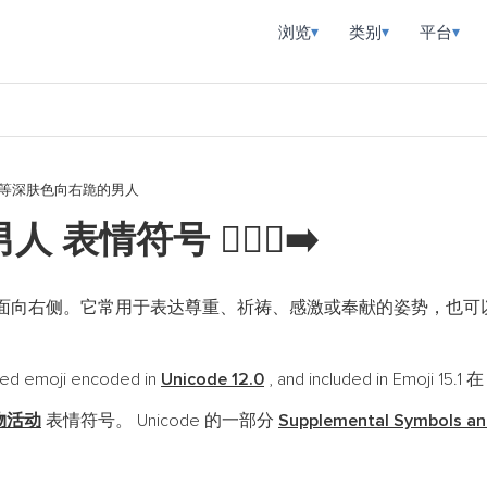
浏览
类别
平台
▾
▾
▾
等深肤色向右跪的男人
男人 表情符号
🧎🏾‍♂️‍➡️
面向右侧。它常用于表达尊重、祈祷、感激或奉献的姿势，也可
 emoji encoded in
Unicode 12.0
, and included in Emoji 15.1 
物活动
表情符号。 Unicode 的一部分
Supplemental Symbols an