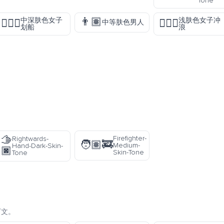
Tone
👨🏽
中深肤色女子
浅肤色女子冲
🚣🏾‍♀️
🏄🏻‍♀️
中等肤色男人
划船
浪
🫱
Firefighter-
Rightwards-
🧑🏽‍🚒
Medium-
Hand-Dark-Skin-
🏿
Skin-Tone
Tone
下文。