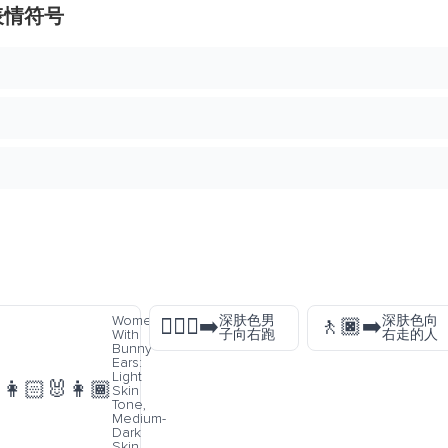
表情符号
Women
深肤色男
深肤色向
🏃🏿‍♂️‍➡️
🚶🏿‍➡️
With
子向右跑
右走的人
Bunny
Ears:
Light
👩🏻‍🐰‍👩🏾
Skin
Tone,
Medium-
Dark
Skin