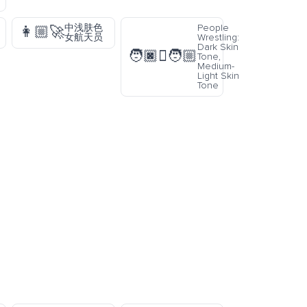
中浅肤色
People
👩🏼‍🚀
女航天员
Wrestling:
Dark Skin
🧑🏿‍🫯‍🧑🏼
Tone,
Medium-
Light Skin
Tone