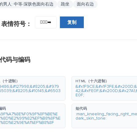
的男人: 中等-深肤色面向右边
跪坐
面向右边
复制
🧎🏾‍♂️‍➡️
 表情符号：
的代码与编码
L（十进制）
HTML（十六进制）
9486;&#127998;&#8205;&#979
&#x1F9CE;&#x1F3FE;&#x200D;
65039;&#8205;&#10145;&#6503
42;&#xFE0F;&#x200D;&#x27A1;
E0F;
 编码
短代码
%9F%A7%8E%F0%9F%8F%BE%E
:man_kneeling_facing_right_m
0%8D%E2%99%82%EF%B8%8F%E
dark_skin_tone:
0%8D%E2%9E%A1%EF%B8%8F