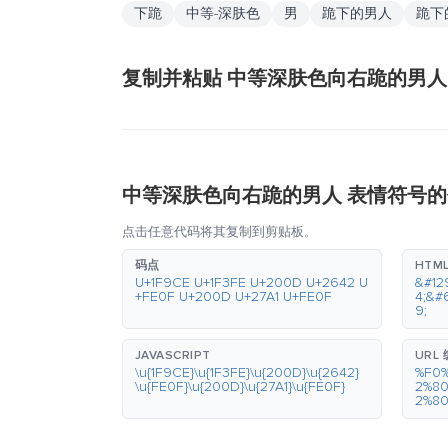
下跪
中等-深肤色
男
跪下的男人
跪下
复制并粘贴 中等深肤色向右跪的男人
中等深肤色向右跪的男人 表情符号
点击任意代码将其复制到剪贴板。
码点
HTM
U+1F9CE U+1F3FE U+200D U+2642 U
&#12
+FE0F U+200D U+27A1 U+FE0F
4;&#
9;
JAVASCRIPT
URL
\u{1F9CE}\u{1F3FE}\u{200D}\u{2642}
%F0
\u{FE0F}\u{200D}\u{27A1}\u{FE0F}
2%8
2%8