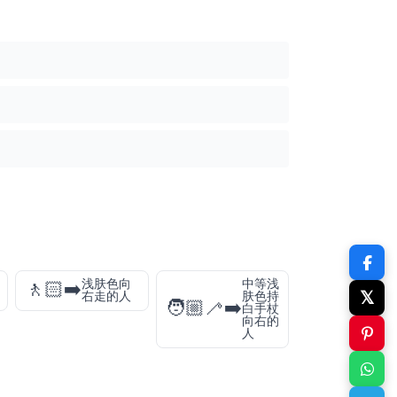
浅肤色向
中等浅
🚶🏻‍➡️
𝕏
右走的人
肤色持
🧑🏼‍🦯‍➡️
白手杖
向右的
人