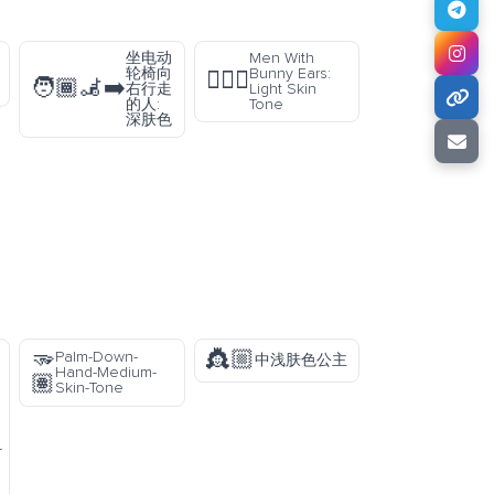
坐电动
Men With
轮椅向
Bunny Ears:
👯🏻‍♂️
🧑🏾‍🦼‍➡️
右行走
Light Skin
的人:
Tone
深肤色
🫳
👸🏼
Palm-Down-
中浅肤色公主
Hand-Medium-
🏽
Skin-Tone
-