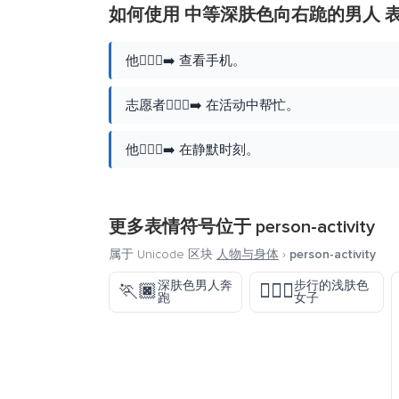
如何使用 中等深肤色向右跪的男人 
他🧎🏾‍♂️‍➡️ 查看手机。
志愿者🧎🏾‍♂️‍➡️ 在活动中帮忙。
他🧎🏾‍♂️‍➡️ 在静默时刻。
更多表情符号位于
person-activity
属于 Unicode 区块
人物与身体
›
person-activity
深肤色男人奔
步行的浅肤色
🏃🏿
🚶🏻‍♀️
跑
女子