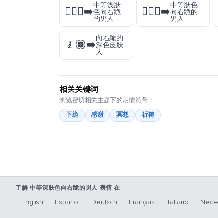
中等浅肤
中等肤色
🧎🏼‍♂️‍➡️
🧎🏽‍♂️‍➡️
色向右跪
向右跪的
的男人
男人
向右跪的
🧎🏿‍➡️
深色皮肤
人
相关关键词
浏览密切相关主题下的表情符号：
下跪
感谢
冥想
祈祷
了解 中等深肤色向右跪的男人 表情 在
English
Español
Deutsch
Français
Italiano
Nede