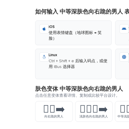
如何输入 中等深肤色向右跪的男人 
iOS
使用表情键盘（地球图标 → 笑
脸）
Linux
Ctrl + Shift + e 后输入码点，或使
用 IBus 选择器
肤色变体 中等深肤色向右跪的男人
点击任意变体查看详情、复制或比较平台设计。
🧎‍♂️‍➡️
🧎🏻‍♂️‍➡️
🧎
向右跪的男人
浅肤色向右跪的男人