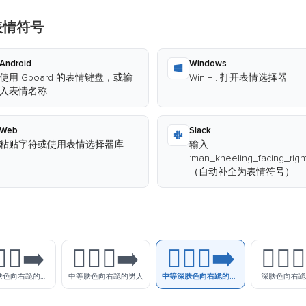
表情符号
Android
Windows
使用 Gboard 的表情键盘，或输
Win + . 打开表情选择器
入表情名称
Web
Slack
粘贴字符或使用表情选择器库
输入
:man_kneeling_facing_rig
（自动补全为表情符号）
‍♂️‍➡️
🧎🏽‍♂️‍➡️
🧎🏾‍♂️‍➡️
🧎🏿‍♂
中等浅肤色向右跪的男人
中等肤色向右跪的男人
中等深肤色向右跪的男人
深肤色向右