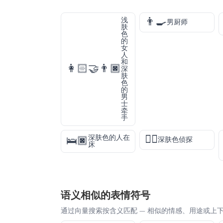
👨‍🍳
浅
男厨师
肤
色
的
女
人
和
👩🏻‍🤝‍👨🏿
深
肤
色
的
男
士
牵
手
🕵🏿
深肤色的人在
🛌🏿
深肤色侦探
床
语义相似的表情符号
通过向量搜索按含义匹配 — 相似的情感、用途或上