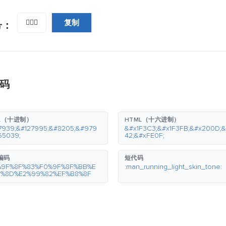
复制
🏃🏻‍♂️
号：
码
L（十进制）
HTML（十六进制）
7939;&#127995;&#8205;&#979
&#x1F3C3;&#x1F3FB;&#x200D;
65039;
42;&#xFE0F;
 编码
短代码
%9F%8F%83%F0%9F%8F%BB%E
:man_running_light_skin_tone:
0%8D%E2%99%82%EF%B8%8F