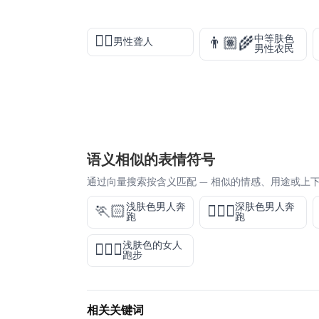
🧏‍♂️
中等肤色
👨🏽‍🌾
男性聋人
男性农民
语义相似的表情符号
通过向量搜索按含义匹配 — 相似的情感、用途或上
浅肤色男人奔
深肤色男人奔
🏃🏻
🏃🏿‍♂️
跑
跑
浅肤色的女人
🏃🏻‍♀️
跑步
相关关键词