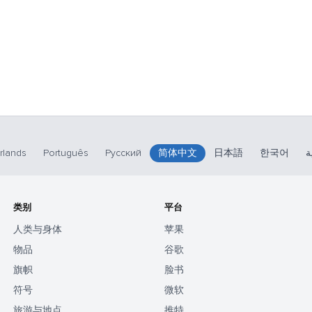
rlands
Português
Русский
简体中文
日本語
한국어
ة
类别
平台
人类与身体
苹果
物品
谷歌
旗帜
脸书
符号
微软
旅游与地点
推特