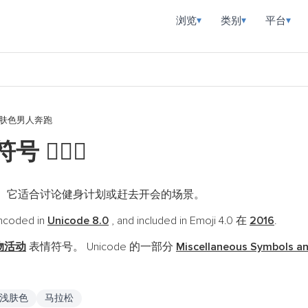
浏览
类别
平台
▾
▾
▾
肤色男人奔跑
情符号
🏃🏻‍♂️
。它适合讨论健身计划或赶去开会的场景。
ncoded in
Unicode 8.0
, and included in Emoji 4.0 在
2016
.
物活动
表情符号。 Unicode 的一部分
Miscellaneous Symbols a
浅肤色
马拉松