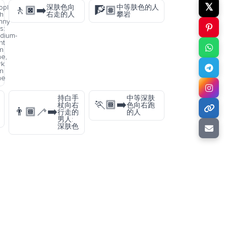
𝕏
ople
深肤色向
中等肤色的人
🚶🏿‍➡️
🧗🏽
th
右走的人
攀岩
nny
s:
dium-
ht
in
ne,
rk
in
ne
持白手
中等深肤
🏃🏾‍➡️
杖向右
色向右跑
👨🏾‍🦯‍➡️
行走的
的人
男人:
深肤色