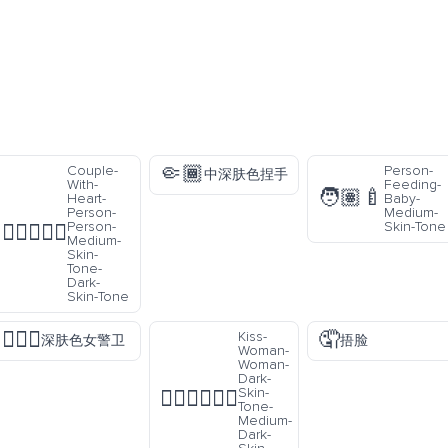
🤏🏾
Couple-
Person-
中深肤色捏手
With-
Feeding-
🧑🏽‍🍼
Heart-
Baby-
Person-
Medium-
Person-
Skin-Tone
🧑🏽‍❤️‍🧑🏿
Medium-
Skin-
Tone-
Dark-
Skin-Tone
💂🏿‍♀️
🤦
Kiss-
深肤色女警卫
捂脸
Woman-
Woman-
Dark-
Skin-
👩🏿‍❤️‍💋‍👩🏾
Tone-
Medium-
Dark-