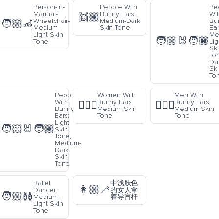
Person-In-
People With
Pe
Manual-
Bunny Ears:
Wi
👯🏾
Wheelchair-
Medium-Dark
Bu
🧑🏼‍🦽
Medium-
Skin Tone
Ear
Light-Skin-
Me
🧑🏼‍🐰‍🧑🏿
Tone
Lig
Sk
To
Da
Sk
To
People
Women With
Men With
With
Bunny Ears:
Bunny Ears:
👯🏽‍♀️
👯🏽‍♂️
Bunny
Medium Skin
Medium Skin
Ears:
Tone
Tone
Light
🧑🏻‍🐰‍🧑🏾
Skin
Tone,
Medium-
Dark
Skin
Tone
Ballet
中浅肤色
👩🏼‍🦯
Dancer:
的女人拿
🧑🏼‍🩰
Medium-
着导盲杆
Light Skin
Tone