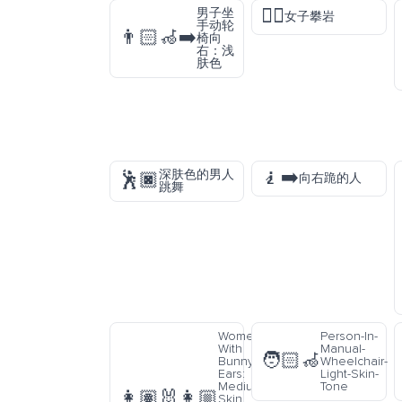
🧗‍♀️
男子坐
女子攀岩
手动轮
👨🏻‍🦽‍➡️
椅向
右：浅
肤色
🧎‍➡️
深肤色的男人
🕺🏿
向右跪的人
跳舞
Women
Person-In-
With
Manual-
🧑🏻‍🦽
Bunny
Wheelchair-
Ears:
Light-Skin-
Medium
Tone
👩🏽‍🐰‍👩🏼
Skin