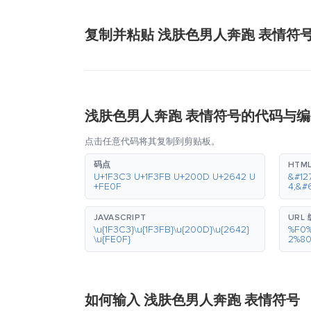
复制并粘贴 浅肤色男人奔跑 表情符
浅肤色男人奔跑 表情符号的代码与编
点击任意代码将其复制到剪贴板。
码点
HTM
U+1F3C3 U+1F3FB U+200D U+2642 U
&#12
+FE0F
4;&#
JAVASCRIPT
URL
\u{1F3C3}\u{1F3FB}\u{200D}\u{2642}
%F0
\u{FE0F}
2%8
如何输入 浅肤色男人奔跑 表情符号