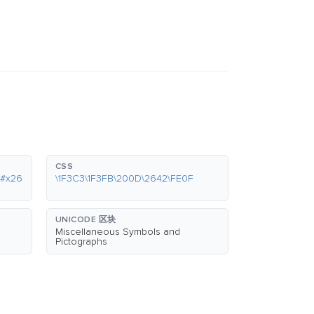
CSS
&#x26
\1F3C3\1F3FB\200D\2642\FE0F
UNICODE 区块
Miscellaneous Symbols and
Pictographs