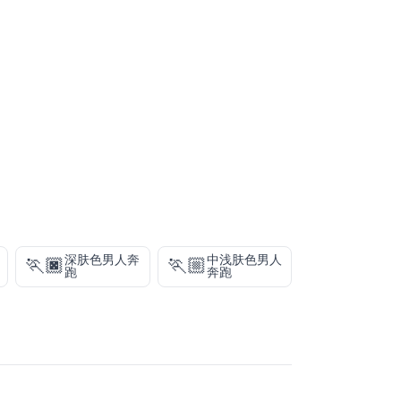
深肤色男人奔
中浅肤色男人
🏃🏿
🏃🏼
跑
奔跑