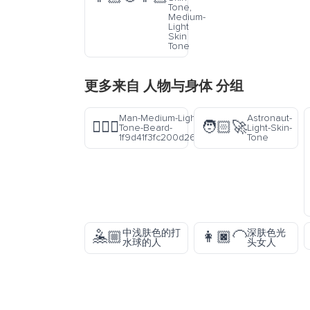
Tone,
Medium-
Light
Skin
Tone
更多来自
人物与身体
分组
Man-Medium-Light-Skin-
Astronaut-
🧔🏼‍♂️
🧑🏻‍🚀
Tone-Beard-
Light-Skin-
1f9d41f3fc200d2642fe0f
Tone
中浅肤色的打
深肤色光
🤽🏼
👩🏿‍🦲
水球的人
头女人