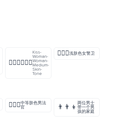
💂🏻‍♀️
Kiss-
浅肤色女警卫
Woman-
Woman-
👩🏽‍❤️‍💋‍👩🏽
Medium-
Skin-
Tone
中等肤色男法
两位男士
👨🏽‍⚖️
👨‍👨‍👦
官
带一个男
孩的家庭