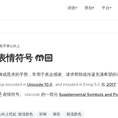
浏览
类别
平台
▾
▾
▾
双手掌心向上
 表情符号
🤲🏻
祷或恳求的手势，常用于表达感谢、请求帮助或传递充满希望的
ji encoded in
Unicode 10.0
, and included in Emoji 5.0 在
2017
.
手
表情符号。 Unicode 的一部分
Supplemental Symbols and Pi
心向上托起: 较浅肤色
祈祷
祷告
较浅肤色