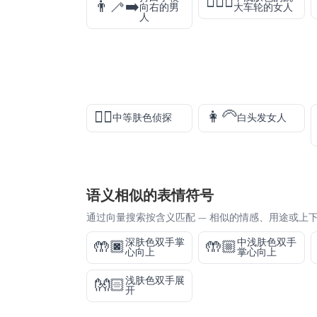
🤸🏼‍♀️
👨‍🦯‍➡️
向右的男
大车轮的女人
人
🕵🏽
👩‍🦳
中等肤色侦探
白头发女人
语义相似的表情符号
通过向量搜索按含义匹配 — 相似的情感、用途或上
深肤色双手掌
中浅肤色双手
🤲🏿
🤲🏼
心向上
掌心向上
浅肤色双手展
👐🏻
开