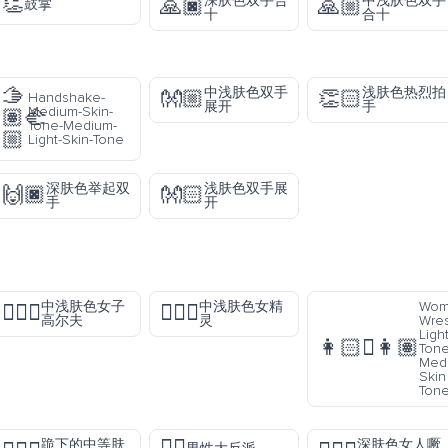
👏
深肤色双手合
中浅肤色双手
🙏🏿
🙏🏼
鼓掌
十
合十
🫱
中浅肤色双手
浅肤色热烈拍
👐🏼
👏🏻
Handshake-
展开
手
Medium-Skin-
🏽‍🫲
Tone-Medium-
🏼
Light-Skin-Tone
深肤色举起双
浅肤色双手展
🙌🏿
👐🏻
手
开
中浅肤色女子
中浅肤色女精
Wom
🏌🏼‍♀️
🧝🏼‍♀️
高尔夫
灵
Wres
Ligh
👩🏻‍🫯‍👩🏽
Tone
Med
Skin
Ton
跪下的中等肤
深肤色女人噘