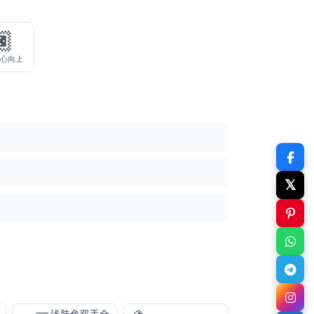
🏿
掌心向上
𝕏