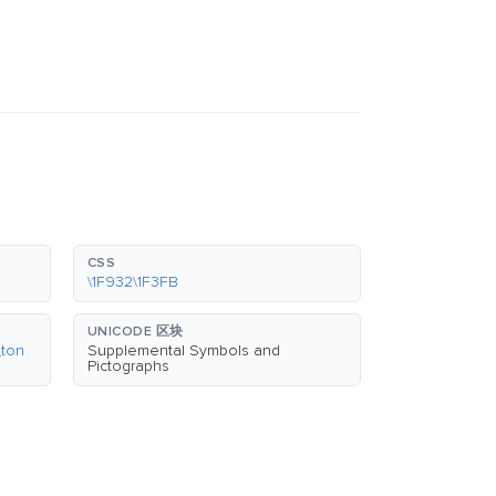
CSS
\1F932\1F3FB
UNICODE 区块
_ton
Supplemental Symbols and
Pictographs