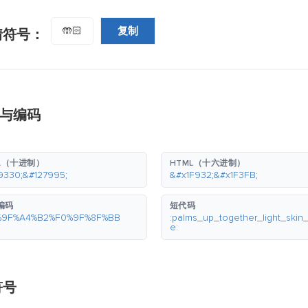
复制
🤲🏻
情符号：
码与编码
L（十进制）
HTML（十六进制）
9330;&#127995;
&#x1F932;&#x1F3FB;
 编码
短代码
%9F%A4%B2%F0%9F%8F%BB
:palms_up_together_light_skin
e:
符号