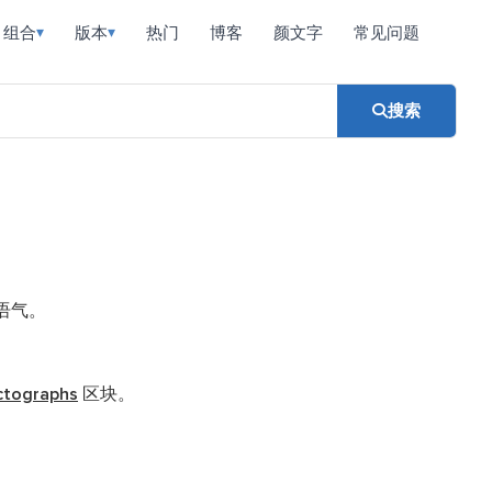
组合
版本
热门
博客
颜文字
常见问题
▾
▾
搜索
语气。
ctographs
区块。