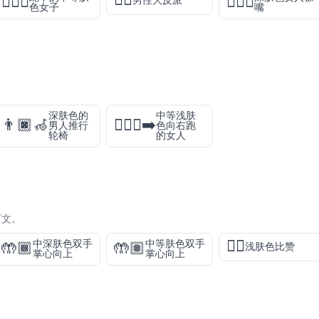
🦹‍♂️
🧎🏽‍♀️
🙎🏿‍♀️
男性大反派
色女子
嘴
深肤色的
中等浅肤
👨🏿‍🦽
🏃🏼‍♀️‍➡️
男人推行
色向右跑
轮椅
的女人
下文。
👍🏻
中深肤色双手
中等肤色双手
🤲🏾
🤲🏽
浅肤色比赞
掌心向上
掌心向上