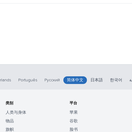
rlands
Português
Русский
简体中文
日本語
한국어
ة
类别
平台
人类与身体
苹果
物品
谷歌
旗帜
脸书