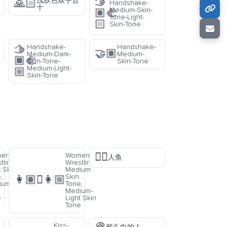
🫱
浅肤色双手合
🙏🏻
Handshake-
十
Medium-Skin-
🏽‍🫲
Tone-Light-
🏻
Skin-Tone
Handshake-
Handshake-
🫱
🤝🏽
Medium-Dark-
Medium-
🏾‍🫲
Skin-Tone-
Skin-Tone
Medium-Light-
🏼
Skin-Tone
🧜‍♂️
en
Women
人鱼
tling:
Wrestling:
t Skin
Medium
,
Skin
👩🏽‍🫯‍👩🏼
ium
Tone,
Medium-
e
Light Skin
Tone
Kiss-