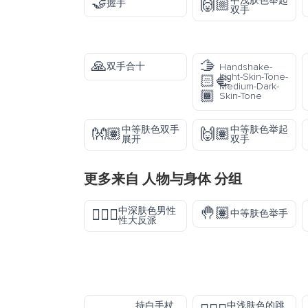
🤝
中浅肤色举起
🙌🏼
握手
双手
🙏
🫱
双手合十
Handshake-
Light-Skin-Tone-
🏻‍🫲
Medium-Dark-
🏾
Skin-Tone
中等肤色双手
中等肤色举起
👐🏽
🙌🏽
展开
双手
更多来自
人物与身体
分组
🤚🏽
中深肤色男性
🦹🏾‍♂️
中等肤色举手
性大反派
持白手杖
中浅肤色的跳