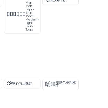
👳
戴头巾的人
Man-
Man-
Light-
Skin-
👨🏻‍❤️‍💋‍👨🏼
Tone-
Medium-
Light-
Skin-
Tone
🤲
浅肤色举起双
🙌🏻
掌心向上托起
手