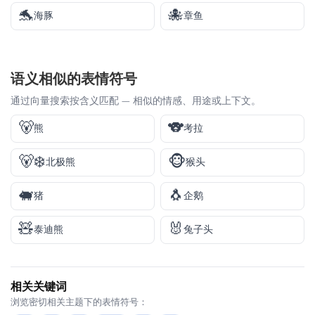
🐬
🐙
海豚
章鱼
语义相似的表情符号
通过向量搜索按含义匹配 — 相似的情感、用途或上下文。
🐻
🐨
熊
考拉
🐻‍❄️
🐵
北极熊
猴头
🐖
🐧
猪
企鹅
🧸
🐰
泰迪熊
兔子头
相关关键词
浏览密切相关主题下的表情符号：