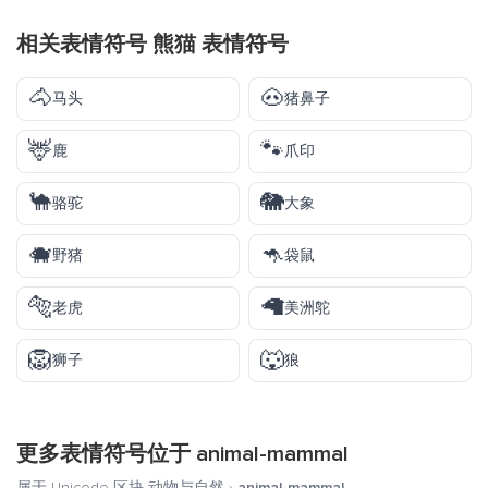
相关表情符号 熊猫 表情符号
🐴
🐽
马头
猪鼻子
🦌
🐾
鹿
爪印
🐪
🐘
骆驼
大象
🐗
🦘
野猪
袋鼠
🐅
🦙
老虎
美洲鸵
🦁
🐺
狮子
狼
更多表情符号位于
animal-mammal
属于 Unicode 区块
动物与自然
›
animal-mammal