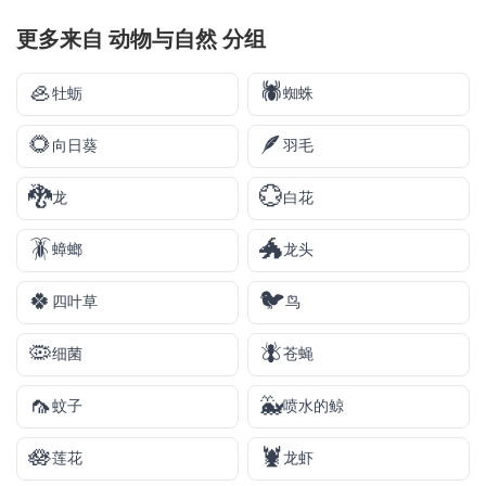
更多来自
动物与自然
分组
🦪
🕷️
牡蛎
蜘蛛
🌻
🪶
向日葵
羽毛
🐉
💮
龙
白花
🪳
🐲
蟑螂
龙头
🍀
🐦
四叶草
鸟
🦠
🪰
细菌
苍蝇
🦟
🐳
蚊子
喷水的鲸
🪷
🦞
莲花
龙虾