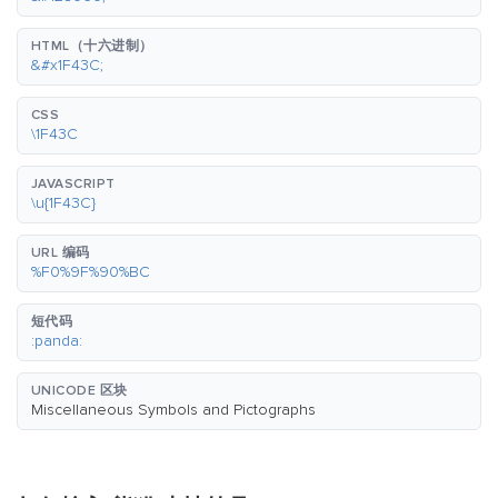
HTML（十六进制）
&#x1F43C;
CSS
\1F43C
JAVASCRIPT
\u{1F43C}
URL 编码
%F0%9F%90%BC
短代码
:panda:
UNICODE 区块
Miscellaneous Symbols and Pictographs