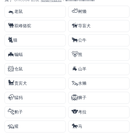
🐁
🦥
老鼠
树懒
🐫
🦮
双峰骆驼
导盲犬
🐈
🐂
猫
公牛
🦇
🐻
蝙蝠
熊
🐹
🐐
仓鼠
山羊
🐩
🦦
贵宾犬
水獭
🦣
🦁
猛犸
狮子
🐆
🐨
豹子
考拉
🦡
🐎
獾
马