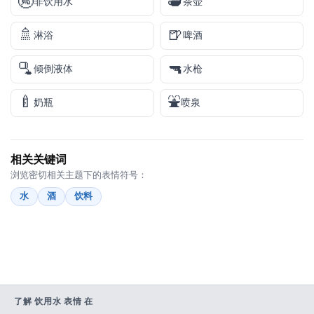
🚱
🫖
非饮用水
茶壶
🚿
🍺
淋浴
啤酒
🫗
🔫
倾倒液体
水枪
🍼
⛲
奶瓶
喷泉
相关关键词
浏览密切相关主题下的表情符号：
水
酒
饮料
了解 饮用水 表情 在