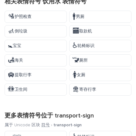
相关表情符号 饮用水 表情符号
🛂
🚹
护照检查
男厕
🚮
🏧
倒垃圾
取款机
🚼
♿
宝宝
轮椅标识
🛃
🚾
海关
厕所
🛄
🚺
提取行李
女厕
🚻
🛅
卫生间
寄存行李
更多表情符号位于
transport-sign
属于 Unicode 区块
符号
›
transport-sign