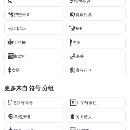
🚼
♿
宝宝
轮椅标识
🛂
🛄
护照检查
提取行李
🚮
🚾
倒垃圾
厕所
🚻
🚹
卫生间
男厕
🏧
🛃
取款机
海关
🚺
🛅
女厕
寄存行李
更多来自
符号
分组
⁉️
#️⃣
感叹号问号
井字号按钮
🔘
⬆️
单选按钮
向上箭头