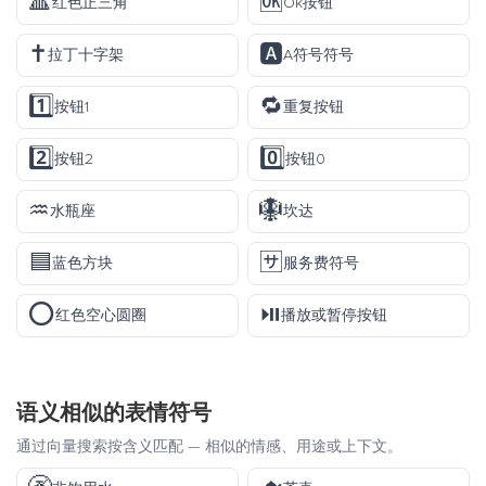
🔺
🆗
红色正三角
Ok按钮
✝️
🅰️
拉丁十字架
A符号符号
1️⃣
🔁
按钮1
重复按钮
2️⃣
0️⃣
按钮2
按钮0
♒
🪯
水瓶座
坎达
🟦
🈂️
蓝色方块
服务费符号
⭕
⏯️
红色空心圆圈
播放或暂停按钮
语义相似的表情符号
通过向量搜索按含义匹配 — 相似的情感、用途或上下文。