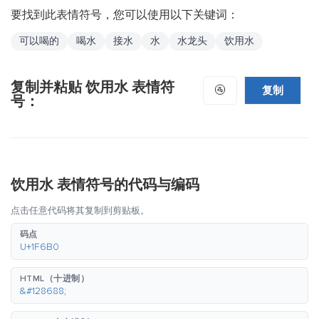
要找到此表情符号，您可以使用以下关键词：
可以喝的
喝水
接水
水
水龙头
饮用水
复制并粘贴 饮用水 表情符
复制
🚰
号：
饮用水 表情符号的代码与编码
点击任意代码将其复制到剪贴板。
码点
U+1F6B0
HTML（十进制）
&#128688;