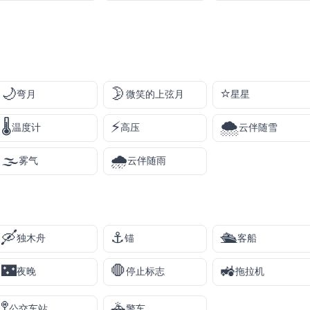
🌙
🌛
⭐
弯月
微笑的上弦月
星星
🌡️
⚡
🌨️
温度计
高压
云伴随雪
🌫️
🌧️
雾气
云伴随雨
🛶
⚓
🛳️
独木舟
锚
客船
🌃
🛑
🚜
夜晚
停止标志
拖拉机
🚏
🚓
公交车站
警车