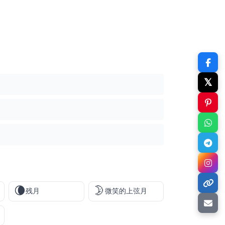
𝕏
🌘
🌛
残月
微笑的上弦月