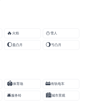
🔥
⛄
火焰
雪人
🌔
🌖
盈凸月
亏凸月
🏟️
🚋
体育场
有轨电车
🛎️
🏙️
服务铃
城市景观