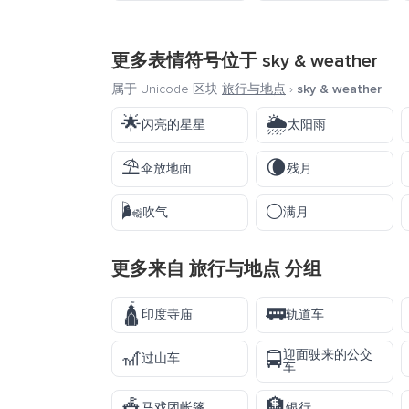
更多表情符号位于
sky & weather
属于 Unicode 区块
旅行与地点
›
sky & weather
🌟
🌦️
闪亮的星星
太阳雨
⛱️
🌘
伞放地面
残月
🌬️
🌕
吹气
满月
更多来自
旅行与地点
分组
🛕
🚃
印度寺庙
轨道车
🎢
迎面驶来的公交
🚍
过山车
车
🎪
🏦
马戏团帐篷
银行