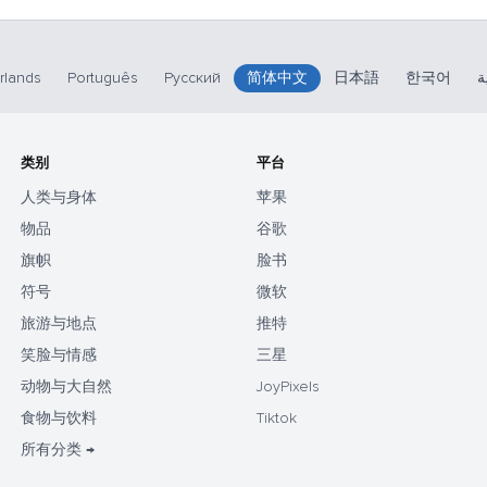
rlands
Português
Русский
简体中文
日本語
한국어
ة
类别
平台
人类与身体
苹果
物品
谷歌
旗帜
脸书
符号
微软
旅游与地点
推特
笑脸与情感
三星
动物与大自然
JoyPixels
食物与饮料
Tiktok
所有分类 →