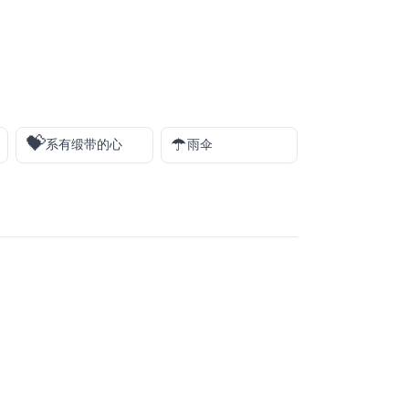
💝
☂️
系有缎带的心
雨伞