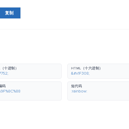
复制
L（十进制）
HTML（十六进制）
7752;
&#x1F308;
 编码
短代码
%9F%8C%88
:rainbow: