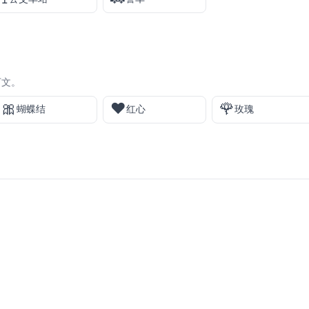
下文。
🎀
❤️
🌹
蝴蝶结
红心
玫瑰