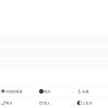
🌟
🌑
💧
闪亮的星星
朔月
水滴
🌙
☃️
🌓
弯月
雪人
上弦月