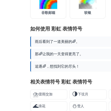
谷歌邮箱
软银
如何使用 彩虹 表情符号
雨后看到了一道美丽的🌈。
那🌈让我的一天变得更亮了。
追逐🌈，想找到它的尽头！
相关表情符号 彩虹 表情符号
⛈️
🌗
雷雨交加
下弦月
🌊
⛄
浪花
雪人