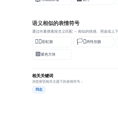
语义相似的表情符号
通过向量搜索按含义匹配 — 相似的情感、用途或上
🏳️‍🌈
🏳️‍⚧️
彩虹旗
跨性别旗
🟪
紫色方块
相关关键词
浏览密切相关主题下的表情符号：
同志