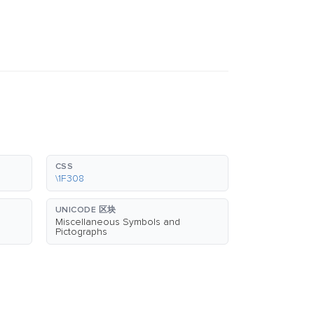
CSS
\1F308
UNICODE 区块
Miscellaneous Symbols and
Pictographs