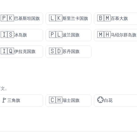
🇵🇰
🇱🇰
🇧🇲
巴基斯坦国旗
斯里兰卡国旗
百慕大旗
🇮🇸
🇵🇱
🇲🇭
冰岛旗
波兰国旗
马绍尔群岛旗
🇮🇶
🇸🇩
伊拉克国旗
苏丹国旗
下文。
🚩
🇨🇭
💮
三角旗
瑞士国旗
白花