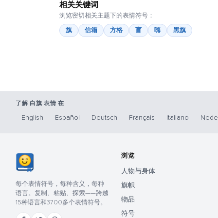
相关关键词
浏览密切相关主题下的表情符号：
旗
信箱
方格
盲
嗨
黑旗
了解 白旗 表情 在
English
Español
Deutsch
Français
Italiano
Nede
浏览
人物与身体
每个表情符号，每种含义，每种
旗帜
语言。复制、粘贴、探索——跨越
物品
15种语言和3700多个表情符号。
符号