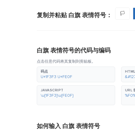
🏳️
复制并粘贴 白旗 表情符号：
白旗 表情符号的代码与编码
点击任意代码将其复制到剪贴板。
码点
HTM
U+1F3F3 U+FE0F
&#12
JAVASCRIPT
URL
\u{1F3F3}\u{FE0F}
%F0
如何输入 白旗 表情符号