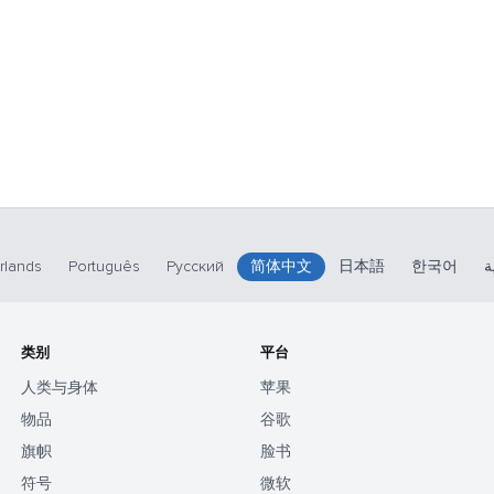
rlands
Português
Русский
简体中文
日本語
한국어
ة
类别
平台
人类与身体
苹果
物品
谷歌
旗帜
脸书
符号
微软