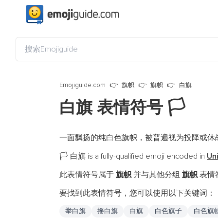
Emojiguide.com
旗帜
旗帜
白旗
白旗 表情符号
🏳️
一面飘扬的纯白色旗帜，被普遍视为投降或休
白旗 is a fully-qualified emoji encoded in
Un
🏳️
此表情符号属于
旗帜
并与其他分组
旗帜
表情符
要找到此表情符号，您可以使用以下关键词：
举白旗
摇白旗
白旗
白色旗子
白色旗