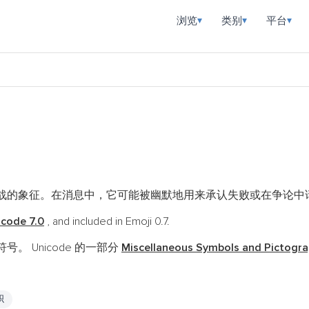
浏览
类别
平台
▾
▾
▾
战的象征。在消息中，它可能被幽默地用来承认失败或在争论中
icode 7.0
, and included in Emoji 0.7.
号。 Unicode 的一部分
Miscellaneous Symbols and Pictogr
帜