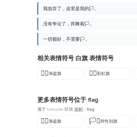
我放弃了，这里是我的🏳️。
没有争论了，挥舞着🏳️。
一切都好，不需要🏳️。
相关表情符号 白旗 表情符号
🏴‍☠️
🏳️‍🌈
海盗旗
彩虹旗
更多表情符号位于
flag
属于 Unicode 区块
旗帜
›
flag
🏴‍☠️
🏳️‍⚧️
海盗旗
跨性别旗