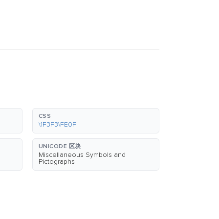
CSS
\1F3F3\FE0F
UNICODE 区块
Miscellaneous Symbols and
Pictographs