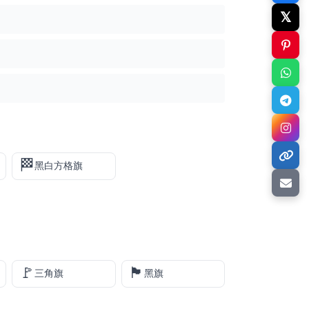
𝕏
🏁
黑白方格旗
🚩
🏴
三角旗
黑旗