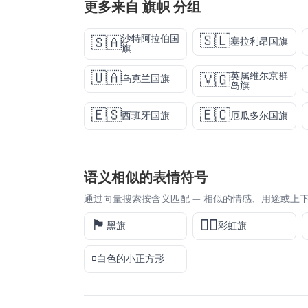
更多来自
旗帜
分组
🇸🇱
沙特阿拉伯国
🇸🇦
塞拉利昂国旗
旗
🇺🇦
英属维尔京群
🇻🇬
乌克兰国旗
岛旗
🇪🇸
🇪🇨
西班牙国旗
厄瓜多尔国旗
语义相似的表情符号
通过向量搜索按含义匹配 — 相似的情感、用途或上
🏴
🏳️‍🌈
黑旗
彩虹旗
▫️
白色的小正方形