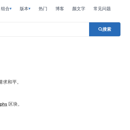
组合
版本
热门
博客
颜文字
常见问题
▾
▾
搜索
请求和平。
aphs
区块。