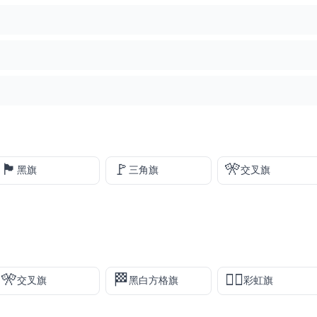
🏴
🚩
🎌
黑旗
三角旗
交叉旗
🎌
🏁
🏳️‍🌈
交叉旗
黑白方格旗
彩虹旗