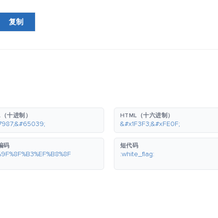
复制
L（十进制）
HTML（十六进制）
7987;&#65039;
&#x1F3F3;&#xFE0F;
 编码
短代码
%9F%8F%B3%EF%B8%8F
:white_flag: