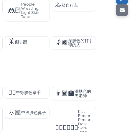
🚴
People
骑自行车
Wrestling:
🤼🏻
Light Skin
Tone
🤸
深肤色的打手
🤾🏿
侧手翻
球的人
✋🏽
深肤色的
👨🏿‍🏫
中等肤色举手
男老师
👃🏼
Kiss-
中浅肤色鼻子
Person-
Person-
Dark-
🧑🏿‍❤️‍💋‍🧑🏽
Skin-