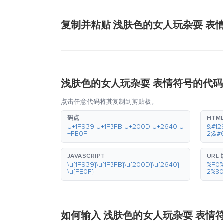
复制并粘贴 浅肤色的女人玩杂耍 表
浅肤色的女人玩杂耍 表情符号的代
点击任意代码将其复制到剪贴板。
码点
HTM
U+1F939 U+1F3FB U+200D U+2640 U
&#12
+FE0F
2;&#
JAVASCRIPT
URL
\u{1F939}\u{1F3FB}\u{200D}\u{2640}
%F0
\u{FE0F}
2%8
如何输入 浅肤色的女人玩杂耍 表情