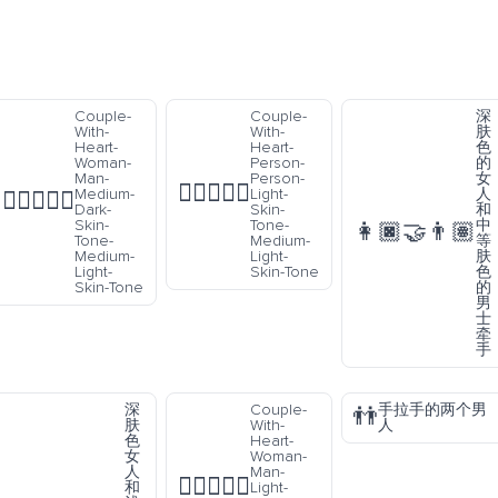
Couple-
Couple-
深
With-
With-
肤
Heart-
Heart-
色
Woman-
Person-
的
Man-
Person-
女
🧑🏻‍❤️‍🧑🏼
Medium-
Light-
人
👩🏾‍❤️‍👨🏼
Dark-
Skin-
和
Skin-
Tone-
中
👩🏿‍🤝‍👨🏽
Tone-
Medium-
等
Medium-
Light-
肤
Light-
Skin-Tone
色
Skin-Tone
的
男
士
牵
手
深
Couple-
手拉手的两个男
👬
肤
With-
人
色
Heart-
女
Woman-
人
Man-
👩🏻‍❤️‍👨🏼
和
Light-