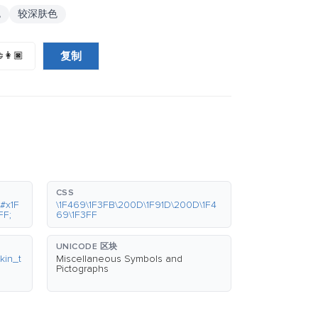
色
较深肤色
复制
‍👩🏿
CSS
#x1F
\1F469\1F3FB\200D\1F91D\200D\1F4
FF;
69\1F3FF
UNICODE 区块
kin_t
Miscellaneous Symbols and
Pictographs