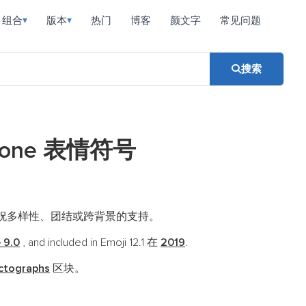
组合
版本
热门
博客
颜文字
常见问题
▾
▾
搜索
in-Tone 表情符号
祝多样性、团结或跨背景的支持。
 9.0
, and included in Emoji 12.1 在
2019
.
ictographs
区块。