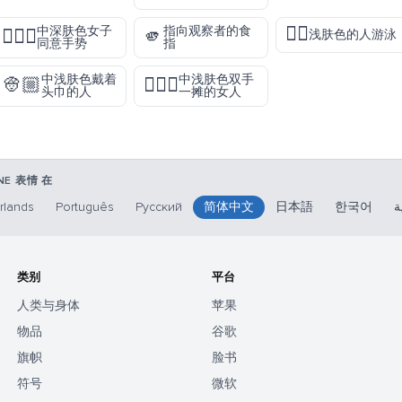
🏊🏻
中深肤色女子
指向观察者的食
🙆🏾‍♀️
🫵
浅肤色的人游泳
同意手势
指
中浅肤色戴着
中浅肤色双手
👳🏼
🤷🏼‍♀️
头巾的人
一摊的女人
ONE 表情 在
rlands
Português
Русский
简体中文
日本語
한국어
ة
类别
平台
人类与身体
苹果
物品
谷歌
旗帜
脸书
符号
微软