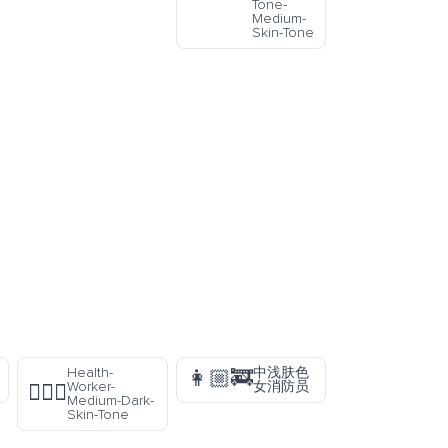
Tone-
Medium-
Skin-Tone
Health-
中浅肤色
👩🏼‍🚒
Worker-
女消防员
🧑🏾‍⚕️
Medium-Dark-
Skin-Tone