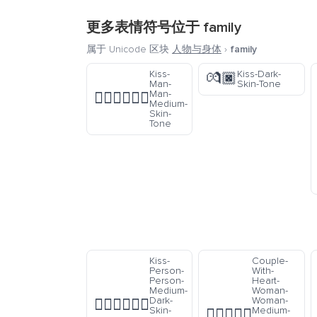
更多表情符号位于
family
属于 Unicode 区块
人物与身体
›
family
Kiss-
Kiss-Dark-
💏🏿
Man-
Skin-Tone
Man-
👨🏽‍❤️‍💋‍👨🏽
Medium-
Skin-
Tone
Kiss-
Couple-
Person-
With-
Person-
Heart-
Medium-
Woman-
Dark-
Woman-
🧑🏾‍❤️‍💋‍🧑🏽
Skin-
Medium-
👩🏾‍❤️‍👩🏼