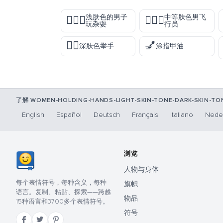
浅肤色的男子
中等肤色男飞
🤹🏻‍♂️
👨🏽‍✈️
玩杂耍
行员
✋🏿
💅
深肤色举手
涂指甲油
了解 WOMEN-HOLDING-HANDS-LIGHT-SKIN-TONE-DARK-SKIN-T
English
Español
Deutsch
Français
Italiano
Nede
浏览
人物与身体
每个表情符号，每种含义，每种
旗帜
语言。复制、粘贴、探索——跨越
物品
15种语言和3700多个表情符号。
符号