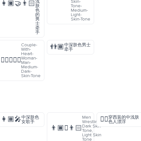
浅
Skin-
👩🏿‍🤝‍👨🏻
肤
Tone-
色
Medium-
的
Light-
男
Skin-Tone
士
牵
手
Couple-
中深肤色男士
👬🏾
With-
牵手
Heart-
Woman-
👩🏾‍❤️‍👨🏾
Man-
Medium-
Dark-
Skin-Tone
中深肤色
Men
穿西装的中浅肤
👩🏾‍🎤
🕴🏼
女歌手
Wrestling:
色人漂浮
Dark Skin
👨🏿‍🫯‍👨🏻
Tone,
Light Skin
Tone