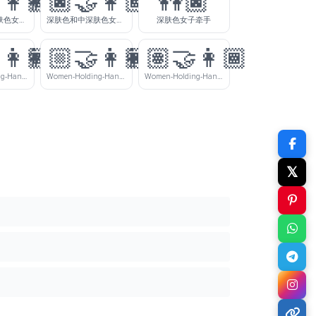
‍👩🏽
👩🏿‍🤝‍👩🏾
👭🏿
深肤色和中等肤色女士牵手
深肤色和中深肤色女士牵手
深肤色女子牵手
‍👩🏾
👩🏼‍🤝‍👩🏿
👩🏽‍🤝‍👩🏾
Women-Holding-Hands-Medium-Light-Skin-Tone-Medium-Dark-Skin-Tone
Women-Holding-Hands-Medium-Light-Skin-Tone-Dark-Skin-Tone
Women-Holding-Hands-Medium-Skin-Tone-Medium-Dark-Skin-Tone
𝕏