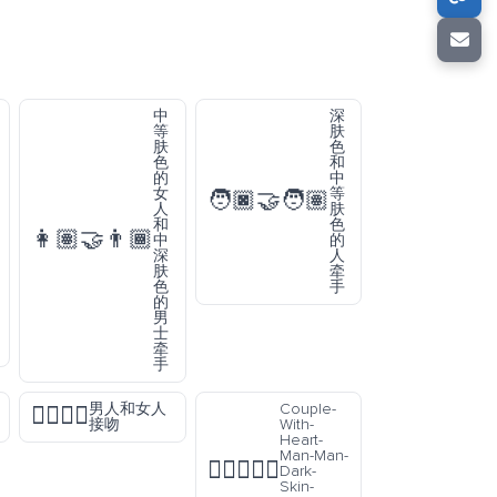
中
深
等
肤
肤
色
色
和
的
中
女
等
🧑🏿‍🤝‍🧑🏽
人
肤
和
色
👩🏽‍🤝‍👨🏾
中
的
深
人
肤
牵
色
手
的
男
士
牵
手
男人和女人
Couple-
👩‍❤️‍💋‍👨
接吻
With-
Heart-
Man-Man-
👨🏿‍❤️‍👨🏽
Dark-
Skin-