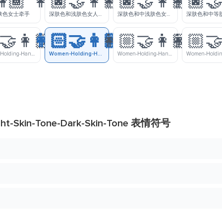
🏾
👩🏿‍🤝‍👩🏻
👩🏿‍🤝‍👩🏼
👩🏿‍🤝
肤色女士牵手
深肤色和浅肤色女人牵手
深肤色和中浅肤色女士牵手
‍🤝‍👩🏾
👩🏻‍🤝‍👩🏿
👩🏼‍🤝‍👩🏽
👩🏼‍🤝
Women-Holding-Hands-Light-Skin-Tone-Medium-Dark-Skin-Tone
Women-Holding-Hands-Light-Skin-Tone-Dark-Skin-Tone
Women-Holding-Hands-Medium-Light-Skin-Tone-Medium-Skin-Tone
t-Skin-Tone-Dark-Skin-Tone 表情符号