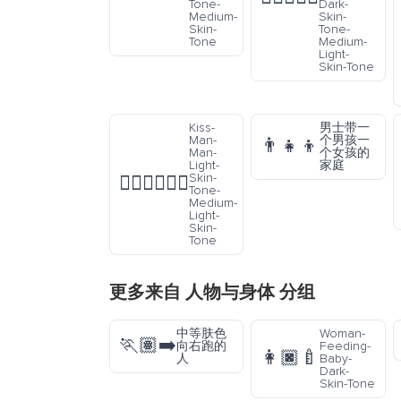
Tone-
Dark-
Medium-
Skin-
Skin-
Tone-
Tone
Medium-
Light-
Skin-Tone
Kiss-
男士带一
Man-
个男孩一
👨‍👧‍👦
Man-
个女孩的
Light-
家庭
Skin-
👨🏻‍❤️‍💋‍👨🏼
Tone-
Medium-
Light-
Skin-
Tone
更多来自
人物与身体
分组
中等肤色
Woman-
🏃🏽‍➡️
向右跑的
Feeding-
👩🏿‍🍼
人
Baby-
Dark-
Skin-Tone