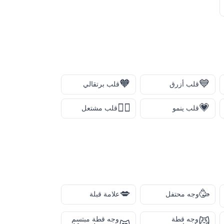
🧡
💙
قلب أزرق
قلب برتقالي
❤️‍🔥
💗
قلب ينمو
قلب مشتعل
💋
🥳
وجه محتفل
علامة قبلة
وجه قطة
وجه قطة مبتسم
😼