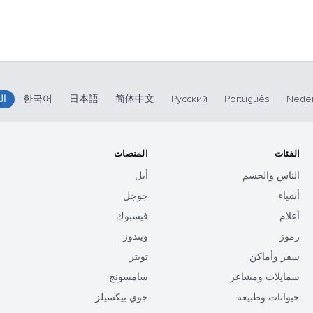
Neder
Português
Русский
简体中文
日本語
한국어
ال
الفئات
المنصات
الناس والجسم
أبل
أشياء
جوجل
أعلام
فيسبوك
رموز
ويندوز
سفر وأماكن
تويتر
سمايلات ومشاعر
سامسونج
حيوانات وطبيعة
جوي بيكسيلز