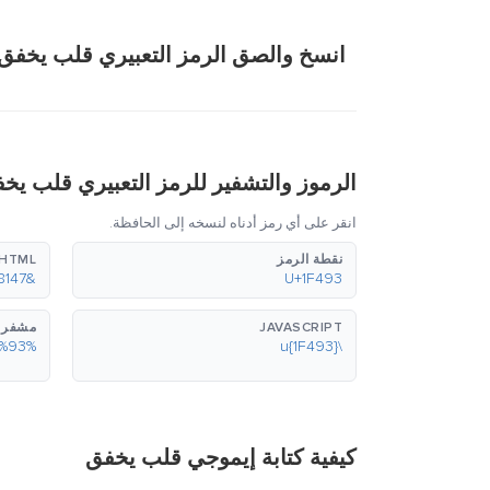
انسخ والصق الرمز التعبيري قلب يخفق:
الرموز والتشفير للرمز التعبيري قلب يخ
انقر على أي رمز أدناه لنسخه إلى الحافظة.
نقطة الرمز
HTML (عشري)
&#128147;
U+1F493
JAVASCRIPT
مشفر بع
%F0%9F%92%93
\u{1F493}
كيفية كتابة إيموجي قلب يخفق