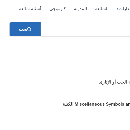
دارات
الشائعة
المدونة
كاوموجي
أسئلة شائعة
▾
بحث
حب أو الإثارة.
Miscellaneous Symbols a
الكتلة.