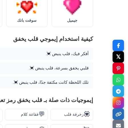
جيميل
سوفت بانك
كيفية استخدام إيموجي قلب يخفق
أفكر فيك، قلب ينبض 💓.
𝕏
قلبي يخفق بسرعة، قلب ينبض 💓.
تلك اللحظة كانت مكثفة جدًا، قلب ينبض 💓.
إيموجيات ذات صلة بـ قلب يخفق رمز تعب
💬
💟
زخرفة قلب
فقاعة كلام