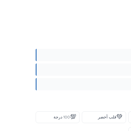
💯
💚
قلب أخضر
100 درجة