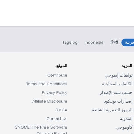
عربية
हिन्दी
Indonesia
Tagalog
المزيد
الموقع
توليفات إيموجي
Contribute
الكلمات المفتاحية
Terms and Conditions
حسب سنة الإصدار
Privacy Policy
إصدارات يونيكود
Affiliate Disclosure
الرموز التعبيرية الشائعة
DMCA
المدونة
Contact Us
كاوموجي
GNOME: The Free Software
Desktop Project