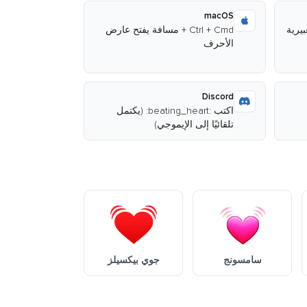
macOS
Ctrl + Cmd + مسافة يفتح عارض
الأحرف
Discord
اكتب :beating_heart: (يكتمل
تلقائيًا إلى الإيموجي)
سامسونج
جوي بيكسيلز