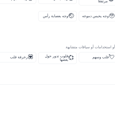
مرتفعًا
🤕
🥹
وجه يحبس دموعه
وجه بعصابة رأس
و استخدامات أو سياقات متشابهة.
💟
💘
قلوب تدور حول
💞
قلب وسهم
زخرفة قلب
بعضها