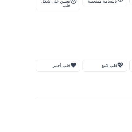
😻
بابتسامة ممتعضة
بعينين على شكل
قلب
❤️
💖
قلب لامع
قلب أحمر