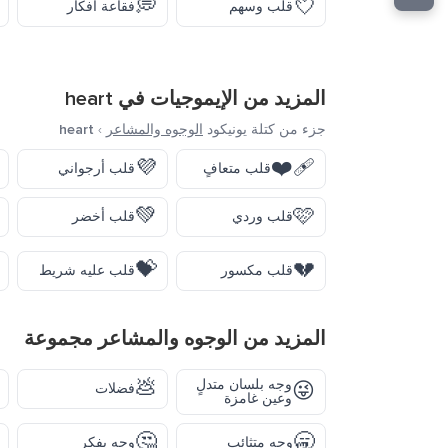
💭
💘
قلب وسهم
فقاعة أفكار
المزيد من الإيموجيات في
heart
جزء من كتلة يونيكود
الوجوه والمشاعر
›
heart
💜
❤️‍🩹
قلب متعافٍ
قلب أرجواني
💚
🩷
قلب وردي
قلب أخضر
💝
💔
قلب مكسور
قلب عليه شريط
المزيد من
الوجوه والمشاعر
مجموعة
💩
وجه بلسان متدلٍ
😜
فضلات
وعين غامزة
🤔
🥱
وجه متثائب
وجه يفكر