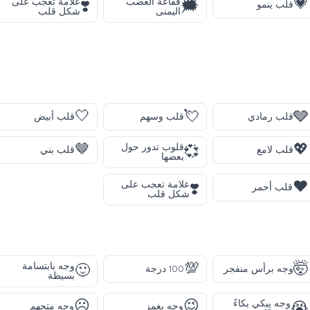
💗
فقاعة الغضب
علامة تعجب على
❣️
🗯️
قلب ينمو
اليمنى
شكل قلب
🤍
💘
🩶
قلب رمادي
قلب وسهم
قلب أبيض
🤎
💖
قلوب تدور حول
💞
قلب لامع
قلب بني
بعضها
❤️
علامة تعجب على
❣️
قلب أحمر
شكل قلب
💯
🤯
وجه بابتسامة
🙂
وجه برأس منفجر
100 درجة
بسيطة
☹️
😉
وجه يبكي بكاءً
😭
وجه يغمز
وجه متجهم