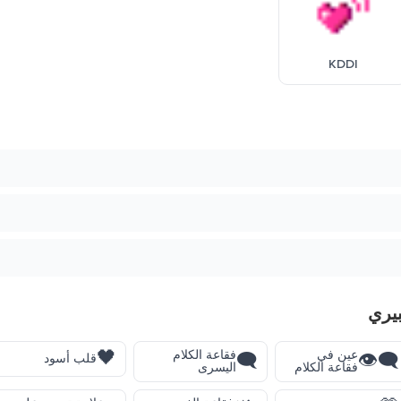
KDDI
يري
🖤
عين في
فقاعة الكلام
🗨️
👁️‍🗨️
قلب أسود
فقاعة الكلام
اليسرى