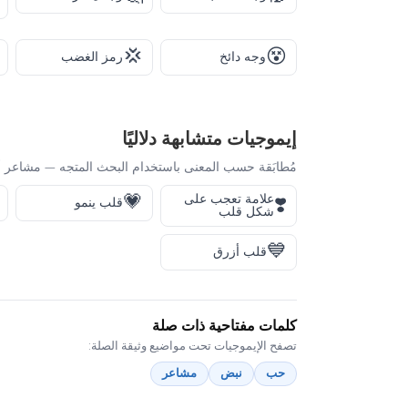
💢
😵
وجه دائخ
رمز الغضب
إيموجيات متشابهة دلاليًا
مُطابَقة حسب المعنى باستخدام البحث المتجه — مشاعر أ
💗
علامة تعجب على
❣️
قلب ينمو
شكل قلب
💙
قلب أزرق
كلمات مفتاحية ذات صلة
تصفح الإيموجيات تحت مواضيع وثيقة الصلة:
حب
نبض
مشاعر