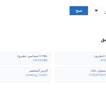
💓
نسخ
فق
HTML (سداسي عشري)
&#x1F493;
نوان URL
الرمز المختصر
:beating_heart: