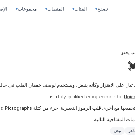
ارات
مجموعات
المنصات
الفئات
تصفح
▾
▾
▾
▾
قلب يخ

ظهر قلب وردي أو أحمر فوقه خطوط تدل على الاهتزاز وكأنه ينبض، ويس
Unic
nd Pictographs
الرموز التعبيرية. جزء من كتلة
قلب
ويتم تجميعها مع
للعثور على هذا الرمز 
نبض
مش