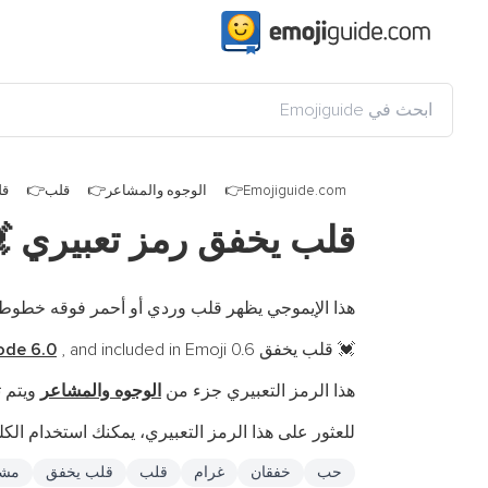
فق
قلب
الوجوه والمشاعر
Emojiguide.com
قلب يخفق رمز تعبيري

تخدم لوصف خفقان القلب في حالة الحب أو الإثارة.
ode 6.0
, and included in Emoji 0.6.
قلب يخفق is a fully-qualified emoji encoded in
💓
 أخرى
الوجوه والمشاعر
هذا الرمز التعبيري جزء من
التعبيري، يمكنك استخدام الكلمات المفتاحية التالية:
اعر
قلب يخفق
قلب
غرام
خفقان
حب