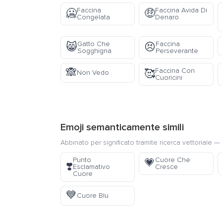
Faccina
Faccina Avida Di
🥶
🤑
Congelata
Denaro
Gatto Che
Faccina
😸
😣
Sogghigna
Perseverante
🙈
Faccina Con
🥰
Non Vedo
Cuoricini
Emoji semanticamente simili
Abbinato per significato tramite ricerca vettoriale — 
Punto
Cuore Che
💗
❣️
Esclamativo
Cresce
Cuore
💙
Cuore Blu