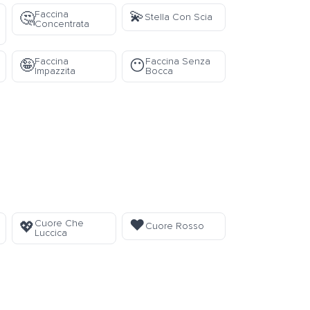
💫
Faccina
🤔
Stella Con Scia
Concentrata
Faccina
Faccina Senza
🤪
😶
Impazzita
Bocca
❤️
Cuore Che
💖
Cuore Rosso
Luccica