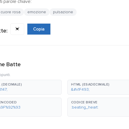
i parole chiave:
cuore rosa
emozione
pulsazione
💓
Copia
te:
Che Batte
ppunti.
 (DECIMALE)
HTML (ESADECIMALE)
147;
&#x1F493;
-ENCODED
CODICE BREVE
%9F%92%93
:beating_heart: