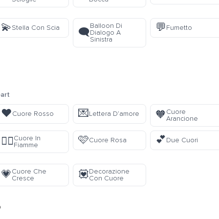
💫
💬
Balloon Di
Stella Con Scia
Fumetto
🗨️
Dialogo A
Sinistra
art
❤️
💌
Cuore
🧡
Cuore Rosso
Lettera D’amore
Arancione
🩷
💕
Cuore In
❤️‍🔥
Cuore Rosa
Due Cuori
Fiamme
Cuore Che
Decorazione
💗
💟
Cresce
Con Cuore
o