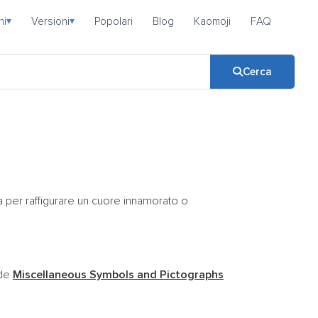
ni
Versioni
Popolari
Blog
Kaomoji
FAQ
▾
▾
Cerca
a per raffigurare un cuore innamorato o
ode
Miscellaneous Symbols and Pictographs