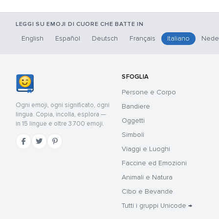
LEGGI SU EMOJI DI CUORE CHE BATTE IN
English
Español
Deutsch
Français
Italiano
Nede
SFOGLIA
Persone e Corpo
Ogni emoji, ogni significato, ogni
Bandiere
lingua. Copia, incolla, esplora —
Oggetti
in 15 lingue e oltre 3.700 emoji.
Simboli
Viaggi e Luoghi
Faccine ed Emozioni
Animali e Natura
Cibo e Bevande
Tutti i gruppi Unicode →