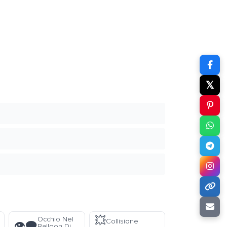
𝕏
💥
Occhio Nel
Collisione
👁️‍🗨️
Balloon Di