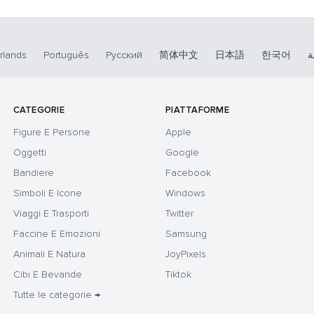
rlands
Português
Русский
简体中文
日本語
한국어
ة
CATEGORIE
PIATTAFORME
Figure E Persone
Apple
Oggetti
Google
Bandiere
Facebook
Simboli E Icone
Windows
Viaggi E Trasporti
Twitter
Faccine E Emozioni
Samsung
Animali E Natura
JoyPixels
Cibi E Bevande
Tiktok
Tutte le categorie →