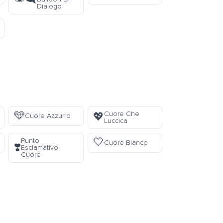
Dialogo
🩵
Cuore Che
💖
Cuore Azzurro
Luccica
🤍
Punto
Cuore Bianco
❣️
Esclamativo
Cuore