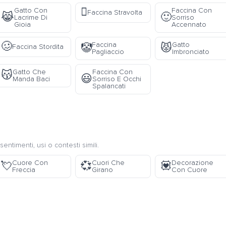
🫪
Gatto Con
Faccina Con
Faccina Stravolta
😹
🙂
Lacrime Di
Sorriso
Gioia
Accennato
🥴
Faccina
Gatto
🤡
😾
Faccina Stordita
Pagliaccio
Imbronciato
Gatto Che
Faccina Con
😽
😃
Manda Baci
Sorriso E Occhi
Spalancati
sentimenti, usi o contesti simili.
Cuore Con
Cuori Che
Decorazione
💘
💞
💟
Freccia
Girano
Con Cuore