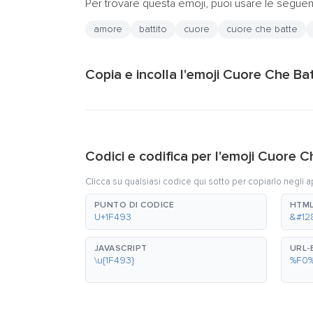
Per trovare questa emoji, puoi usare le seguent
amore
battito
cuore
cuore che batte
Copia e incolla l'emoji Cuore Che Bat
Codici e codifica per l'emoji Cuore 
Clicca su qualsiasi codice qui sotto per copiarlo negli a
PUNTO DI CODICE
HTML
U+1F493
&#128
JAVASCRIPT
URL
\u{1F493}
%F0