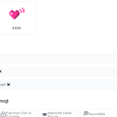
KDDI
.
art 💓.
moji
💭
Faccina Che Si
Impronta Della
🫠
💋
Nuvoletta
Scioglie
Bocca