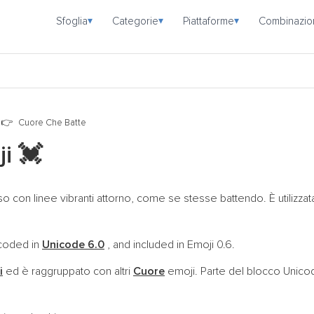
Sfoglia
Categorie
Piattaforme
Combinazio
▾
▾
▾
Cuore Che Batte
ji
💓
con linee vibranti attorno, come se stesse battendo. È utilizzat
ncoded in
Unicode 6.0
, and included in Emoji 0.6.
i
ed è raggruppato con altri
Cuore
emoji. Parte del blocco Unic