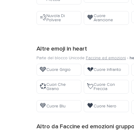
Nuvola Di
Cuore
💨
🧡
Polvere
Arancione
Altre emoji in
heart
Parte del blocco Unicode
Faccine ed emozioni
›
he
🩶
💔
Cuore Grigio
Cuore Infranto
Cuori Che
Cuore Con
💞
💘
Girano
Freccia
💙
🖤
Cuore Blu
Cuore Nero
Altro da
Faccine ed emozioni
grupp