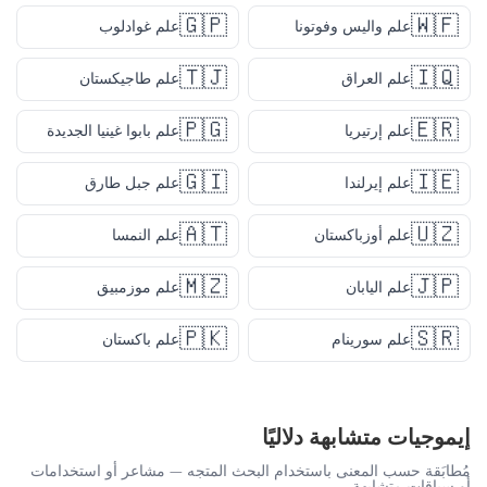
🇬🇵
🇼🇫
علم واليس وفوتونا
علم غوادلوب
🇹🇯
🇮🇶
علم العراق
علم طاجيكستان
🇵🇬
🇪🇷
علم إرتيريا
علم بابوا غينيا الجديدة
🇬🇮
🇮🇪
علم إيرلندا
علم جبل طارق
🇦🇹
🇺🇿
علم أوزباكستان
علم النمسا
🇲🇿
🇯🇵
علم اليابان
علم موزمبيق
🇵🇰
🇸🇷
علم سورينام
علم باكستان
إيموجيات متشابهة دلاليًا
مُطابَقة حسب المعنى باستخدام البحث المتجه — مشاعر أو استخدامات
أو سياقات متشابهة.