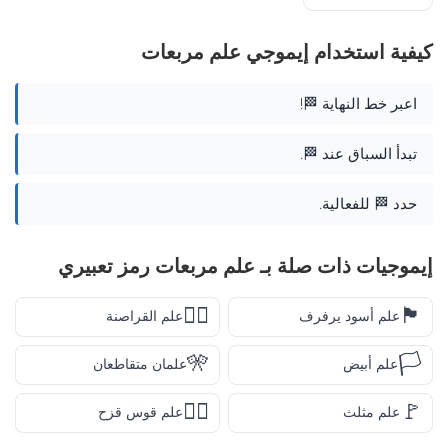
كيفية استخدام إيموجي علم مربعات
اعبر خط النهاية 🏁!
تبدأ السباق عند 🏁.
حدد 🏁 للفعالية.
إيموجيات ذات صلة بـ علم مربعات رمز تعبيري
🏴‍☠️
🏴
علم أسود يرفرف
علم القراصنة
🎌
🏳️
علم أبيض
علمان متقاطعان
🏳️‍🌈
🚩
علم مثلث
علم قوس قزح