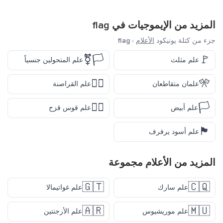
المزيد من الإيموجيات في
flag
جزء من كتلة يونيكود
الأعلام
›
flag
🏳️‍⚧️
🚩
علم مثلث
علم المتحولين جنسياً
🏴‍☠️
🎌
علمان متقاطعان
علم القراصنة
🏳️‍🌈
🏳️
علم أبيض
علم قوس قزح
🏴
علم أسود يرفرف
المزيد من
الأعلام
مجموعة
🇬🇹
🇨🇶
علم سارك
علم غواتيمالا
🇦🇷
🇲🇺
علم موريشيوس
علم الأرجنتين