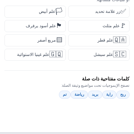
🏳️
✅
زر علامة تحديد
علم أبيض
🏴
🚩
علم مثلث
علم أسود يرفرف
🟨
🇶🇦
علم قطر
مربع أصفر
🇬🇶
🇸🇨
علم سيشل
علم غينيا الاستوائية
كلمات مفتاحية ذات صلة
تصفح الإيموجيات تحت مواضيع وثيقة الصلة:
ربح
راية
بريد
رياضة
تم