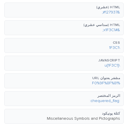
HTML (عشري)
&#127937;
HTML (سداسي عشري)
&#x1F3C1;
CSS
\1F3C1
JAVASCRIPT
\u{1F3C1}
مشفر بعنوان URL
%F0%9F%8F%81
الرمز المختصر
:chequered_flag:
كتلة يونيكود
Miscellaneous Symbols and Pictographs