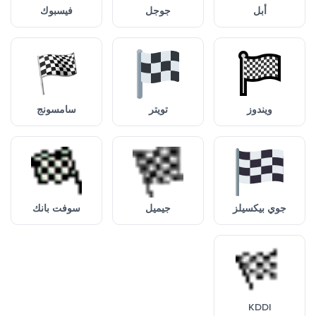
أبل
جوجل
فيسبوك
ويندوز
تويتر
سامسونج
جوي بيكسيلز
جيميل
سوفت بانك
KDDI