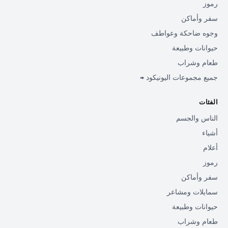
رموز
سفر وأماكن
وجوه ضاحكة وعواطف
حيوانات وطبيعة
طعام وشراب
جميع مجموعات اليونيكود →
الفئات
الناس والجسم
أشياء
أعلام
رموز
سفر وأماكن
سمايلات ومشاعر
حيوانات وطبيعة
طعام وشراب