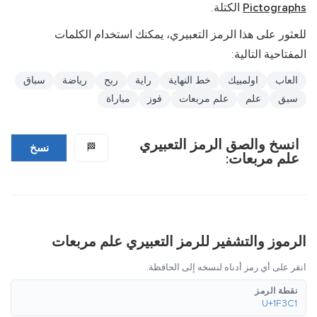
Pictographs
الكتلة.
للعثور على هذا الرمز التعبيري، يمكنك استخدام الكلمات
المفتاحية التالية:
العاب
اولمبيك
خط النهاية
راية
ربح
رياضة
سباق
سبق
علم
علم مربعات
فوز
مباراة
انسخ والصق الرمز التعبيري
🏁
نسخ
علم مربعات:
الرموز والتشفير للرمز التعبيري علم مربعات
انقر على أي رمز أدناه لنسخه إلى الحافظة.
نقطة الرمز
U+1F3C1