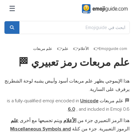
☰
Emojiguide.com
الأعلام
علم
علم مربعات
علم مربعات رمز تعبيري
🏁
هذا الإيموجي يظهر علم مربعات أسود وأبيض يشبه لوحة الشطرنج
يرفرف على السارية.
علم مربعات is a fully-qualified emoji encoded in
Unicode
🏁
6.0
, and included in Emoji 0.6.
هذا الرمز التعبيري جزء من
الأعلام
ويتم تجميعها مع أخرى
علم
الرموز التعبيرية. جزء من كتلة
Miscellaneous Symbols and