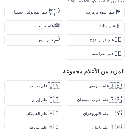
جزء من كتلة يونيكود
الأعلام
›
flag
🏳️‍⚧️
🏴
علم أسود يرفرف
علم المتحولين جنسياً
🏁
🚩
علم مثلث
علم مربعات
🏳️
🏳️‍🌈
علم قوس قزح
علم أبيض
🏴‍☠️
علم القراصنة
المزيد من
الأعلام
مجموعة
🇨🇾
🇯🇪
علم جيرسي
علم قبرص
🇮🇷
🇸🇸
علم جنوب السودان
علم إيران
🇻🇦
🇺🇾
علم الأوروجواي
علم الفاتيكان
🇲🇨
🇹🇼
علم تايوان
علم موناكو