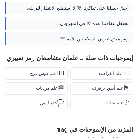
أخيرًا حصلنا على تذاكرنا! 🎌 لا أستطيع الانتظار للرحلة.
نحتفل بثقافتنا بهذه 🎌 في المهرجان.
رمز ممتع لعرض السلام بين الأمم 🎌.
إيموجيات ذات صلة بـ علمان متقاطعان رمز تعبيري
🏳️‍🌈
🏴‍☠️
علم القراصنة
علم قوس قزح
🏁
🏴
علم أسود يرفرف
علم مربعات
🏳️
🚩
علم مثلث
علم أبيض
المزيد من الإيموجيات في
flag