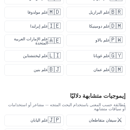
🇲🇩
🇧🇷
علم البرازيل
علم مولدوفا
🇮🇪
🇩🇲
علم دومينيكا
علم إيرلندا
🇵🇼
علم الإمارات العربية
🇦🇪
علم بالاو
المتحدة
🇱🇮
🇬🇾
علم غويانا
علم ليختنشتاين
🇧🇯
🇴🇲
علم عمان
علم بنين
إيموجيات متشابهة دلاليًا
مُطابَقة حسب المعنى باستخدام البحث المتجه — مشاعر أو استخدامات
أو سياقات متشابهة.
🇯🇵
⚔️
سيفان متقاطعان
علم اليابان