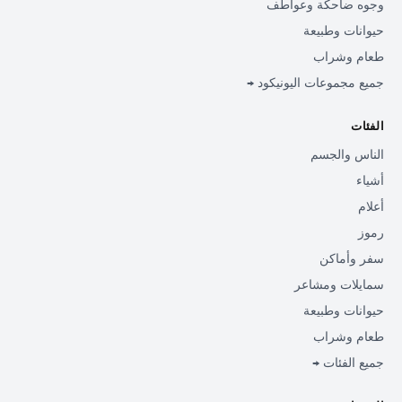
وجوه ضاحكة وعواطف
حيوانات وطبيعة
طعام وشراب
جميع مجموعات اليونيكود →
الفئات
الناس والجسم
أشياء
أعلام
رموز
سفر وأماكن
سمايلات ومشاعر
حيوانات وطبيعة
طعام وشراب
جميع الفئات →