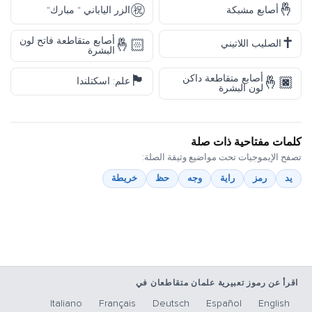
㊗️
🤞
أصابع مشبكة
الزر الياباني " مبارك"
✝️
أصابع متقاطعة فاتح لون
🤞🏻
الصليب اللاتيني
البشرة
🏴󠁧󠁢󠁳󠁣󠁴󠁿
أصابع متقاطعة داكن
🤞🏿
علم: اسكتلندا
لون البشرة
كلمات مفتاحية ذات صلة
تصفح الإيموجيات تحت مواضيع وثيقة الصلة:
يد
رمز
راية
وجه
حظ
خريطة
اقرأ عن رموز تعبيرية علمان متقاطعان في
Italiano
Français
Deutsch
Español
English