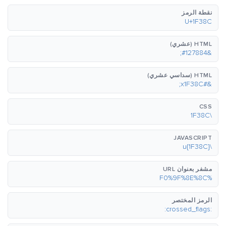
نقطة الرمز
U+1F38C
HTML (عشري)
&#127884;
HTML (سداسي عشري)
&#x1F38C;
CSS
\1F38C
JAVASCRIPT
\u{1F38C}
مشفر بعنوان URL
%F0%9F%8E%8C
الرمز المختصر
:crossed_flags: