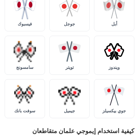
أبل
جوجل
فيسبوك
ويندوز
تويتر
سامسونج
جوي بيكسيلز
جيميل
سوفت بانك
كيفية استخدام إيموجي علمان متقاطعان