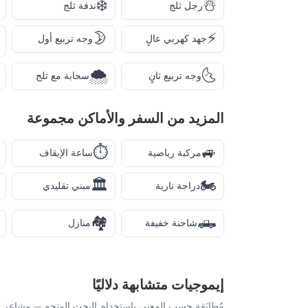
❄️
☃️
رجل ثلج
ندفة ثلج
🌛
⚡
جهد كهربي عالٍ
وجه تربيع أول
🌨️
🌜
وجه تربيع ثانٍ
سحابة مع ثلج
المزيد من
السفر والأماكن
مجموعة
⏱️
🚙
مركبة رياضية
ساعة الإيقاف
🏛️
🏍️
دراجة نارية
مبني تقليدي
🏘️
🛻
شاحنة خفيفة
منازل
إيموجيات متشابهة دلاليًا
مُطابَقة حسب المعنى باستخدام البحث المتجه — مشاعر أ