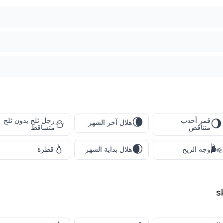
🌘
قمر أحدب
رجل ثلج بدون ثلج
⛄
🌖
هلال آخر الشهر
متناقص
متساقط
💧
🌒
🌬️
وجه الريح
هلال بداية الشهر
قطرة
s