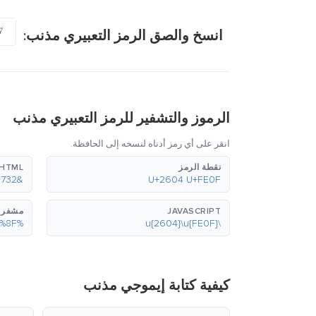
️
انسخ والصق الرمز التعبيري مذنب:
الرموز والتشفير للرمز التعبيري مذنب
انقر على أي رمز أدناه لنسخه إلى الحافظة.
نقطة الرمز
HTML (عشري)
&#9732;&#65039;
U+2604 U+FE0F
JAVASCRIPT
مشفر بع
%E2%98%84%EF%B8%8F
\u{2604}\u{FE0F}
كيفية كتابة إيموجي مذنب