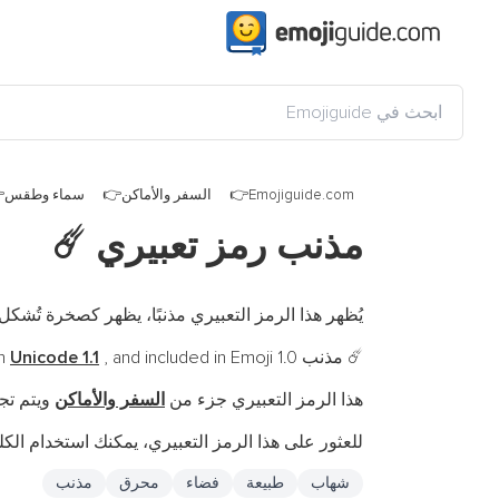
Emojiguide.com
السفر والأماكن
سماء وطقس
مذنب رمز تعبيري
☄️
يُظهر هذا الرمز التعبيري مذنبًا، يظهر كصخرة تُشكل ذيلًا من الغاز وا
مذنب is a fully-qualified emoji encoded in
, and included in Emoji 1.0 في
Unicode 1.1
☄️
هذا الرمز التعبيري جزء من
السفر والأماكن
ويتم تج
للعثور على هذا الرمز التعبيري، يمكنك استخدام الكلم
شهاب
طبيعة
فضاء
محرق
مذنب