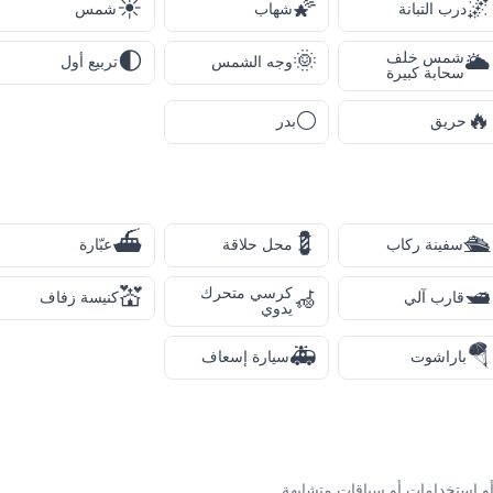
☀️
🌠
🌌
درب التبانة
شهاب
شمس
🌓
🌞
شمس خلف
🌥️
وجه الشمس
تربيع أول
سحابة كبيرة
🌕
🔥
حريق
بدر
⛴️
💈
🛳️
سفينة ركاب
محل حلاقة
عبّارة
💒
🛥️
كرسي متحرك
🦽
قارب آلي
كنيسة زفاف
يدوي
🚑
🪂
باراشوت
سيارة إسعاف
و استخدامات أو سياقات متشابهة.