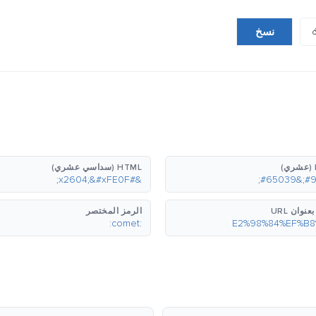
☄
نسخ
HTML (سداسي عشري)
&#x2604;&#xFE0F;
نوان URL
الرمز المختصر
:comet: