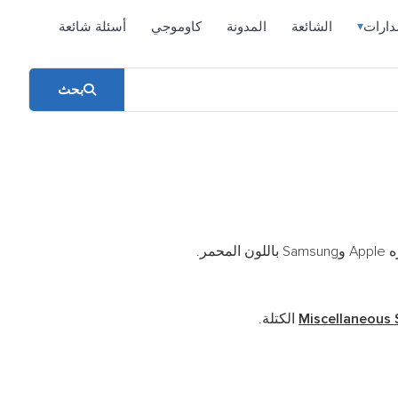
دارات
الشائعة
المدونة
كاوموجي
أسئلة شائعة
▾
بحث
ر.
Miscellaneous
الكتلة.