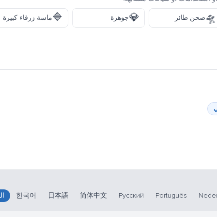
🔷
💎
🛸
صحن طائر
جوهرة
ماسة زرقاء كبيرة
Neder
Português
Русский
简体中文
日本語
한국어
ال