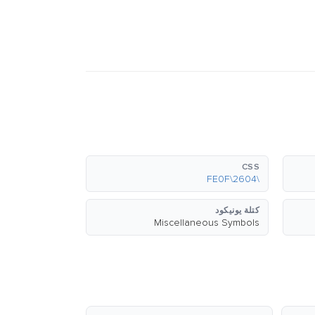
CSS
\2604\FE0F
كتلة يونيكود
Miscellaneous Symbols