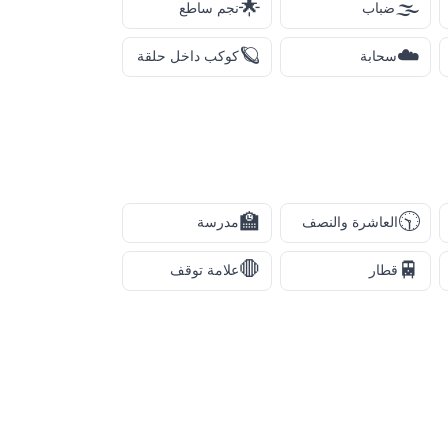
🌟
🌫️
ضباب
نجم ساطع
🪐
☁️
سحابة
كوكب داخل حلقة
🏫
🕥
العاشرة والنصف
مدرسة
🛑
🚆
قطار
علامة توقف