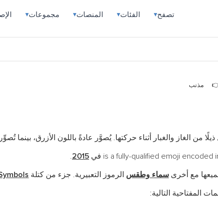
تصفح
الفئات
المنصات
مجموعات
الإص
▾
▾
▾
▾
مذنب
لغبار أثناء حركتها. يُصوَّر عادةً باللون الأزرق، بينما تُصوِّره Apple وSamsung باللون المحم
.
2015
ميعها مع أخرى
سماء وطقس
الرموز التعبيرية. جزء من كتلة
 Symbols
ات المفتاحية التالية: