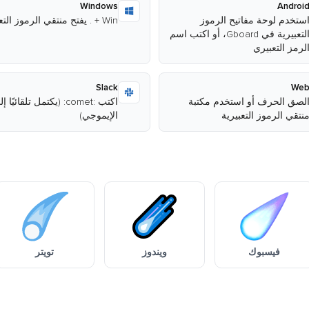
Windows
Androi
ستخدم لوحة مفاتيح الرموز
Win + . يفتح منتقي الرموز التعبيرية
التعبيرية في Gboard، أو اكتب اسم
لرمز التعبيري
Slack
We
لصق الحرف أو استخدم مكتبة
اكتب :comet: (يكتمل تلقائيًا 
نتقي الرموز التعبيرية
الإيموجي)
فيسبوك
ويندوز
تويتر