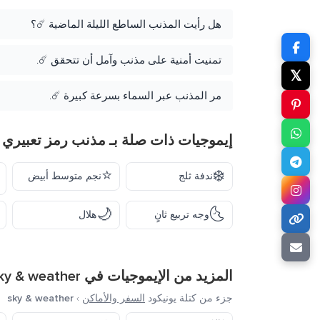
هل رأيت المذنب الساطع الليلة الماضية ☄️؟
تمنيت أمنية على مذنب وآمل أن تتحقق ☄️.
𝕏
مر المذنب عبر السماء بسرعة كبيرة ☄️.
إيموجيات ذات صلة بـ مذنب رمز تعبيري
⭐
❄️
ندفة ثلج
نجم متوسط أبيض
🌙
🌜
وجه تربيع ثانٍ
هلال
المزيد من الإيموجيات في
ky & weather
جزء من كتلة يونيكود
السفر والأماكن
›
sky & weather