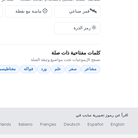
💠
🛰️
قمر صناعي
ماسة مع نقطة
⚛️
رمز الذرة
كلمات مفتاحية ذات صلة
تصفح الإيموجيات تحت مواضيع وثيقة الصلة:
مشاعر
سفر
علم
ورد
فواكه
مغناطيسي
اقرأ عن رموز تعبيرية مذنب في
lands
Italiano
Français
Deutsch
Español
English