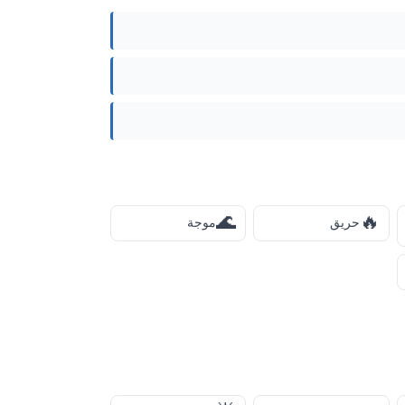
🌊
🔥
حريق
موجة