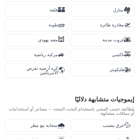
🏰
🏘️
منازل
قلعة
🧱
🛫
مغادرة طائرة
طوبة
🕍
🌆
غروب مدينة
معبد يهودي
🚙
🚕
تاكسي
مركبة رياضية
🚁
كرة أرضية تعرض
🌎
هليكوبتر
الأمريكتين
إيموجيات متشابهة دلاليًا
مُطابَقة حسب المعنى باستخدام البحث المتجه — مشاعر أو استخدامات
أو سياقات متشابهة.
🌧️
💦
عرق يتصبب
سحابة مع مطر