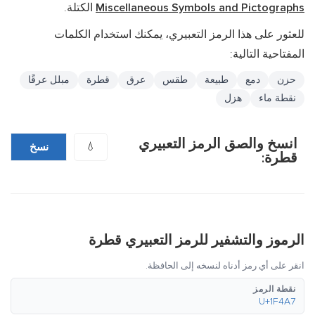
Miscellaneous Symbols and Pictographs
الكتلة.
للعثور على هذا الرمز التعبيري، يمكنك استخدام الكلمات
المفتاحية التالية:
حزن
دمع
طبيعة
طقس
عرق
قطرة
مبلل عرقًا
نقطة ماء
هزل
انسخ والصق الرمز التعبيري
💧
نسخ
قطرة:
الرموز والتشفير للرمز التعبيري قطرة
انقر على أي رمز أدناه لنسخه إلى الحافظة.
نقطة الرمز
U+1F4A7