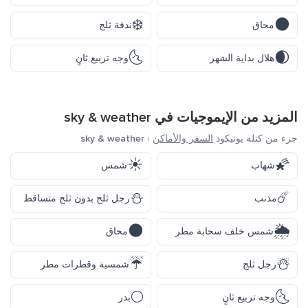
❄️
🌑
محاق
ندفة ثلج
🌜
🌒
هلال بداية الشهر
وجه تربيع ثانٍ
المزيد من الإيموجيات في
sky & weather
جزء من كتلة يونيكود
السفر والأماكن
›
sky & weather
☀️
🌠
شهاب
شمس
⛄
☄️
مذنب
رجل ثلج بدون ثلج متساقط
🌑
🌦️
شمس خلف سحابة مطر
محاق
☔
☃️
رجل ثلج
شمسية وقطرات مطر
🌕
🌜
وجه تربيع ثانٍ
بدر