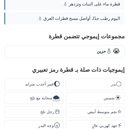
قطرة ماء على النبات وتزدهر 💧.
اليوم رطب جدًا، أواصل مسح قطرات العرق 💧.
مجموعات إيموجي تتضمن قطرة
😭💧
حزين
إيموجيات ذات صلة بـ قطرة رمز تعبيري
🌔
🌕
بدر
قمر أحدب متزايد
🌨️
☀️
شمس
سحابة مع ثلج
☃️
⭐
نجم متوسط أبيض
رجل ثلج
🌝
⚡
جهد كهربي عالٍ
وجه البدر