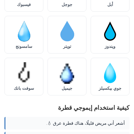
أبل
جوجل
فيسبوك
ويندوز
تويتر
سامسونج
جوي بيكسيلز
جيميل
سوفت بانك
كيفية استخدام إيموجي قطرة
أشعر أني مريض قليلًا، هناك قطرة عرق 💧.