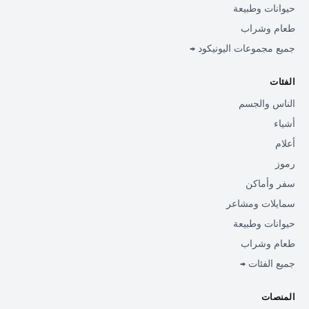
حيوانات وطبيعة
طعام وشراب
جميع مجموعات اليونيكود →
الفئات
الناس والجسم
أشياء
أعلام
رموز
سفر وأماكن
سمايلات ومشاعر
حيوانات وطبيعة
طعام وشراب
جميع الفئات →
المنصات