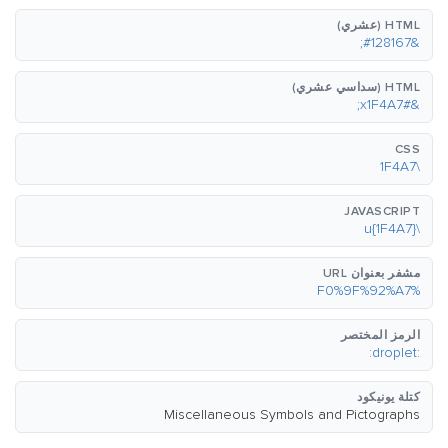
HTML (عشري)
&#128167;
HTML (سداسي عشري)
&#x1F4A7;
CSS
\1F4A7
JAVASCRIPT
\u{1F4A7}
مشفر بعنوان URL
%F0%9F%92%A7
الرمز المختصر
:droplet:
كتلة يونيكود
Miscellaneous Symbols and Pictographs