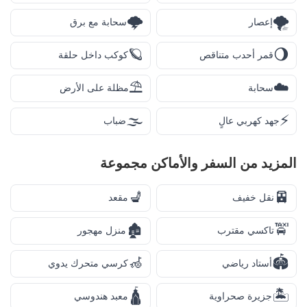
🌩️
🌪️
إعصار
سحابة مع برق
🪐
🌖
قمر أحدب متناقص
كوكب داخل حلقة
⛱️
☁️
سحابة
مظلة على الأرض
🌫️
⚡
جهد كهربي عالٍ
ضباب
المزيد من
السفر والأماكن
مجموعة
💺
🚈
نقل خفيف
مقعد
🏚️
🚖
تاكسي مقترب
منزل مهجور
🦽
🏟️
أستاد رياضي
كرسي متحرك يدوي
🛕
🏝️
جزيرة صحراوية
معبد هندوسي