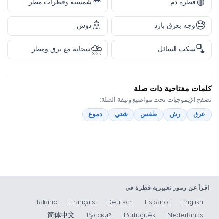
☔
🩸
قطرة دم
شمسية وقطرات مطر
🚿
😓
وجه بعرق بارد
دوش
⛈️
🫗
سكب السائل
سحابة مع برق ومطر
كلمات مفتاحية ذات صلة
تصفح الإيموجيات تحت مواضيع وثيقة الصلة:
عرق
رش
طقس
شتي
دموع
اقرأ عن رموز تعبيرية قطرة في
Italiano
Français
Deutsch
Español
English
简体中文
Русский
Português
Nederlands