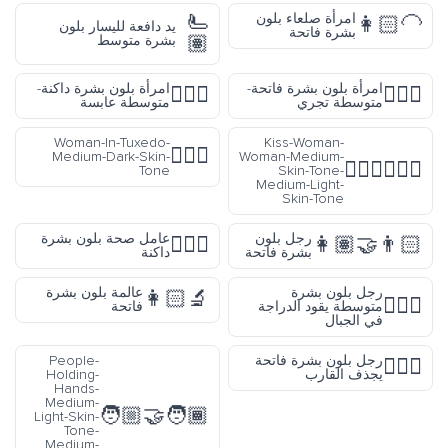
🫷
امرأة صلعاء بلون
👩🏻‍🦲
يد دافعة لليسار بلون
بشرة فاتحة
🏽
بشرة متوسط
امرأة بلون بشرة فاتحة-
امرأة بلون بشرة داكنة-
🙎🏾‍♀️
🏃🏼‍♀️
متوسطة تجري
متوسطة عابسة
Woman-In-Tuxedo-
Kiss-Woman-
🤵🏾‍♀️
Medium-Dark-Skin-
Woman-Medium-
👩🏽‍❤️‍💋‍👩🏼
Tone
Skin-Tone-
Medium-Light-
Skin-Tone
رجل بلون
عامل صحة بلون بشرة
👨🏿‍⚕️
👩🏽‍🤝‍👨🏻
بشرة فاتحة
داكنة
رجل بلون بشرة
عالمة بلون بشرة
👩🏻‍🔬
🚵🏽‍♂️
متوسطة يقود الدراجة
فاتحة
في الجبال
رجل بلون بشرة فاتحة
People-
🚣🏻‍♂️
يجذف القارب
Holding-
Hands-
Medium-
🧑🏼‍🤝‍🧑🏾
Light-Skin-
Tone-
Medium-