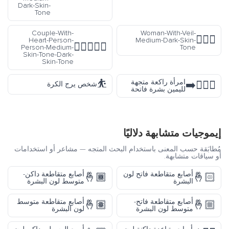
Dark-Skin-
Tone
Couple-With-
Woman-With-Veil-
👰🏾‍♀️
Heart-Person-
Medium-Dark-Skin-
🧑🏽‍❤️‍🧑🏿
Person-Medium-
Tone
Skin-Tone-Dark-
Skin-Tone
⛹️
امرأة راكعة متجهة
🧎🏻‍♀️‍➡️
شخص يرج الكرة
لليمين بشرة فاتحة
إيموجيات متشابهة دلاليًا
مُطابَقة حسب المعنى باستخدام البحث المتجه — مشاعر أو استخدامات
أو سياقات متشابهة.
أصابع متقاطعة فاتح لون
أصابع متقاطعة داكن-
🤞🏾
🤞🏻
البشرة
متوسط لون البشرة
أصابع متقاطعة فاتح-
أصابع متقاطعة متوسط
🤞🏽
🤞🏼
متوسط لون البشرة
لون البشرة