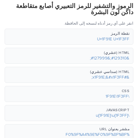
الرموز والتشفير للرمز التعبيري أصابع متقاطعة
داكن لون البشرة
انقر على أي رمز أدناه لنسخه إلى الحافظة.
نقطة الرمز
U+1F91E U+1F3FF
HTML (عشري)
&#129310;&#127999;
HTML (سداسي عشري)
&#x1F91E;&#x1F3FF;
CSS
\1F91E\1F3FF
JAVASCRIPT
\u{1F91E}\u{1F3FF}
مشفر بعنوان URL
%F0%9F%A4%9E%F0%9F%8F%BF