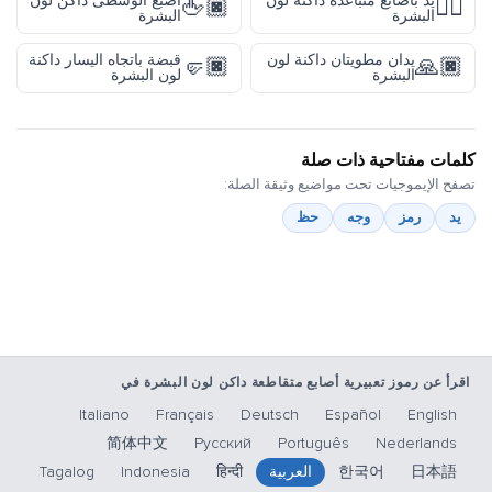
يد بأصابع متباعدة داكنة لون
أصبع الوسطى داكن لون
🖕🏿
🖐🏿
البشرة
البشرة
يدان مطويتان داكنة لون
قبضة باتجاه اليسار داكنة
🤛🏿
🙏🏿
البشرة
لون البشرة
كلمات مفتاحية ذات صلة
تصفح الإيموجيات تحت مواضيع وثيقة الصلة:
يد
رمز
وجه
حظ
اقرأ عن رموز تعبيرية أصابع متقاطعة داكن لون البشرة في
Italiano
Français
Deutsch
Español
English
简体中文
Русский
Português
Nederlands
日本語
한국어
العربية
हिन्दी
Indonesia
Tagalog