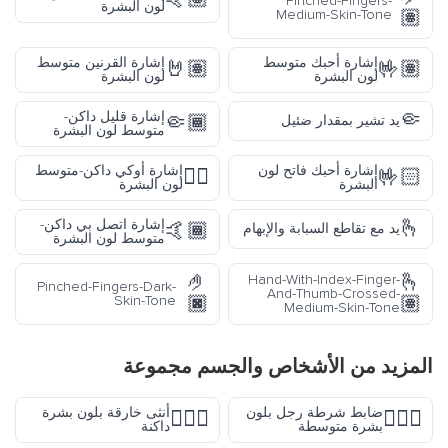
Pinched-Fingers-
لون البشرة
🏽
Medium-Skin-Tone
إشارة أحبك متوسط
إشارة القرنين متوسط
🤘🏽
🤟🏽
لون البشرة
لون البشرة
🤏
إشارة قليل داكن-
🤏🏾
يد تشير بمقدار ضئيل
متوسط لون البشرة
إشارة أحبك فاتح لون
إشارة أوكي داكن-متوسط
👌🏾
🤟🏻
البشرة
لون البشرة
🫰
إشارة اتصل بي داكن-
🤙🏾
يد مع تقاطع السبابة والإبهام
متوسط لون البشرة
🤌
🫰
Hand-With-Index-Finger-
Pinched-Fingers-Dark-
And-Thumb-Crossed-
🏿
🏽
Skin-Tone
Medium-Skin-Tone
المزيد من
الأشخاص والجسم
مجموعة
ضابط شرطة رجل بلون
أنثى خارقة بلون بشرة
🦸🏿‍♀️
👮🏽‍♂️
بشرة متوسطة
داكنة