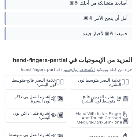
أصابعنا متشابكة من أجلك 🤞🏿!
آمل أن ينجح الأمر 🤞🏿.
جميعنا 🤞🏿 لأخبار جيدة.
المزيد من الإيموجيات في
hand-fingers-partial
جزء من كتلة يونيكود
الأشخاص والجسم
›
hand-fingers-partial
علامة النصر متوسط لون
علامة النصر فاتح-متوسط
✌🏼
✌🏽
البشرة
لون البشرة
إشارة القرنين فاتح-
إشارة اتصل بي داكن
🤙🏿
🤘🏼
متوسط لون البشرة
لون البشرة
🫰
إشارة قليل داكن لون
Hand-With-Index-Finger-
🤏🏿
البشرة
And-Thumb-Crossed-
🏾
Medium-Dark-Skin-Tone
🤌
إشارة اتصل بي متوسط
🤙🏽