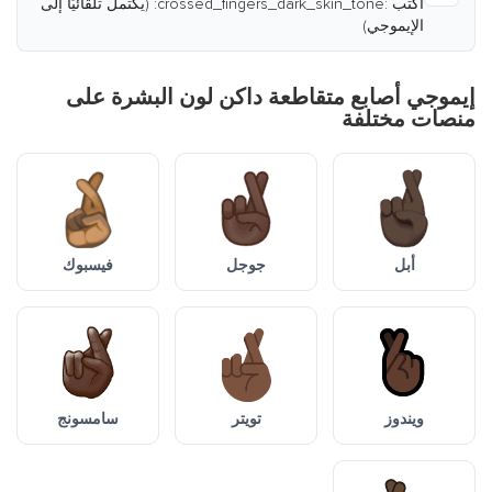
اكتب :crossed_fingers_dark_skin_tone: (يكتمل تلقائيًا إلى
الإيموجي)
إيموجي أصابع متقاطعة داكن لون البشرة على
منصات مختلفة
أبل
جوجل
فيسبوك
ويندوز
تويتر
سامسونج