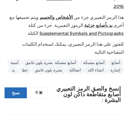
.
2016
هذا الرمز التعبيري جزء من
الأشخاص والجسم
ويتم تجميعها مع
أخرى
يد بأصابع جزئية
الرموز التعبيرية. جزء من كتلة
Supplemental Symbols and Pictographs
الكتلة.
للعثور على هذا الرمز التعبيري، يمكنك استخدام الكلمات
المفتاحية التالية:
أصابع
أصابع مشبكة
أصابع مشبكة: بشرة بلون غامق
أمنية
إشارة
انشاء الله
انشالله
بشرة بلون غامق
حظ
يد
انسخ والصق الرمز التعبيري
🤞🏿
نسخ
أصابع متقاطعة داكن لون
البشرة :