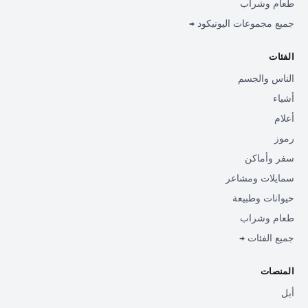
طعام وشراب
جميع مجموعات اليونيكود →
الفئات
الناس والجسم
أشياء
أعلام
رموز
سفر وأماكن
سمايلات ومشاعر
حيوانات وطبيعة
طعام وشراب
جميع الفئات →
المنصات
أبل